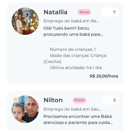
Natallia
7
Novo
Emprego de babá em Recife
Olá! Tudo bem? Estou
procurando uma babá para
cuidar da minha filha durante as
minhas aulas na UFPE. As aulas
Número de crianças: 1
serão às segundas e quartas-
Idade das crianças:
Criança
feiras, de **19 de agosto até
(Creche)
dezembro**,..
Última atividade: há 1 dia
R$ 20,00/hora
Nilton
5
Novo
Emprego de babá em São Paulo
Precisamos encontrar uma Babá
atenciosa e paciente para cuidar
do nosso filho de 1 ano e meio.