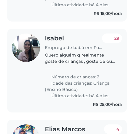
Última atividade: há 4 dias
R$ 15,00/hora
Isabel
29
Emprego de babá em Parnamirim
Quero alguém q realmente
goste de crianças , goste de ouvi-
las . Pois além de ser mãe ,
também trabalho com crianças e
Número de crianças: 2
sei q é necessário muita calma
Idade das crianças:
Criança
em alguns momentos . Sou
(Ensino Básico)
casada..
Última atividade: há 4 dias
R$ 25,00/hora
Elias Marcos
4