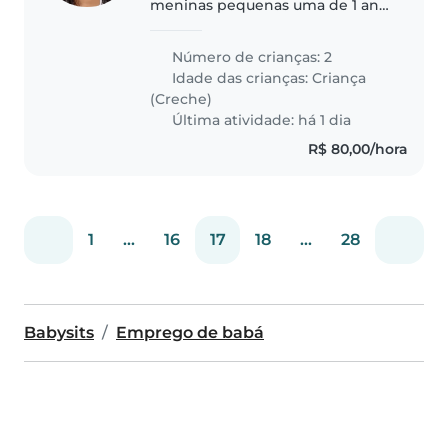
meninas pequenas uma de 1 ano
e outra 2 anos, elas são
simpáticas e curiosas. comem de
Número de crianças: 2
tudo
Idade das crianças:
Criança
(Creche)
Última atividade: há 1 dia
R$ 80,00/hora
1
...
16
17
18
...
28
Babysits
Emprego de babá