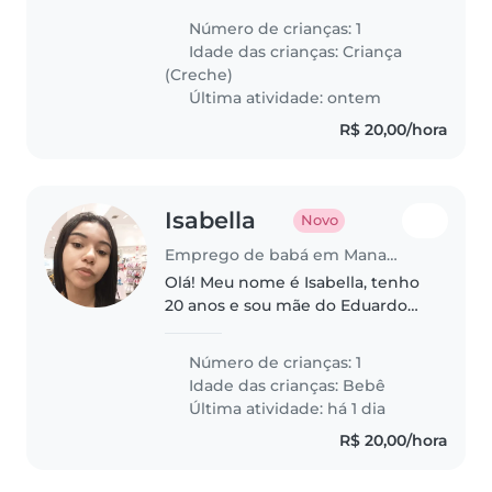
Ele é energético, curioso e adora
Número de crianças: 1
brincar ao ar livre. A pessoa
Idade das crianças:
Criança
precisa ser tranquila..
(Creche)
Última atividade: ontem
R$ 20,00/hora
Isabella
Novo
Emprego de babá em Manaus
Olá! Meu nome é Isabella, tenho
20 anos e sou mãe do Eduardo
Davi, um bebê de quase 2 meses.
Atualmente moro com meus
Número de crianças: 1
pais e meus dois irmãos, em um
Idade das crianças:
Bebê
ambiente familiar, tranquilo e..
Última atividade: há 1 dia
R$ 20,00/hora