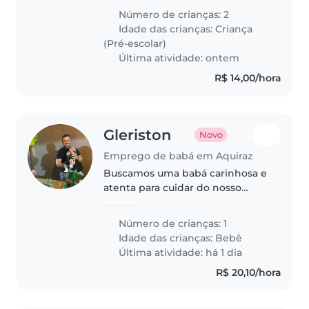
Número de crianças: 2
Idade das crianças:
Criança
(Pré-escolar)
Última atividade: ontem
R$ 14,00/hora
Gleriston
Novo
Emprego de babá em Aquiraz
Buscamos uma babá carinhosa e
atenta para cuidar do nosso
bebê de energia incansável. O
candidato ideal deve gostar de
Número de crianças: 1
ambiente familiar dinâmico e ser
Idade das crianças:
Bebê
comprometido com o bem-
Última atividade: há 1 dia
estar..
R$ 20,10/hora