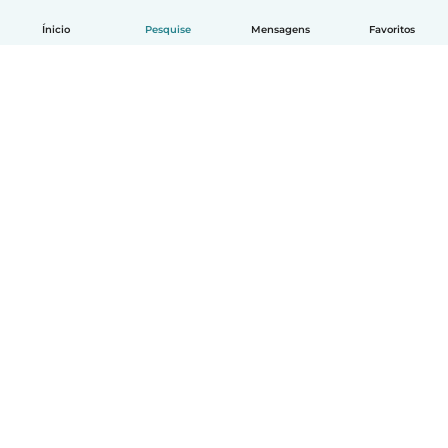
Ínicio
Pesquise
Mensagens
Favoritos
Português
Como funciona
Ajuda
Termos e Privacidade
Preços
Informações sobre a empresa
Babysits para Empresas
Normas comunitárias
© Babysits B.V.