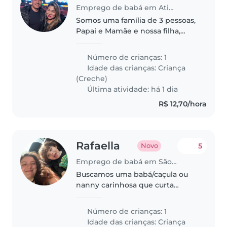
Emprego de babá em Atibaia
Somos uma família de 3 pessoas,
Papai e Mamãe e nossa filha,
seria para cuidar da nossa filha
de segunda a sexta, nossa filha
Número de crianças: 1
vai para escolinha de segunda a
Idade das crianças:
Criança
sexta-feira no período..
(Creche)
Última atividade: há 1 dia
R$ 12,70/hora
Rafaella
5
Novo
Emprego de babá em São Paulo
Buscamos uma babá/caçula ou
nanny carinhosa que curta
crianças falantes e brincalhonas.
Ideal quem goste de animais.
Número de crianças: 1
Disponível para cuidados em
Idade das crianças:
Criança