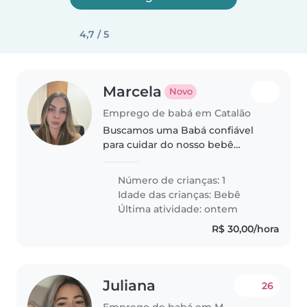
4,7 / 5
Marcela
Novo
Emprego de babá em Catalão
Buscamos uma Babá confiável
para cuidar do nosso bebê
energético, brincalhão e
inteligente. Precisamos de
Número de crianças: 1
alguém que se comprometa a
Idade das crianças:
Bebê
proporcionar momentos alegres
Última atividade: ontem
e seguro ao nosso..
R$ 30,00/hora
Juliana
26
Emprego de babá em Magé