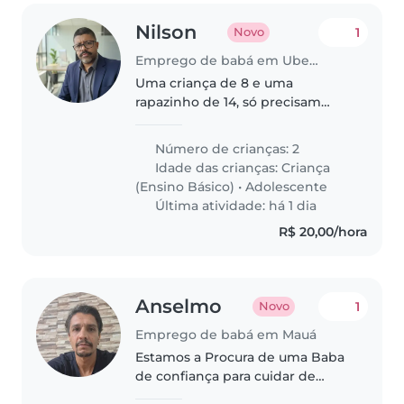
Nilson
1
Novo
Emprego de babá em Uberaba
Uma criança de 8 e uma
rapazinho de 14, só precisam
estar acompanhados para evitar
desentendimento entre eles e
Número de crianças: 2
servir o almoço, geralmente se
Idade das crianças:
Criança
distraem com computador,
(Ensino Básico)
•
Adolescente
celular e TV,..
Última atividade: há 1 dia
R$ 20,00/hora
Anselmo
1
Novo
Emprego de babá em Mauá
Estamos a Procura de uma Baba
de confiança para cuidar de
nossos 5 e 12 anos