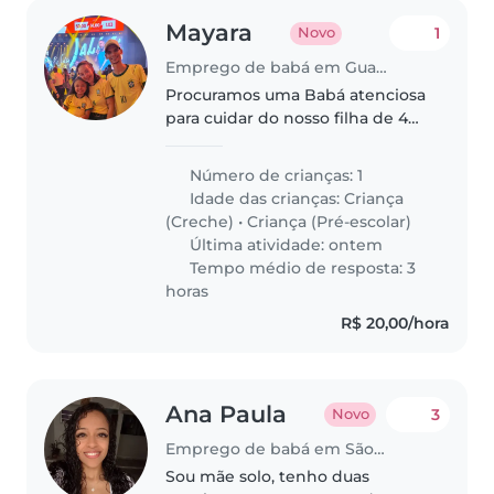
Mayara
1
Novo
Emprego de babá em Guarulhos
Procuramos uma Babá atenciosa
para cuidar do nosso filha de 4
anos, cheio de energia e
curiosidade. Precisamos de
Número de crianças: 1
alguém que ajude também nas
Idade das crianças:
Criança
tarefas escolares leves.
(Creche)
•
Criança (Pré-escolar)
Trabalhamos com..
Última atividade: ontem
Tempo médio de resposta: 3
horas
R$ 20,00/hora
Ana Paula
3
Novo
Emprego de babá em São Paulo
Sou mãe solo, tenho duas