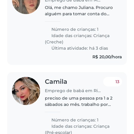
Olá, me chamo Juliana. Procuro
alguém para tomar conta do
meu filho de 7 meses que seja
criativo e dinâmica. E que esteja
Número de crianças: 1
confortável em trabalhar com
Idade das crianças:
Criança
animais tbm horário de 9h as..
(Creche)
Última atividade: há 3 dias
R$ 20,00/hora
Camila
13
Emprego de babá em Rio de Janeiro
preciso de uma pessoa pra 1 a 2
sábados ao mês. trabalho por
plantão
Número de crianças: 1
Idade das crianças:
Criança
(Pré-escolar)