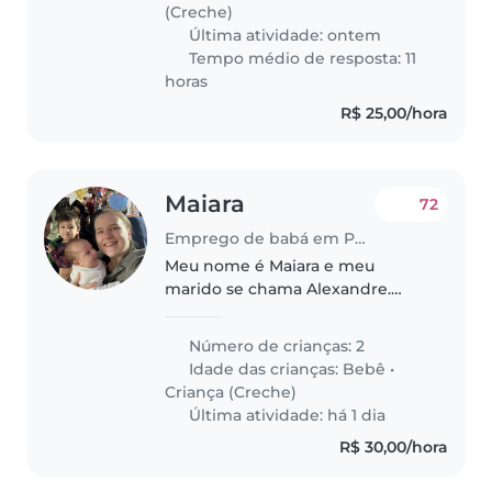
nossa casa. Entre em contato!
(Creche)
Última atividade: ontem
Tempo médio de resposta: 11
horas
R$ 25,00/hora
Maiara
72
Emprego de babá em Porto Alegre
Meu nome é Maiara e meu
marido se chama Alexandre.
Temos dois filhos, Sebastian (1
ano e 10 meses) e Martin (2
Número de crianças: 2
meses)! Nossa família está
Idade das crianças:
Bebê
•
procurando uma babá carinhosa
Criança (Creche)
e de confiança..
Última atividade: há 1 dia
R$ 30,00/hora