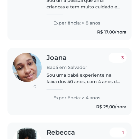
Sou uma pessoa que ama
crianças e tem muito cuidado e
dedicação no que faz. Sou
atenciosa, paciente, carinhosa e
Experiência: > 8 anos
responsável, sempre buscando
R$ 17,00/hora
oferecer um ambiente seguro,
acolhedor..
Joana
3
Babá em Salvador
Sou uma babá experiente na
faixa dos 40 anos, com 4 anos de
(1)
experiência cuidando de bebês,
crianças pequenas, pré-escolares
Experiência: > 4 anos
e escolares. Sou responsável,
R$ 25,00/hora
calma e paciente, e posso..
Rebecca
1