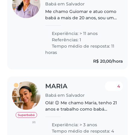
Babá em Salvador
Me chamo Guiomar e atuo como
babá a mais de 20 anos, sou uma
profissional, responsável,
dedicada e apaixonada pelo que
Experiência: > 11 anos
faço, sempre oferecendo
Referências: 1
cuidado e carinho. Atualmente
Tempo médio de resposta: 11
estou disponivel,..
horas
R$ 20,00/hora
MARIA
4
Babá em Salvador
Olá! 😊 Me chamo Maria, tenho 21
anos e trabalho como babá
desde os 14 anos. (tenho
Superbabá
disponibilidade para dormir)
(2)
Experiência: > 3 anos
Tenho experiência com crianças
Tempo médio de resposta: 4
de diferentes idades,