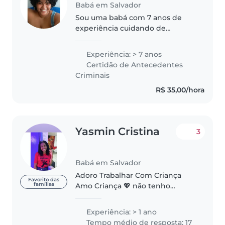
Babá em Salvador
Sou uma babá com 7 anos de
experiência cuidando de
crianças de todas as idades,
desde bebês até adolescentes.
Experiência: > 7 anos
Sou amigável, cuidadosa e
Certidão de Antecedentes
responsável, e tenho habilidades
Criminais
especiais em..
R$ 35,00/hora
Yasmin Cristina ️
3
Babá em Salvador
Adoro Trabalhar Com Criança
Favorito das
famílias
Amo Criança 💖 não tenho
problema para fazer algo na casa
não tenho problema como
Experiência: > 1 ano
animais de estimação eu amo
Tempo médio de resposta: 17