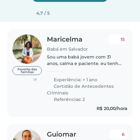
4,7 / 5
Maricelma
15
Babá em Salvador
Sou uma babá jovem com 31
anos, calma e paciente. eu tenho
experiência profissional ,tenho
Favorito das
famílias
paixão por cuidar de crianças e
Experiência: > 1 ano
(3)
me sinto confortável com
Certidão de Antecedentes
atividades como leitura, jogos e..
Criminais
Referências: 2
R$ 20,00/hora
Guiomar
6