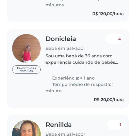
cuidar de crianças e bebês
minutos
R$ 120,00/hora
Donicleia
4
Babá em Salvador
Sou uma babá de 36 anos com
experiência cuidando de bebês,
crianças pequenas, pré-escolares
Favorito das
famílias
e escolares. Sou uma pessoa
Experiência: > 1 ano
cuidadosa, criativa e paciente.
Tempo médio de resposta: 1
Além de ler, desenhar e cantar..
minuto
R$ 20,00/hora
Renillda
1
Babá em Salvador