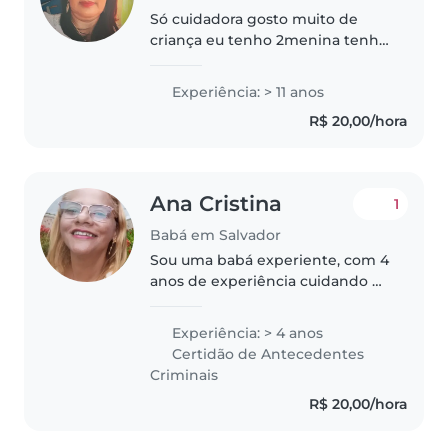
Só cuidadora gosto muito de
criança eu tenho 2menina tenho
esperiencia ja trabalhei de babá
muito tempo i hoje eu tô
Experiência: > 11 anos
procurando um trabalho que
R$ 20,00/hora
Deus abençoe sempre todos
nós.moro aqui..
Ana Cristina
1
Babá em Salvador
Sou uma babá experiente, com 4
anos de experiência cuidando de
crianças de todas as idades,
desde bebês até escolares.
Experiência: > 4 anos
Tenho habilidades diversas,
Certidão de Antecedentes
como desenho, leitura,
Criminais
artesanato..
R$ 20,00/hora