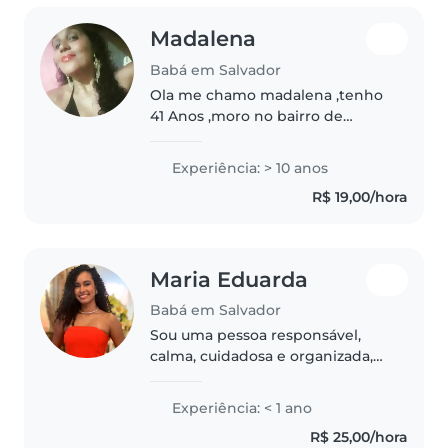
Madalena
Babá em Salvador
Ola me chamo madalena ,tenho
41 Anos ,moro no bairro de
brotas sou paciente
,extrovertida,criativa,adoro cuidar
Experiência: > 10 anos
de criancas .nao tenho
R$ 19,00/hora
experiencia comprovada em
carteira mas tenho..
Maria Eduarda
Babá em Salvador
Sou uma pessoa responsável,
calma, cuidadosa e organizada,
em início de carreira, tenho
experiência em cuidar de bebês
Experiência: < 1 ano
e crianças pequenas por causa
R$ 25,00/hora
de familiares. Estou disponível..