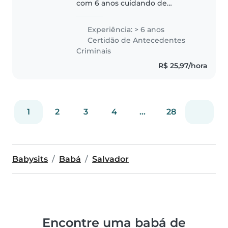
com 6 anos cuidando de
crianças, principalmente de
crianças pequenas. Sou uma
Experiência: > 6 anos
pessoa responsável, amigável e
Certidão de Antecedentes
muito paciente. Além disso,
Criminais
tenho habilidades..
R$ 25,97/hora
1
2
3
4
...
28
Babysits
Babá
Salvador
Encontre uma babá de