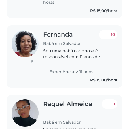
horas
experiência registrada..
R$ 15,00/hora
Fernanda
10
Babá em Salvador
Sou uma babá carinhosa é
responsável com 11 anos de
(1)
experiência cuidando de
crianças em idade escolar. Sou
Experiência: > 11 anos
paciente,cuidadosa e gosto de
R$ 15,00/hora
muito de músicas e leituras,
estou confortável..
Raquel Almeida
1
Babá em Salvador