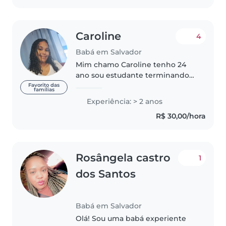
Caroline
4
Babá em Salvador
Mim chamo Caroline tenho 24
ano sou estudante terminando
colégio esse ano pretendo fazer
Favorito das
famílias
um curso de cabeleireira realizar
Experiência: > 2 anos
meu sonhos e meta sou cristão
R$ 30,00/hora
amo criança sou apaixonada..
Rosângela castro
1
dos Santos
Babá em Salvador
Olá! Sou uma babá experiente