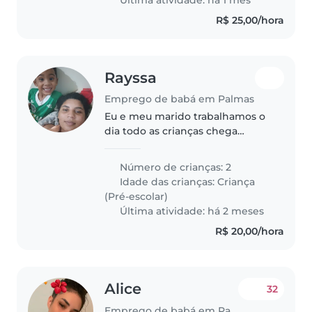
e..
R$ 25,00/hora
Rayssa
Emprego de babá em Palmas
Eu e meu marido trabalhamos o
dia todo as crianças chega
estudar de manhã Nos tem uma
casa alugada e grande
Número de crianças: 2
precisamos de uma baba nova
Idade das crianças:
Criança
que lida bem com as crianças as
(Pré-escolar)
crianças são..
Última atividade: há 2 meses
R$ 20,00/hora
Alice
32
Emprego de babá em Palmas