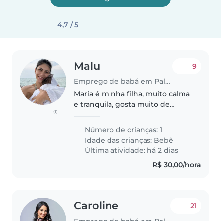
4,7 / 5
Malu
9
Emprego de babá em Palmas
Maria é minha filha, muito calma
e tranquila, gosta muito de
(1)
piscina e caminhar, nasceu dia
14/06/2025 Faço faculdade e
Número de crianças: 1
preciso de alguém para cuidar
Idade das crianças:
Bebê
dela nesse período Moro com
Última atividade: há 2 dias
meus..
R$ 30,00/hora
Caroline
21
Emprego de babá em Palmas