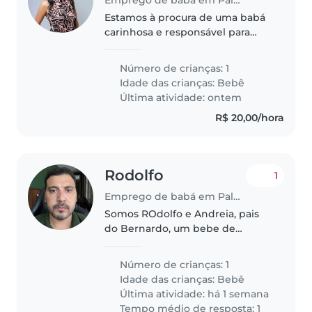
Estamos à procura de uma babá
carinhosa e responsável para
cuidar do nosso menino de
4meses. Ele é muito ativo,
Número de crianças: 1
carinhoso e curioso, por isso é
Idade das crianças:
Bebê
importante a pessoa ser
Última atividade: ontem
experiente e..
R$ 20,00/hora
Rodolfo
1
Emprego de babá em Palmas
Somos ROdolfo e Andreia, pais
do Bernardo, um bebe de
07meses. Muito saudavel e
inteligente. Queremos uma babá
Número de crianças: 1
comprometida e carinhosa para
Idade das crianças:
Bebê
ajudar nos cuidados dele no
Última atividade: há 1 semana
horario comercial..
Tempo médio de resposta: 1