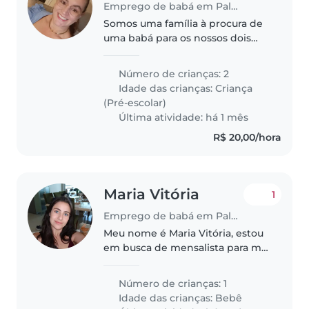
Emprego de babá em Palmas
Somos uma família à procura de
uma babá para os nossos dois
filhos. Nossos filhos são
amigáveis, criativos e
Número de crianças: 2
independentes. Preciso de uma
Idade das crianças:
Criança
babá que fique com eles para eu
(Pré-escolar)
resolver..
Última atividade: há 1 mês
R$ 20,00/hora
Maria Vitória
1
Emprego de babá em Palmas
Meu nome é Maria Vitória, estou
em busca de mensalista para me
ajudar com meu recem nascido,
atualmente estou gravida e a
Número de crianças: 1
previsão de nascimento é em fev
Idade das crianças:
Bebê
2027, como gosto de me