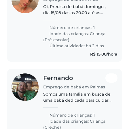
Oi, Preciso de babá domingo ,
dia 15/08 das as 20:00 até as
14h(domingo) para cuidar de
bebê de 2 ano, calmo e tranquilo.
Número de crianças: 1
Tarefas simples: dormir, dar o
Idade das crianças:
Criança
lanchinho e banho. Ambiente..
(Pré-escolar)
Última atividade: há 2 dias
R$ 15,00/hora
Fernando
Emprego de babá em Palmas
Somos uma família em busca de
uma babá dedicada para cuidar
do nosso filho, um simpático e
animado garotinho. Preferimos
Número de crianças: 1
alguém que se sinta confortável
Idade das crianças:
Criança
cozinhando e que possa
(Creche)