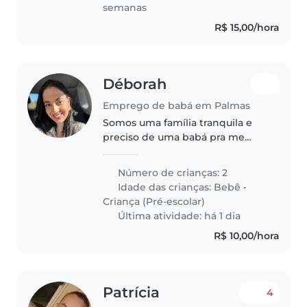
contato..
semanas
R$ 15,00/hora
Déborah
Emprego de babá em Palmas
Somos uma família tranquila e
preciso de uma babá pra me
auxiliar no dia a dia com meus
filhos.
Número de crianças: 2
Idade das crianças:
Bebê
•
Criança (Pré-escolar)
Última atividade: há 1 dia
R$ 10,00/hora
Patrícia
4