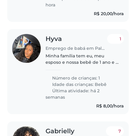
hora
R$ 20,00/hora
Hyva
1
Emprego de babá em Palmas
Minha família tem eu, meu
esposo e nossa bebê de 1 ano e 3
meses. Durante o dia meu
esposo trabalha em horário
Número de crianças: 1
comercial e eu trabalho fixo de
Idade das crianças:
Bebê
8h às 14h. Minha bebê é super
Última atividade: há 2
inteligente,..
semanas
R$ 8,00/hora
Gabrielly
7