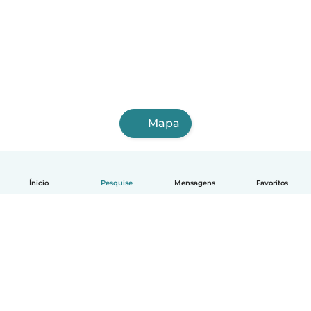
Mapa
Ínicio
Pesquise
Mensagens
Favoritos
Português
Como funciona
Ajuda
Termos e Privacidade