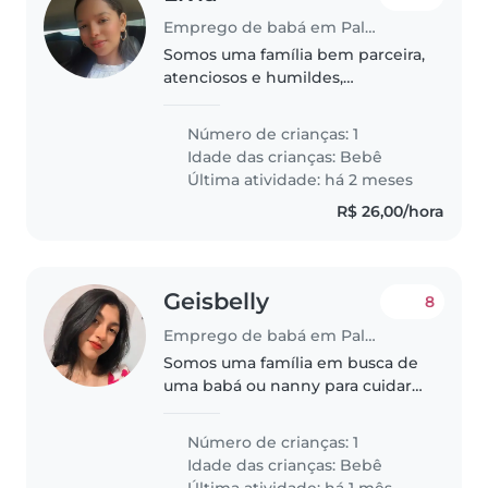
Emprego de babá em Palmas
Somos uma família bem parceira,
atenciosos e humildes,
precisamos de alguém que cuide
com amor e carinho do nosso
Número de crianças: 1
bem mais precioso aqui na terra.
Idade das crianças:
Bebê
Queremos alguém de muita
Última atividade: há 2 meses
confiança..
R$ 26,00/hora
Geisbelly
8
Emprego de babá em Palmas
Somos uma família em busca de
uma babá ou nanny para cuidar
do nosso filho bebê. Ele é
curioso, inteligente e falador, e
Número de crianças: 1
adoraríamos alguém que se dê
Idade das crianças:
Bebê
bem com animais de estimação
Última atividade: há 1 mês