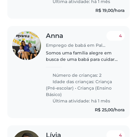
Última atividade: há 1 mês
precaver..
R$ 19,00/hora
Anna
4
Emprego de babá em Palmas
Somos uma família alegre em
busca de uma babá para cuidar
de nossas duas crianças, uma em
idade pré-escolar e outra em
Número de crianças: 2
idade escolar. Nossas crianças
Idade das crianças:
Criança
são brincalhonas,
(Pré-escolar)
•
Criança (Ensino
independentes..
Básico)
Última atividade: há 1 mês
R$ 25,00/hora
Lívia
4