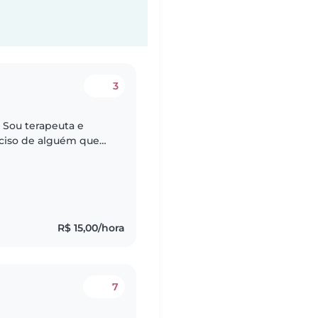
3
 Sou terapeuta e
eciso de alguém que
o sua comida
R$ 15,00/hora
7