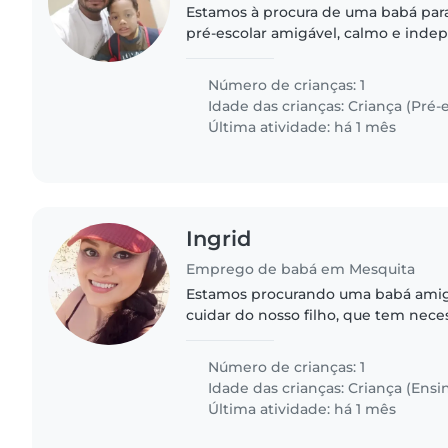
Estamos à procura de uma babá para
pré-escolar amigável, calmo e inde
que a babá trabalhe em sua própria
experiência com crianças..
Número de crianças: 1
Idade das crianças:
Criança (Pré-e
Última atividade: há 1 mês
Ingrid
Emprego de babá em Mesquita
Estamos procurando uma babá amigá
cuidar do nosso filho, que tem nece
incluindo autismo e limitações física
andar). Ele é uma..
Número de crianças: 1
Idade das crianças:
Criança (Ensi
Última atividade: há 1 mês