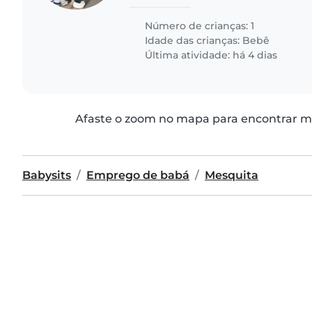
Nosso bebê tem 6 meses, é bem tran
Se vc se encaixa..
Número de crianças: 1
Idade das crianças:
Bebê
Última atividade: há 4 dias
Afaste o zoom no mapa para encontrar ma
Babysits
Emprego de babá
Mesquita