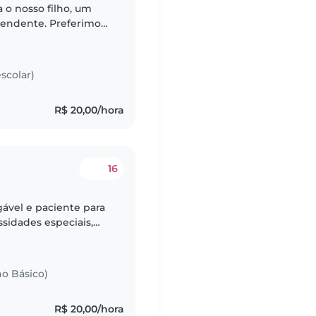
 o nosso filho, um
pendente. Preferimos
 casa. Se você tem
scolar)
R$ 20,00/hora
16
vel e paciente para
ssidades especiais,
s (dificuldades pra
no Básico)
R$ 20,00/hora