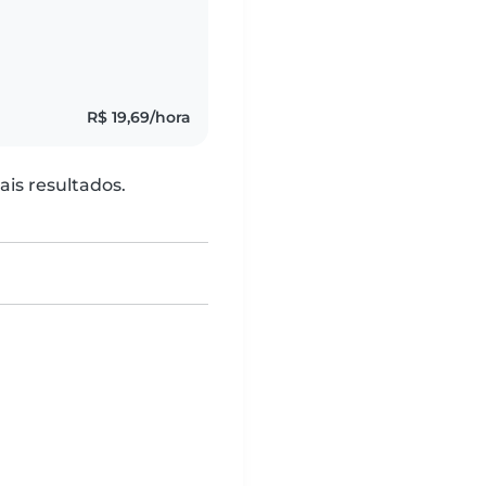
quilo e carismático.
R$ 19,69/hora
is resultados.