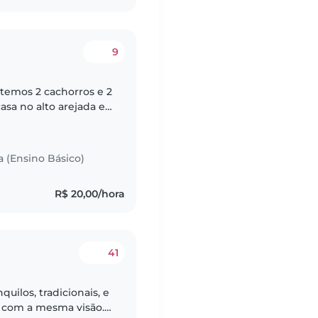
9
 temos 2 cachorros e 2
asa no alto arejada e
 e muito inteligente e
a (Ensino Básico)
R$ 20,00/hora
41
uilos, tradicionais, e
 com a mesma visão.