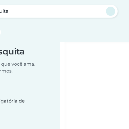
uita
quita
o que você ama.
ermos.
gatória de