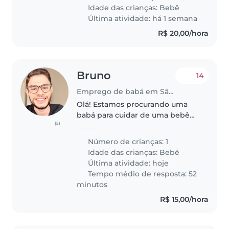
Idade das crianças:
Bebê
Última atividade: há 1 semana
R$ 20,00/hora
Bruno
14
Emprego de babá em São Paulo
Olá! Estamos procurando uma
babá para cuidar de uma bebê
(5)
de 4 meses em um escritório de
advocacia, que possui espaço
Número de crianças: 1
próprio e adequado para os
Idade das crianças:
Bebê
cuidados da criança. No local
Última atividade: hoje
também..
Tempo médio de resposta: 52
minutos
R$ 15,00/hora