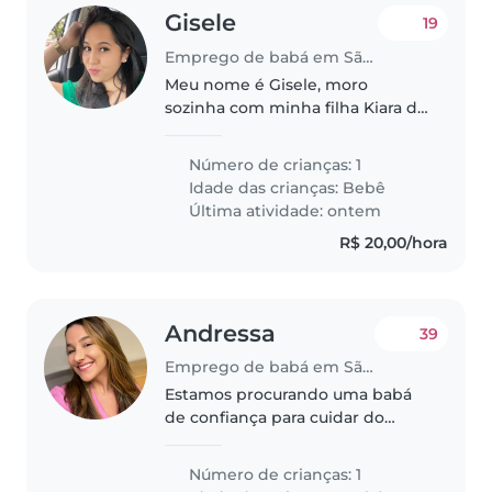
Gisele
19
Emprego de babá em São Paulo
Meu nome é Gisele, moro
sozinha com minha filha Kiara de
2 anos e 8 meses. Kiara é super
ativa e inteligente, gosta de
Número de crianças: 1
cantar, brincar, ouvir histórias e
Idade das crianças:
Bebê
comer rs. Eu trabalho em um..
Última atividade: ontem
R$ 20,00/hora
Andressa
39
Emprego de babá em São Paulo
Estamos procurando uma babá
de confiança para cuidar do
nosso filho rn . Ele é uma criança
inteligente, criativa e com bom
Número de crianças: 1
humor. Precisamos de alguém