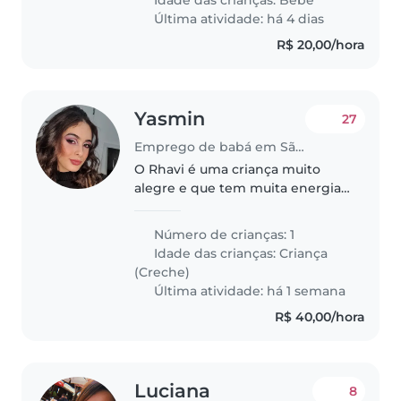
desempenhar as atividades
Última atividade: há 4 dias
basicas como alimentação,
R$ 20,00/hora
mamadeira,..
Yasmin
27
Emprego de babá em São Paulo
O Rhavi é uma criança muito
alegre e que tem muita energia.
Energia até demais. Preciso de
alguém que fique com ele e
Número de crianças: 1
cuide dele das 16:20 até as 23:00
Idade das crianças:
Criança
da noite de segunda a sex.
(Creche)
Sábado..
Última atividade: há 1 semana
R$ 40,00/hora
Luciana
8