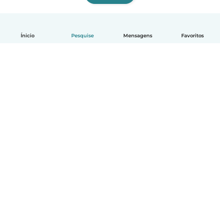
Ínicio
Pesquise
Mensagens
Favoritos
Português
Como funciona
Ajuda
Termos e Privacidade
Preços
Informações sobre a empresa
Babysits para Empresas
Normas comunitárias
© Babysits B.V.