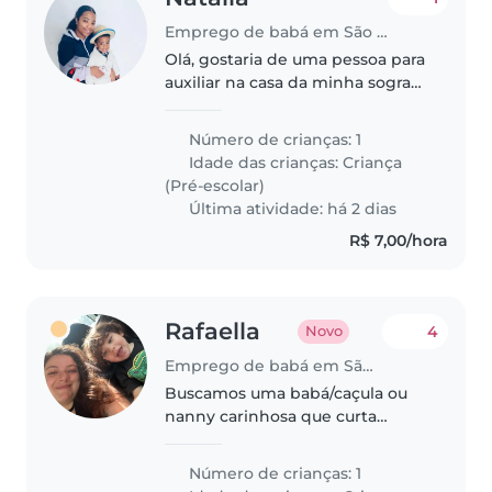
Emprego de babá em São Paulo
Olá, gostaria de uma pessoa para
auxiliar na casa da minha sogra
com meu filho de 4 anos no
período da manhã, depois levar
Número de crianças: 1
para escolar a tarde, nos dias que
Idade das crianças:
Criança
não tiver aula passar..
(Pré-escolar)
Última atividade: há 2 dias
R$ 7,00/hora
Rafaella
4
Novo
Emprego de babá em São Paulo
Buscamos uma babá/caçula ou
nanny carinhosa que curta
crianças falantes e brincalhonas.
Ideal quem goste de animais.
Número de crianças: 1
Disponível para cuidados em