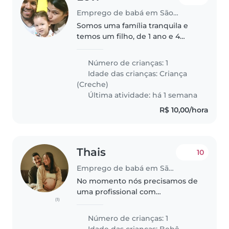
Emprego de babá em São Paulo
Somos uma família tranquila e
temos um filho, de 1 ano e 4
meses, que frequenta a creche.
Precisamos de uma babá
Número de crianças: 1
ocasionalmente, em alguns dias
Idade das crianças:
Criança
da semana, no período da
(Creche)
manhã e/ou..
Última atividade: há 1 semana
R$ 10,00/hora
Thais
10
Emprego de babá em São Paulo
No momento nós precisamos de
uma profissional com
(1)
experiência comprovada, com
cuidados com nenem de 6
Número de crianças: 1
meses, que consiga
Idade das crianças:
Bebê