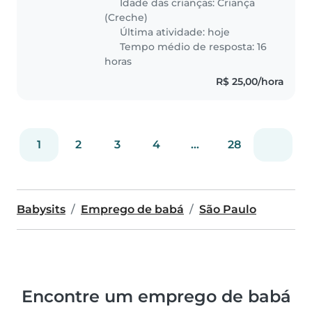
Idade das crianças:
Criança
nossa casa. Entre em contato!
(Creche)
Última atividade: hoje
Tempo médio de resposta: 16
horas
R$ 25,00/hora
1
2
3
4
...
28
Babysits
Emprego de babá
São Paulo
Encontre um emprego de babá