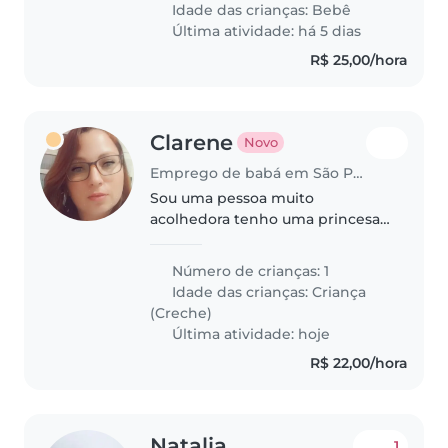
Idade das crianças:
Bebê
chores. Let's chat!
Última atividade: há 5 dias
R$ 25,00/hora
Clarene
Novo
Emprego de babá em São Paulo
Sou uma pessoa muito
acolhedora tenho uma princesa
estou precisando de uma baba
pois fiz uma cirurgia e quero
Número de crianças: 1
estar em casa próxima da minha
Idade das crianças:
Criança
bb
(Creche)
Última atividade: hoje
R$ 22,00/hora
Natalia
1