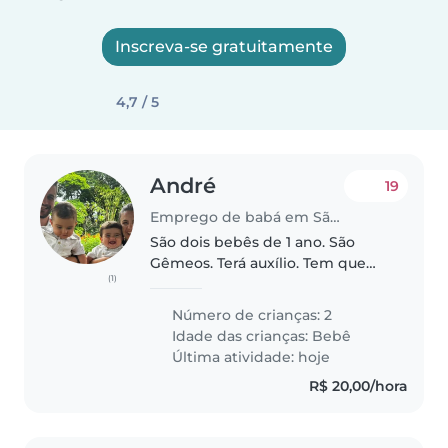
Inscreva-se gratuitamente
4,7 / 5
André
19
Emprego de babá em São Paulo
São dois bebês de 1 ano. São
Gêmeos. Terá auxílio. Tem que
(1)
trocar fralda, brincar, estimular,
passear, dar comida, mamadeira.
Número de crianças: 2
Idade das crianças:
Bebê
Última atividade: hoje
R$ 20,00/hora