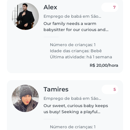
Alex
7
Emprego de babá em São Paulo
Our family needs a warm
babysitter for our curious and
affectionate baby. Must speak
English and Cantonese and be
Número de crianças: 1
comfortable with homework
Idade das crianças:
Bebê
assistance. Come play, cuddle,
Última atividade: há 1 semana
and care..
R$ 20,00/hora
Tamires
5
Emprego de babá em São Paulo
Our sweet, curious baby keeps
us busy! Seeking a playful
Babysitter to join our family—
Portuguese-speaking a plus.
Número de crianças: 1
Must be comfortable with light