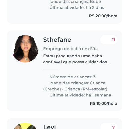
Idade das crianças:
Bebê
que esteja confortável com
Última atividade: há 2 dias
animais..
R$ 20,00/hora
Sthefane
11
Emprego de babá em São Paulo
Estou procurando uma babá
confiável que possa cuidar dos
meus filhos, um de 2 anos, um de
4 anos e um de 7 anos. São
Número de crianças: 3
crianças muito energéticas,
Idade das crianças:
Criança
curiosas e falantes. Gostaría que
(Creche)
•
Criança (Pré-escolar)
a..
Última atividade: há 1 semana
R$ 10,00/hora
Levi
7