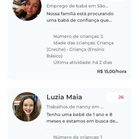
Emprego de babá em São Paulo
Nossa família está procurando
uma babá de confiança que
possa cuidar de nossos 2 filhos,
uma menina de 3 anos e um
Número de crianças: 2
menino de 8 anos. Precisamos
Idade das crianças:
Criança
de alguém que se sinta
(Creche)
•
Criança (Ensino
confortável em..
Básico)
Última atividade: há 2 dias
R$ 15,00/hora
Luzia Maia
26
Trabalhos de nanny em São Paulo
Tenho uma bebê de 1 ano e 8
meses e estamos em busca de
uma babá experiente!
Número de crianças: 1