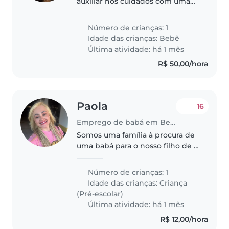
auxiliar nos cuidados com uma
bebê de 6 meses. A função será
dar apoio à mãe na rotina da
Número de crianças: 1
bebê, ajudando com os cuidados
Idade das crianças:
Bebê
diários. Busco uma pessoa
Última atividade: há 1 mês
responsável,..
R$ 50,00/hora
Paola
16
Emprego de babá em Belém
Somos uma família à procura de
uma babá para o nosso filho de 4
anos, que é cheio de energia e
adora brincar. Preferimos
Número de crianças: 1
alguém que fale português e que
Idade das crianças:
Criança
se sinta à vontade para ajudar..
(Pré-escolar)
Última atividade: há 1 mês
R$ 12,00/hora