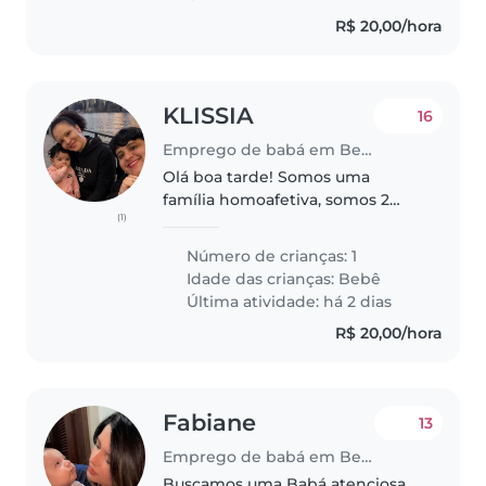
prezamos por respeito,..
R$ 20,00/hora
KLISSIA
16
Emprego de babá em Belém
Olá boa tarde! Somos uma
família homoafetiva, somos 2
(1)
mamães e a nossa bebê sempre
foi muito esperada por nós.
Número de crianças: 1
Precisamos de alguém que ame
Idade das crianças:
Bebê
criança, ela é bastante
Última atividade: há 2 dias
observadora, calma,..
R$ 20,00/hora
Fabiane
13
Emprego de babá em Belém
Buscamos uma Babá atenciosa