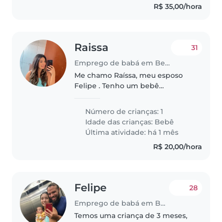
R$ 35,00/hora
Raissa
31
Emprego de babá em Belém
Me chamo Raíssa, meu esposo
Felipe . Tenho um bebê
chamado Davi que é o amor da
minha vida . Precisamos de uma
Número de crianças: 1
pessoa que ame bebês , que
Idade das crianças:
Bebê
goste de dá colo, atenção e
Última atividade: há 1 mês
cuidado . Porque..
R$ 20,00/hora
Felipe
28
Emprego de babá em Belém
Temos uma criança de 3 meses,