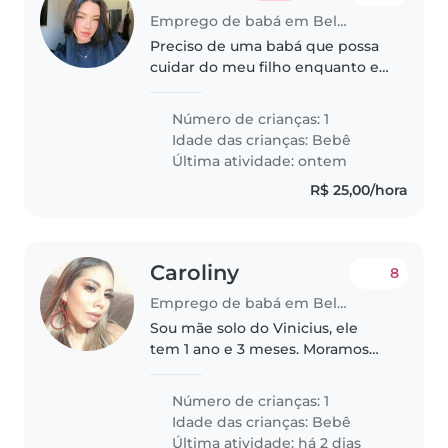
Emprego de babá em Belém
Preciso de uma babá que possa
cuidar do meu filho enquanto eu
trabalho, as tarefas são simples,
brincar trocar fraldas servir o
Número de crianças: 1
lanche e colocar pra dormir,
Idade das crianças:
Bebê
Samuel é um neném bastante..
Última atividade: ontem
R$ 25,00/hora
Caroliny
8
Emprego de babá em Belém
Sou mãe solo do Vinicius, ele
tem 1 ano e 3 meses. Moramos
com meus pais e meu irmão. O
Vinicius é uma criança
Número de crianças: 1
curiosa/brincalhona e
Idade das crianças:
Bebê
esfomeado. Aqui em casa
Última atividade: há 2 dias