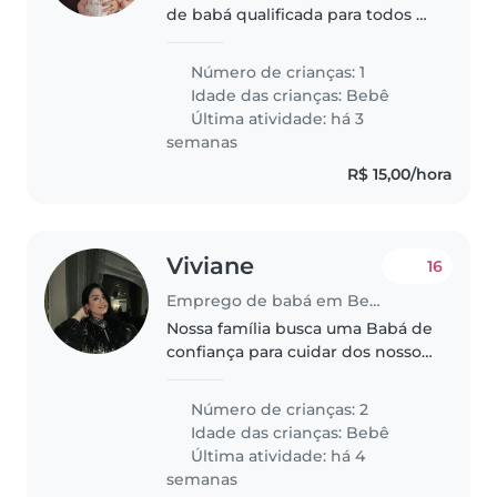
de babá qualificada para todos os
cuidados do bebê. Comida,
higiene, banho, roupa. Terá que
Número de crianças: 1
cozinhar a própria comida.
Idade das crianças:
Bebê
Última atividade: há 3
semanas
R$ 15,00/hora
Viviane
16
Emprego de babá em Belém
Nossa família busca uma Babá de
confiança para cuidar dos nossos
dois pequenos, ambos na fase de
bebês. Precisamos de alguém
Número de crianças: 2
carinhoso e que se adapte
Idade das crianças:
Bebê
facilmente a rotinas agitadas,..
Última atividade: há 4
semanas