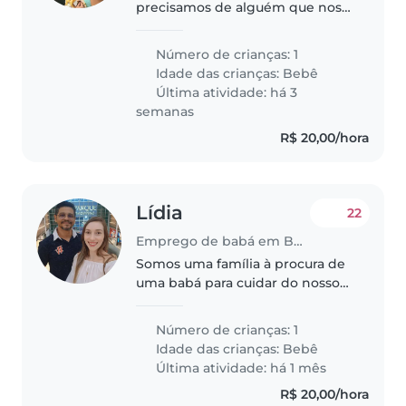
precisamos de alguém que nos
ajude a partir dos 5 meses em
setembro
Número de crianças: 1
Idade das crianças:
Bebê
Última atividade: há 3
semanas
R$ 20,00/hora
Lídia
22
Emprego de babá em Belém
Somos uma família à procura de
uma babá para cuidar do nosso
bebê amigável e falador.
Preferimos alguém que se sinta
Número de crianças: 1
à vontade com animais de
Idade das crianças:
Bebê
estimação. Estamos ansiosos
Última atividade: há 1 mês
para conhecer..
R$ 20,00/hora