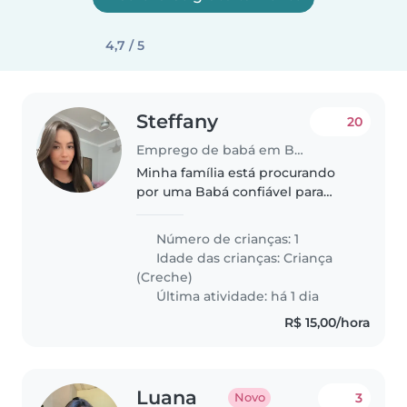
4,7 / 5
Steffany
20
Emprego de babá em Belém
Minha família está procurando
por uma Babá confiável para
cuidar do nosso filho de 3 anos.
Ele é uma criança muito
Número de crianças: 1
amigável, faladora e adoradora
Idade das crianças:
Criança
de brincadeiras. Gostaríamos de
(Creche)
uma..
Última atividade: há 1 dia
R$ 15,00/hora
Luana
3
Novo