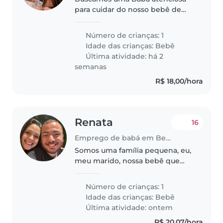
para cuidar do nosso bebê de
forma carinhosa e segura. A
pessoa deve estar à vontade para
Número de crianças: 1
ajudar com as pequenas tarefas
Idade das crianças:
Bebê
domésticas. Nosso pequeno é
Última atividade: há 2
calmo,..
semanas
R$ 18,00/hora
Renata
16
Emprego de babá em Belém
Somos uma família pequena, eu,
meu marido, nossa bebê que
atualmente está com 4 meses e
nossa cachorrinha Luna (uma
Número de crianças: 1
salsichinha que no início
Idade das crianças:
Bebê
estranha um pouco). Moramos
Última atividade: ontem
numa vila,..
R$ 20,07/hora