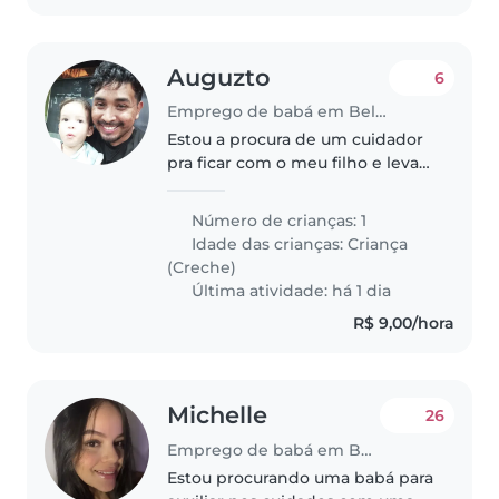
Auguzto
6
Emprego de babá em Belém
Estou a procura de um cuidador
pra ficar com o meu filho e levar
e buscar da escola. Ele tem 2
anos, se chama Vicente e é uma
Número de crianças: 1
criança muito amigável e
Idade das crianças:
Criança
brincalhona. Fico a disposição..
(Creche)
Última atividade: há 1 dia
R$ 9,00/hora
Michelle
26
Emprego de babá em Belém
Estou procurando uma babá para