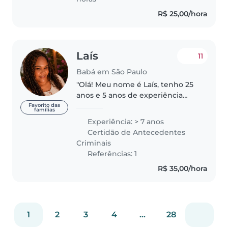
R$ 25,00/hora
Laís
11
Babá em São Paulo
"Olá! Meu nome é Laís, tenho 25
anos e 5 anos de experiência
como babá. Atualmente estou
Favorito das
famílias
em formação como babá, com
Experiência: > 7 anos
cursos que incluem aleitamento
Certidão de Antecedentes
materno, primeiros socorros, Lei..
Criminais
Referências: 1
R$ 35,00/hora
1
2
3
4
...
28