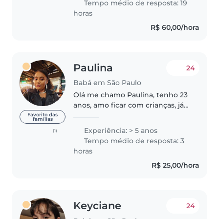
Tempo médio de resposta: 19
horas
R$ 60,00/hora
Paulina
24
Babá em São Paulo
Olá me chamo Paulina, tenho 23
anos, amo ficar com crianças, já
cuidei de crianças a partir de 01
Favorito das
famílias
ano (não era CLT) e dos meus
Experiência: > 5 anos
(1)
irmãos também. atualmente
Tempo médio de resposta: 3
moro na região do sacoma, zona..
horas
R$ 25,00/hora
Keyciane
24