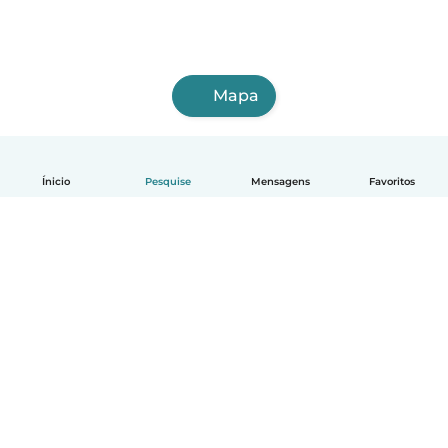
Mapa
Ínicio
Pesquise
Mensagens
Favoritos
Português
Como funciona
Ajuda
Termos e Privacidade
Preços
Informações sobre a empresa
Babysits para Empresas
Normas comunitárias