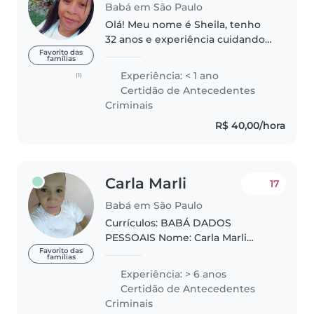
Babá em São Paulo
Olá! Meu nome é Sheila, tenho
32 anos e experiência cuidando
de crianças de 0 a 5 anos. Sou
Favorito das
famílias
carinhosa, responsável e
Experiência: < 1 ano
(1)
dedicada, sempre priorizando a
Certidão de Antecedentes
segurança, o bem-estar e o
Criminais
conforto..
R$ 40,00/hora
Carla Marli
17
Babá em São Paulo
Currículos: BABÁ DADOS
PESSOAIS Nome: Carla Marli
Magalhães de Souza Idade: 49
Favorito das
famílias
anos Estado Civil: Solteira – 4
Experiência: > 6 anos
filhos maiores Bairro: Cidade
Certidão de Antecedentes
Monções- Zona Sul Descrição da
Criminais
candidata..