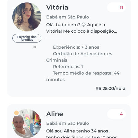
Vitória
11
Babá em São Paulo
Olá, tudo bem? 😊 Aqui é a
Vitória! Me coloco à disposição
para cuidar da sua família com
Favorito das
famílias
responsabilidade e atenção. Se
Experiência: > 3 anos
(1)
você procura alguém que goste
Certidão de Antecedentes
de crianças e tenha experiência..
Criminais
Referências: 1
Tempo médio de resposta: 44
minutos
R$ 25,00/hora
Aline
4
Babá em São Paulo
Olá sou Aline tenho 34 anos ,
tenho dois filhos de 15 e 10 anos