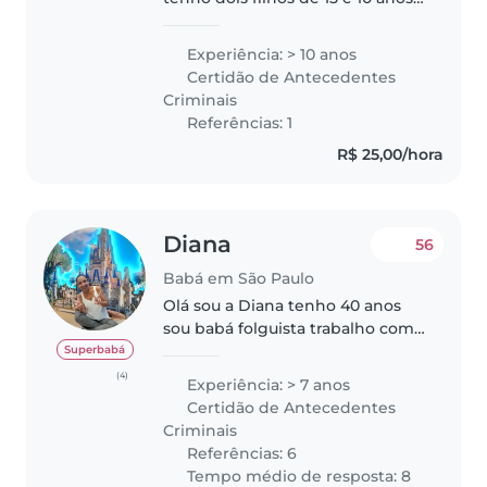
.eu trabalhei em escola pública
estadual com crianças de 6 a 11
Experiência: > 10 anos
anos como também trabalhei
Certidão de Antecedentes
em creche com crianças de..
Criminais
Referências: 1
R$ 25,00/hora
Diana
56
Babá em São Paulo
Olá sou a Diana tenho 40 anos
sou babá folguista trabalho com
crianças a 7 anos . Tenho ótimas
Superbabá
referências e experiência
(4)
Experiência: > 7 anos
,experiência com gêmeos. Fique
Certidão de Antecedentes
avontade para chamar e
Criminais
agendar..
Referências: 6
Tempo médio de resposta: 8