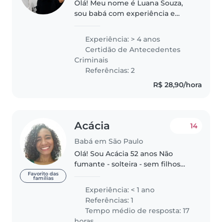
Olá! Meu nome é Luana Souza,
sou babá com experiência e
paixão por cuidar de crianças.
Tenho 24 anos de idade e 4 anos
Experiência: > 4 anos
de experiência com crianças de
Certidão de Antecedentes
diferentes idades, desde bebês..
Criminais
Referências: 2
R$ 28,90/hora
Acácia
14
Babá em São Paulo
Olá! Sou Acácia 52 anos Não
fumante - solteira - sem filhos
Professora de Educação Infantil
Favorito das
famílias
(creche - Berçário -faixa etária 0 a
Experiência: < 1 ano
2nos) professora de reforço
Referências: 1
escolar em domicílio Agente..
Tempo médio de resposta: 17
horas