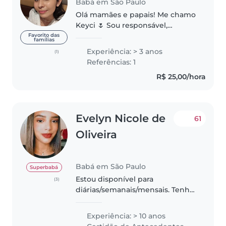
Babá em São Paulo
Olá mamães e papais! Me chamo
Keyci 🌷 Sou responsável,
paciente e carinhosa, além de
Favorito das
famílias
ter bastante energia para
Experiência: > 3 anos
(1)
acompanhar o ritmo dos
Referências: 1
pequenos. (Sou a tia legal) Para
R$ 25,00/hora
os pais, ofereço..
Evelyn Nicole de
61
Oliveira
Babá em São Paulo
Superbabá
Estou disponível para
(3)
diárias/semanais/mensais. Tenho
24 anos, sou estudante de
enfermagem do 7º semestre,
Experiência: > 10 anos
possuo curso de primeiros