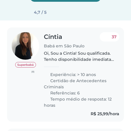
4,7 / 5
Cíntia
37
Babá em São Paulo
Oi, Sou a Cintia! Sou qualificada.
Tenho disponibilidade imediata
Segunda a Sexta aos Finais de
Superbabá
Semana e Feriados. Estou
(8)
Experiência: > 10 anos
disponível para atendimentos
Certidão de Antecedentes
diários, semanais ou mensais...
Criminais
Referências: 6
Tempo médio de resposta: 12
horas
R$ 25,99/hora