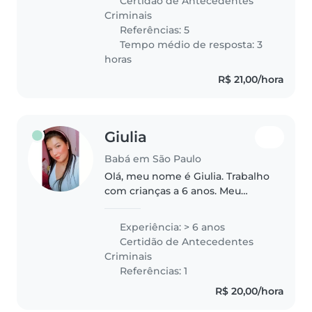
Certidão de Antecedentes
socorros, não tenho filhos,
Criminais
trabalho como babá..
Referências: 5
Tempo médio de resposta: 3
horas
R$ 21,00/hora
Giulia
Babá em São Paulo
Olá, meu nome é Giulia. Trabalho
com crianças a 6 anos. Meu
maior contato foi com crianças
de 0 a 6 anos. Sou realmente
Experiência: > 6 anos
apaixonada pelo que faço e pela
Certidão de Antecedentes
carreira que escolhi para..
Criminais
Referências: 1
R$ 20,00/hora