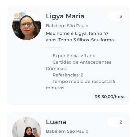
Ligya Maria
3
Babá em São Paulo
Meu nome é Ligya, tenho 47
anos. Tenho 3 filhos. Sou formada
em Pedagogia, tenho
experiência em cuidar de
Experiência: > 1 ano
crianças e bebês. Sou uma
Certidão de Antecedentes
pessoa muito responsável,
Criminais
pontual. Tenho carro,..
Referências: 2
Tempo médio de resposta: 5
minutos
R$ 30,00/hora
Luana
2
Babá em São Paulo