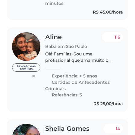
minutos
R$ 45,00/hora
Aline
116
Babá em São Paulo
Olá Famílias, Sou uma
profissional que ama muito o
que faz com 5 anos de
Favorito das
famílias
experiência na área de babá,
Experiência: > 5 anos
(8)
atualmente cursando Pedagogia
Certidão de Antecedentes
e com formação em Psicologia
Criminais
Infantil. Possuo um..
Referências: 3
R$ 25,00/hora
Sheila Gomes
14