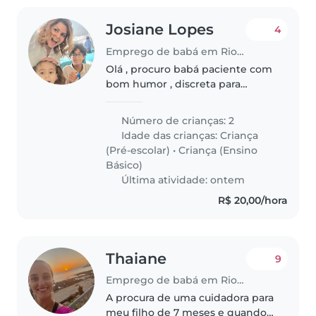
Josiane Lopes
4
Emprego de babá em Rio de Janeiro
Olá , procuro babá paciente com
bom humor , discreta para
minha filha autista de 6 anos
nivel 3 , o horário seria a princípio
Número de crianças: 2
das 16 as 22 horas .procuro uma
Idade das crianças:
Criança
pessoa para longo prazo..
(Pré-escolar)
•
Criança (Ensino
Básico)
Última atividade: ontem
R$ 20,00/hora
Thaiane
9
Emprego de babá em Rio de Janeiro
A procura de uma cuidadora para
meu filho de 7 meses e quando