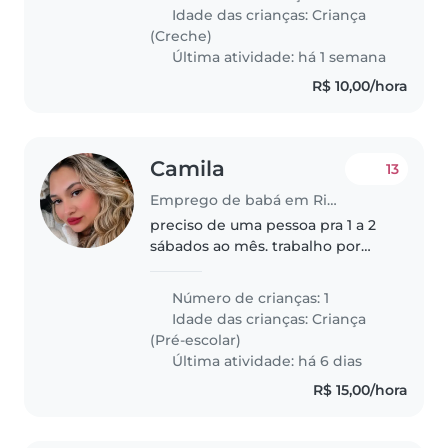
compromissos. Prexiso de
Idade das crianças:
Criança
alguem que fique com meu
(Creche)
bebe de 15h as 21h, horario..
Última atividade: há 1 semana
R$ 10,00/hora
Camila
13
Emprego de babá em Rio de Janeiro
preciso de uma pessoa pra 1 a 2
sábados ao mês. trabalho por
plantão
Número de crianças: 1
Idade das crianças:
Criança
(Pré-escolar)
Última atividade: há 6 dias
R$ 15,00/hora