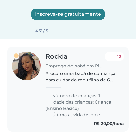
Inscreva-se gratuitamente
4,7 / 5
Rockia
12
Emprego de babá em Rio de Janeiro
Procuro uma babá de confiança
para cuidar do meu filho de 6
anos por algumas horas à tarde,
de forma ocasional. Estamos no
Número de crianças: 1
Centro do Rio, próximo à
Idade das crianças:
Criança
Candelária. Busco uma pessoa
(Ensino Básico)
responsável,..
Última atividade: hoje
R$ 20,00/hora