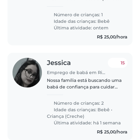
possível organizar a casa.
Número de crianças: 1
Idade das crianças:
Bebê
Última atividade: ontem
R$ 25,00/hora
Jessica
15
Emprego de babá em Rio de Janeiro
Nossa família está buscando uma
babá de confiança para cuidar
dos nossos 2 filhos, um bebê e
uma criança pequena de 1 ano.
Número de crianças: 2
Precisamos de uma babá que se
Idade das crianças:
Bebê
•
sinta à vontade com animais..
Criança (Creche)
Última atividade: há 1 semana
R$ 25,00/hora