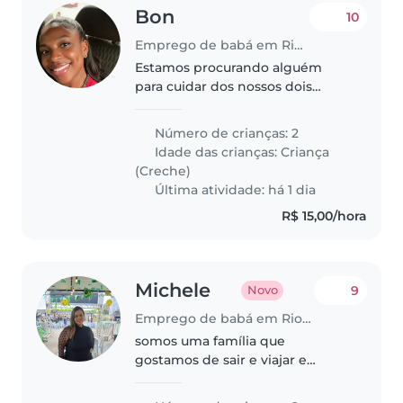
Bon
10
Emprego de babá em Rio de Janeiro
Estamos procurando alguém
para cuidar dos nossos dois
filhos. Eles têm 3 anos e 1 ano.
Fale comigo para agendarmos
Número de crianças: 2
uma conversa!
Idade das crianças:
Criança
(Creche)
Última atividade: há 1 dia
R$ 15,00/hora
Michele
9
Novo
Emprego de babá em Rio de Janeiro
somos uma família que
gostamos de sair e viajar e
animados e muito tralhadores