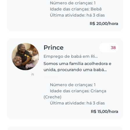
Número de crianças: 1
nosso suporte, não ficando
Idade das crianças:
Bebê
sozinha em casa com o bebê em
Última atividade: há 3 dias
nenhum..
R$ 20,00/hora
Prince
38
Emprego de babá em Rio de Janeiro
Somos uma família acolhedora e
unida, procurando uma babá
(1)
carinhosa e responsável para
nossa filha, Isabella. Ela é uma
Número de crianças: 1
menininha alegre e curiosa, que
Idade das crianças:
Criança
adora explorar, brincar e
(Creche)
aprender..
Última atividade: há 3 dias
R$ 15,00/hora