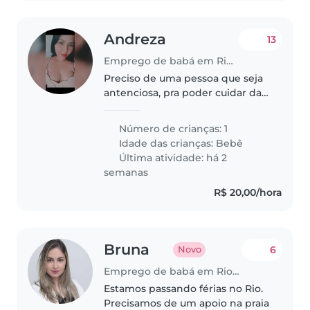
Andreza
13
Emprego de babá em Rio de Janeiro
Preciso de uma pessoa que seja
antenciosa, pra poder cuidar da
minha bebê apenas final de
semana no sábado quando eu
Número de crianças: 1
trabalhar a pessoa só pega ela as
Idade das crianças:
Bebê
14 hrs com a moça que cuida..
Última atividade: há 2
semanas
R$ 20,00/hora
Bruna
6
Novo
Emprego de babá em Rio de Janeiro
Estamos passando férias no Rio.
Precisamos de um apoio na praia