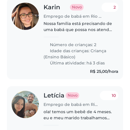
Karin
2
Novo
Emprego de babá em Rio de Janeiro
Nossa família está precisando de
uma babá que possa nos atender
em dias de emergência em que
as avós não possam ajudar. Do
Número de crianças: 2
horário de retorno da escola até
Idade das crianças:
Criança
o meu retorno do trabalho,..
(Ensino Básico)
Última atividade: há 3 dias
R$ 25,00/hora
Letícia
10
Novo
Emprego de babá em Rio de Janeiro
ola! temos um bebê de 4 meses.
eu e meu marido trabalhamos
home office, então ficamos em
casa 24h. a babá sempre terá