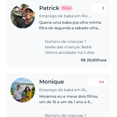
Patrick
3
Novo
Emprego de babá em Rio de Janeiro
Queria uma baba pra olha minha
filha de segunda a sabado olha
na minha casa ou na sua por
tanto que seja perto
Número de crianças: 1
Idade das crianças:
Bebê
Última atividade: há 2 dias
R$ 20,00/hora
Monique
44
Emprego de babá em Rio de Janeiro
Moramos eu e meus dois filhos,
um de 16 e um de 1 ano e 6
meses. O mais velho já se vira
sozinho e tem seus
Número de crianças: 1