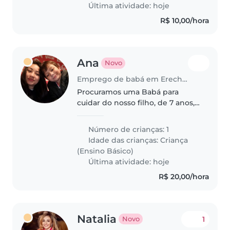
e curiosas. Precisamos de
Última atividade: hoje
alguém..
R$ 10,00/hora
Ana
Novo
Emprego de babá em Erechim
Procuramos uma Babá para
cuidar do nosso filho, de 7 anos,
cheio de energia e muito
curioso. Agradecemos quem
Número de crianças: 1
goste de ajudar com tarefas
Idade das crianças:
Criança
escolares. Contate-nos para
(Ensino Básico)
agendar um encontro!
Última atividade: hoje
R$ 20,00/hora
Natalia
1
Novo