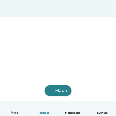
Osasco
Aracaju
Santo André
Jaboatão dos Guararapes
Contagem
Feira de Santana
Cuiabá
Londrina
Juiz de Fora
Uberlândia
Porto Velho
Macapá
Campos dos Goytacazes
Mapa
Ínicio
Pesquise
Mensagens
Favoritos