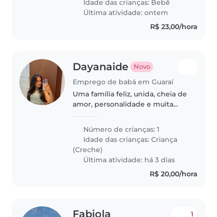
Idade das crianças:
Bebê
período integral. Preciso de uma
Última atividade: ontem
pessoa..
R$ 23,00/hora
Dayanaide
Novo
Emprego de babá em Guaraí
Uma família feliz, unida, cheia de
amor, personalidade e muita
intensidade .
Número de crianças: 1
Idade das crianças:
Criança
(Creche)
Última atividade: há 3 dias
R$ 20,00/hora
Fabiola
1