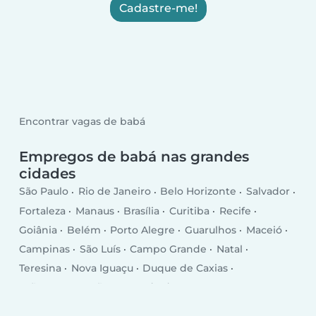
Cadastre-me!
Encontrar vagas de babá
Empregos de babá nas grandes
cidades
São Paulo
Rio de Janeiro
Belo Horizonte
Salvador
Fortaleza
Manaus
Brasília
Curitiba
Recife
Goiânia
Belém
Porto Alegre
Guarulhos
Maceió
Campinas
São Luís
Campo Grande
Natal
Teresina
Nova Iguaçu
Duque de Caxias
João Pessoa
São Bernardo do Campo
São José dos Campos
Ribeirão Preto
Sorocaba