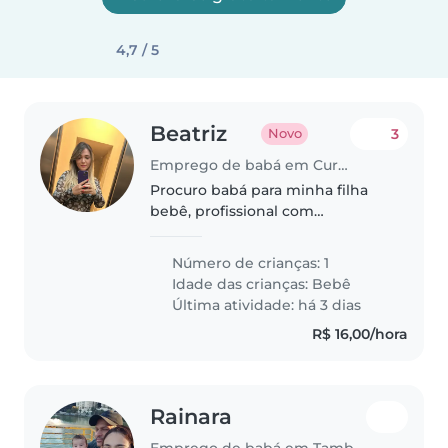
4,7 / 5
Beatriz
3
Novo
Emprego de babá em Curitiba
Procuro babá para minha filha
bebê, profissional com
experiência e
comprometimento em cuidados
Número de crianças: 1
com recém nascido
Idade das crianças:
Bebê
Última atividade: há 3 dias
R$ 16,00/hora
Rainara
Emprego de babá em Tamboré