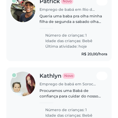
Patrick
Novo
Emprego de babá em Rio de Janeiro
Queria uma baba pra olha minha
filha de segunda a sabado olha
na minha casa ou na sua por
tanto que seja perto
Número de crianças: 1
Idade das crianças:
Bebê
Última atividade: hoje
R$ 20,00/hora
Kathlyn
Novo
Emprego de babá em Sorocaba
Procuramos uma Babá de
confiança para cuidar do nosso
bebê de um ano. Nossa casa tem
um ambiente alegre e receptivo,
Número de crianças: 1
ideal para crianças comunicativas
Idade das crianças:
Bebê