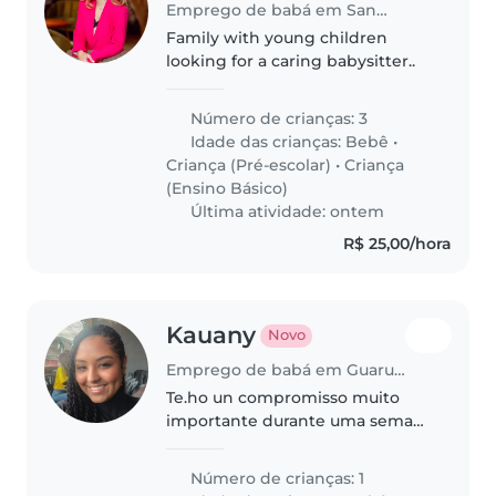
Emprego de babá em Santos
Family with young children
looking for a caring babysitter..
Número de crianças: 3
Idade das crianças:
Bebê
•
Criança (Pré-escolar)
•
Criança
(Ensino Básico)
Última atividade: ontem
R$ 25,00/hora
Kauany
Novo
Emprego de babá em Guarulhos
Te.ho un compromisso muito
importante durante uma semana
e estou a procura de uma babá
pra ficar com meu filho nesse
Número de crianças: 1
período sao apenas 5 dias no