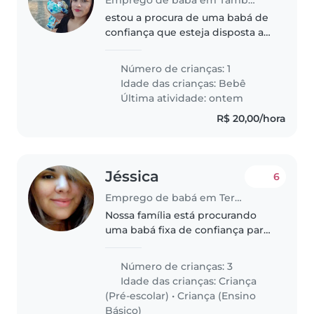
estou a procura de uma babá de
confiança que esteja disposta a
cuidar do meu filho de 2 meses
ele é muito calmo e sorridente
Número de crianças: 1
muito bonzinho e gosta de
Idade das crianças:
Bebê
dormir trabalho na escala 3/2..
Última atividade: ontem
R$ 20,00/hora
Jéssica
6
Emprego de babá em Teresina
Nossa família está procurando
uma babá fixa de confiança para
cuidar dos nossos 3 filhos, um
com idade pré-escolar e dois em
Número de crianças: 3
idade escolar. Precisamos de
Idade das crianças:
Criança
alguém que seja responsável,..
(Pré-escolar)
•
Criança (Ensino
Básico)