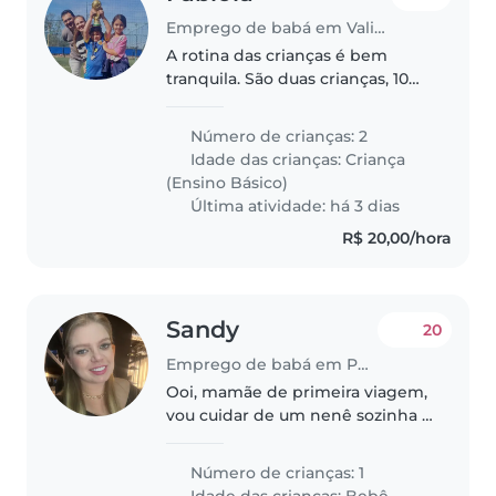
Emprego de babá em Valinhos
A rotina das crianças é bem
tranquila. São duas crianças, 10
anos, e de 9 anos. O horário seria
de segunda a sexta-feira, das 15h
Número de crianças: 2
às 20h00. A babá deverá buscá-
Idade das crianças:
Criança
los no colégio, que..
(Ensino Básico)
Última atividade: há 3 dias
R$ 20,00/hora
Sandy
20
Emprego de babá em Porto Alegre
Ooi, mamãe de primeira viagem,
vou cuidar de um nenê sozinha e
trabalhar em dois empregos o
nenê está a caminho
Número de crianças: 1
Idade das crianças:
Bebê