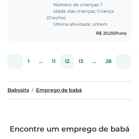
paciência e responsabilidade.
Número de crianças: 1
Procuro alguém que realmente
Idade das crianças:
Criança
goste de crianças, seja atenciosa
(Creche)
e..
Última atividade: ontem
R$ 20,00/hora
1
...
11
12
13
...
28
Babysits
Emprego de babá
Encontre um emprego de babá