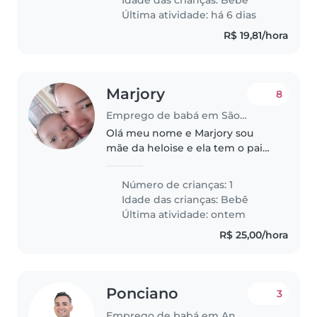
Última atividade: há 6 dias
R$ 19,81/hora
Marjory
8
Emprego de babá em São Luís
Olá meu nome e Marjory sou
mãe da heloise e ela tem o pai
valdean somos uma família que
mora na estrada do gapara
Número de crianças: 1
sentido jacu meu marido e
Idade das crianças:
Bebê
moreno e eu também somos
Última atividade: ontem
tranquilos por..
R$ 25,00/hora
Ponciano
3
Emprego de babá em Anápolis