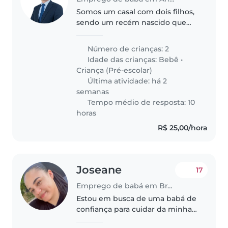
Somos um casal com dois filhos,
sendo um recém nascido que
gosta de colo. O outro de 6 anos
que gosta de brincar.
Número de crianças: 2
Idade das crianças:
Bebê
•
Criança (Pré-escolar)
Última atividade: há 2
semanas
Tempo médio de resposta: 10
horas
R$ 25,00/hora
Joseane
17
Emprego de babá em Brasília
Estou em busca de uma babá de
confiança para cuidar da minha
filha com muito carinho,