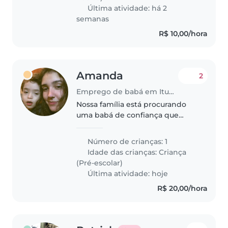
Última atividade: há 2
semanas
R$ 10,00/hora
Amanda
2
Emprego de babá em Itupeva
Nossa família está procurando
uma babá de confiança que
possa cuidar de nosso menino,
de 7 anos. Ele tem sindrome de
Número de crianças: 1
Down e não sabe falar, mas se
Idade das crianças:
Criança
comunica muito bem não
(Pré-escolar)
verbalmente...
Última atividade: hoje
R$ 20,00/hora