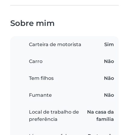
Sobre mim
Carteira de motorista
Sim
Carro
Não
Tem filhos
Não
Fumante
Não
Local de trabalho de
Na casa da
preferência
família