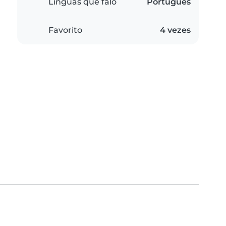
Línguas que falo
Português
Favorito
4 vezes