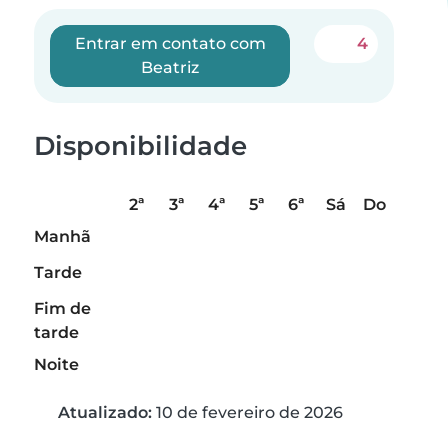
Entrar em contato com
4
Beatriz
Disponibilidade
2ª
3ª
4ª
5ª
6ª
Sá
Do
Manhã
Tarde
Fim de
tarde
Noite
Atualizado:
10 de fevereiro de 2026