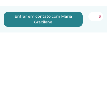
Entrar em contato com Maria
3
Gracilene
Português
Como funciona
Ajuda
Termos e Privacidade
Preços
Informações sobre a empresa
Babysits para Empresas
Normas comunitárias