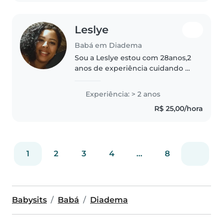
Hospitalar, visando sempre..
Leslye
Babá em Diadema
Sou a Leslye estou com 28anos,2
anos de experiência cuidando de
bebês e crianças pequenas.
Estou cursando Pedagogia e
Experiência: > 2 anos
adoro atividades como desenho,
R$ 25,00/hora
leitura e música. Sou uma
pessoa..
1
2
3
4
...
8
Babysits
Babá
Diadema