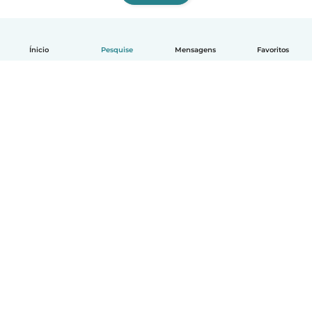
Ínicio
Pesquise
Mensagens
Favoritos
Português
Como funciona
Ajuda
Termos e Privacidade
Preços
Informações sobre a empresa
Babysits para Empresas
Normas comunitárias
© Babysits B.V.