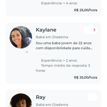
mãos, sou paciente, cuidado, dou
Experiência: > 4 anos
carinho o que eles precisarem ,
R$ 25,00/hora
crianças se apegam muito..
Kaylane
3
Babá em Diadema
Sou uma babá jovem de 22 anos
com disponibilidade para cuidar
(1)
de bebês e crianças em idade
pré-escolar. sou responsável,
Experiência: > 2 anos
calma e cuidadosa. Possuo
Tempo médio de resposta: 3
habilidades em leitura,
horas
artesanato..
R$ 25,00/hora
Ray
Babá em Diadema