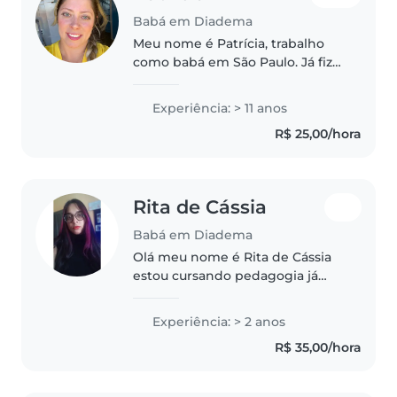
Babá em Diadema
Meu nome é Patrícia, trabalho
como babá em São Paulo. Já fiz
bico também de babá quando
morei no USA e continuo
Experiência: > 11 anos
fazendo bico aos finais de
R$ 25,00/hora
semana! Amo crianças, amo o
que faço, sempre..
Rita de Cássia
Babá em Diadema
Olá meu nome é Rita de Cássia
estou cursando pedagogia já
tenho experiência com crianças
pois fiz estágio em alguns
Experiência: > 2 anos
colégios particulares é também
R$ 35,00/hora
trabalhei como Babá tenho
referência..