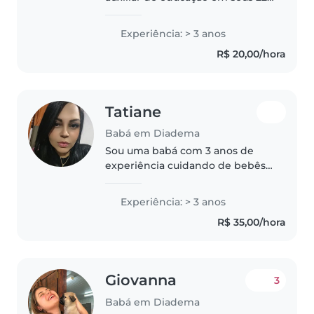
anos, com 3 anos de experiência
cuidando de bebês, crianças em
Experiência: > 3 anos
idade pré-escolar e crianças
R$ 20,00/hora
pequenas. Tenho experiência..
Tatiane
Babá em Diadema
Sou uma babá com 3 anos de
experiência cuidando de bebês
e crianças em idade pré-escolar.
Tenho formação de ensino
Experiência: > 3 anos
médio completo e sou uma
R$ 35,00/hora
pessoa responsável, paciente e
cuidadosa...
Giovanna
3
Babá em Diadema