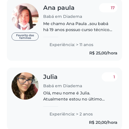
Ana paula
17
Babá em Diadema
Me chamo Ana Paula ..sou babá
há 19 anos possuo curso técnico
de enfermagem e grande
Favorito das
famílias
experiência com RN...trabalhei
Experiência: > 11 anos
em uma residência por 11 anos
R$ 25,00/hora
aos cuidados de
gêmeos(meninos) possuo..
Julia
1
Babá em Diadema
Olá, meu nome é Julia.
Atualmente estou no último
período do curso técnico em
Enfermagem e possuo
Experiência: > 2 anos
certificações em Primeiros
R$ 20,00/hora
Socorros e Atendimento Pré-