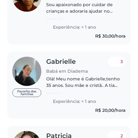
Sou apaixonado por cuidar de
crianças e adoraria ajudar no
desenvolvimento delas por meio
de atividades lúdicas como
Experiência: < 1 ano
desenho, leitura e música. Nível
R$ 30,00/hora
Básico/ Intermediário em
Língua..
Gabrielle
3
Babá em Diadema
Olá! Meu nome é Gabrielle,tenho
35 anos. Sou mãe e cristã.. A tia
do ministério infantil ♡ Já
Favorito das
famílias
trabalhei como babá cuidando
Experiência: < 1 ano
de primos,e para outras famílias
R$ 20,00/hora
tbm porém não tenho
certificado,apenas..
Patricia
2