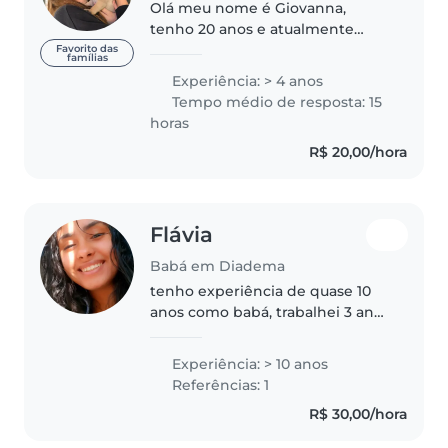
Olá meu nome é Giovanna,
tenho 20 anos e atualmente
trabalho como estagiaria na rede
Favorito das
famílias
de ensino maple bear. Comecei
Experiência: > 4 anos
minha paixão por crianças
Tempo médio de resposta: 15
quando tinha 13 anos de idade,
horas
pois sempre..
R$ 20,00/hora
Flávia
Babá em Diadema
tenho experiência de quase 10
anos como babá, trabalhei 3 anos
em escola, com bebês e crianças
de 0 a 7 anos, lá aprendi a
Experiência: > 10 anos
trabalhar com crianças com
Referências: 1
necessidades especiais e recém..
R$ 30,00/hora