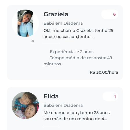
Graziela
6
Babá em Diadema
Olá, me chamo Graziela, tenho 25
anos,sou casada,tenho
(1)
experiência como babá,tenho
uma filha,tenho curso de babá.
Experiência: > 2 anos
Sou animada pró
Tempo médio de resposta: 49
ativa,educada,responsável,brincalhona.
minutos
Estou em busca..
R$ 30,00/hora
Elida
1
Babá em Diadema
Me chamo elida , tenho 25 anos
sou mãe de um menino de 4
anos seus filhos estarão em boas