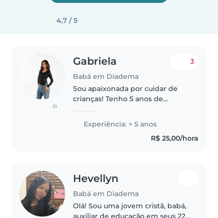
4,7 / 5
Gabriela
3
Babá em Diadema
Sou apaixonada por cuidar de
crianças! Tenho 5 anos de
(1)
experiência com todas as idades
e adoro atividades criativas como
Experiência: > 5 anos
desenho, música e artesanato.
R$ 25,00/hora
Transmito segurança, confiança..
Hevellyn
Babá em Diadema
Olá! Sou uma jovem cristã, babá,
auxiliar de educação em seus 22