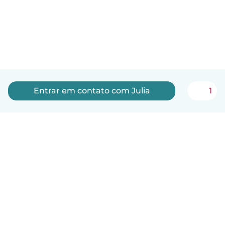
Entrar em contato com Julia
1
Português
Como funciona
Ajuda
Termos e Privacidade