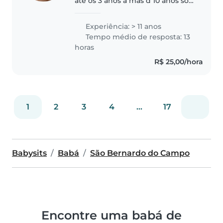
até os 3 anos a mas d 10 anos sou
cuidadosa organizada pontual
paciente. Trabalho cm sensorial
Experiência: > 11 anos
auxílio aos primeiros
Tempo médio de resposta: 13
movimentos engatinhar e
horas
primeiros..
R$ 25,00/hora
1
2
3
4
...
17
Babysits
Babá
São Bernardo do Campo
Encontre uma babá de