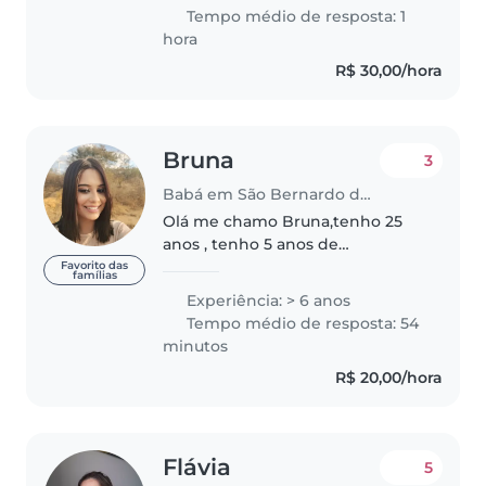
crianças e acredito..
Tempo médio de resposta: 1
hora
R$ 30,00/hora
Bruna
3
Babá em São Bernardo do Campo
Olá me chamo Bruna,tenho 25
anos , tenho 5 anos de
experiência, amo a minha
Favorito das
famílias
profissão pois sou apaixonada
Experiência: > 6 anos
por crianças , sou cuidadosa ,
Tempo médio de resposta: 54
paciente e responsável,adoraria
minutos
cuidar do seu..
R$ 20,00/hora
Flávia
5