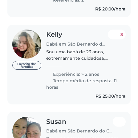
escolar, e adoro desenhar com
R$ 20,00/hora
elas...
Kelly
3
Babá em São Bernardo do Campo
Sou uma babá de 23 anos,
extremamente cuidadosa,
responsável e carinhosa. Tenho 2
Favorito das
famílias
anos de experiência cuidando de
Experiência: > 2 anos
crianças de idade entre 1 e 7
Tempo médio de resposta: 11
anos. Já cuidei de uma neném
horas
de 8 meses..
R$ 25,00/hora
Susan
Babá em São Bernardo do Campo