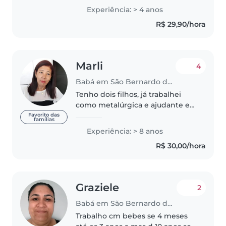
etárias. Tenho vivência com
Experiência: > 4 anos
crianças especiais,
R$ 29,90/hora
especialmente com autismo, e
amo brincar, ler, desenhar..
Marli
4
Babá em São Bernardo do Campo
Tenho dois filhos, já trabalhei
como metalúrgica e ajudante em
fabrica mas atualmente trabalho
Favorito das
famílias
cuidando de bebês e crianças de
Experiência: > 8 anos
diferentes faixas etárias, tanto
R$ 30,00/hora
meninos quanto meninas,..
Graziele
2
Babá em São Bernardo do Campo
Trabalho cm bebes se 4 meses