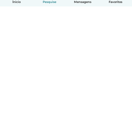
Ínicio
Pesquise
Mensagens
Favoritos
Português
Como funciona
Ajuda
Termos e Privacidade
Preços
Informações sobre a empresa
Babysits para Empresas
Normas comunitárias
© Babysits B.V.