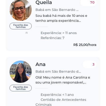
Queila
70
Babá em São Bernardo do Campo
Sou babá há mais de 10 anos e
tenho ampla experiência
cuidando de crianças de 0 a 15
Favorito das
famílias
anos com muito carinho, atenção
Experiência: > 11 anos
(1)
e responsabilidade. Possuo curso
Referências: 7
de Primeiros Socorros,
R$ 25,00/hora
Introdução..
Ana
3
Babá em São Bernardo do Campo
Olá! Meu nome é Ana Carolina e
sou uma jovem responsável,
paciente, carinhosa e muito
Favorito das
famílias
dedicada ao cuidado infantil.
Experiência: < 1 ano
Tenho 1 ano e meio de
Certidão de Antecedentes
experiência cuidando de
Criminais