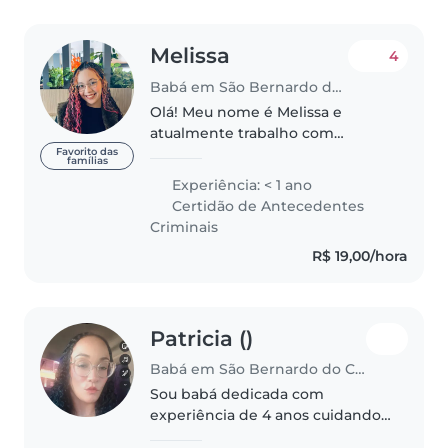
Melissa
4
Babá em São Bernardo do Campo
Olá! Meu nome é Melissa e
atualmente trabalho com
Recursos Humanos. Sempre tive
Favorito das
famílias
facilidade e carinho em cuidar
Experiência: < 1 ano
de pessoas, mas meu amor
Certidão de Antecedentes
especial são as crianças. 💕 Estou
Criminais
buscando..
R$ 19,00/hora
Patricia ()
Babá em São Bernardo do Campo
Sou babá dedicada com
experiência de 4 anos cuidando
de crianças de diversas faixas