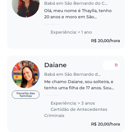
Babá em São Bernardo do Campo
Olá, meu nome é Thaylla, tenho
20 anos e moro em São
Bernardo do Campo. Estou em
busca de uma oportunidade
Experiência: < 1 ano
como babá, pois gosto muito de
R$ 20,00/hora
trabalhar com crianças e quero
adquirir experiências..
Daiane
11
Babá em São Bernardo do Campo
Me chamo Daiane, sou solteira, e
tenho uma filha de 17 anos. Sou
formada em pedagogia na
Favorito das
famílias
Universidade Nove de Julho.
Experiência: > 3 anos
(2023). Trabalhei como auxiliar
Certidão de Antecedentes
em educação infantil pela
Criminais
prefeitura..
R$ 20,00/hora