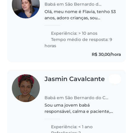
Babá em São Bernardo do Campo
Olá, meu nome é Flavia, tenho 53
anos, adoro crianças, sou
paciente, calma, esclarecida,
tenho disponibilidade no horário
Experiência: > 10 anos
comercial e esporadicamente
Tempo médio de resposta: 9
em fds. Moro no ABC , em São
horas
Caetano..
R$ 30,00/hora
Jasmin Cavalcante
Babá em São Bernardo do Campo
Sou uma jovem babá
responsável, calma e paciente,
pronta para cuidar das crianças.
Tenho experiência com crianças
Experiência: < 1 ano
em idade pré-escolar e em idade
Referências: 2