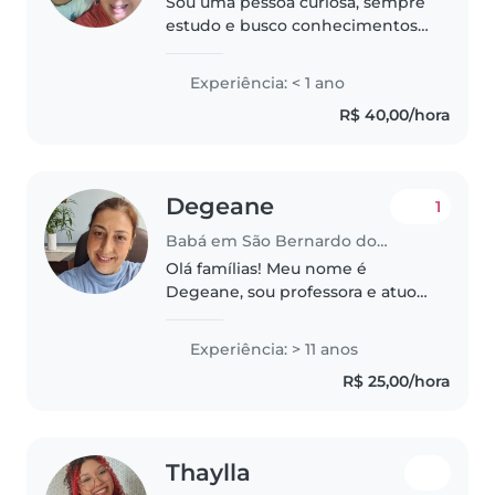
Sou uma pessoa curiosa, sempre
estudo e busco conhecimentos
para aplicar na vida cotidiana,
atenciosa e carinhosa, incisiva
Experiência: < 1 ano
quando necessário, sei ponderar
R$ 40,00/hora
é manter a calma em situações..
Degeane
1
Babá em São Bernardo do Campo
Olá famílias! Meu nome é
Degeane, sou professora e atuo
há 15 anos com crianças na faixa
etária do Berçário, e Educação
Experiência: > 11 anos
Infantil. Sou dinâmica, carinhosa
R$ 25,00/hora
e muito paciente, tranquila..
Thaylla