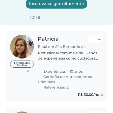
Inscreva-se gratuitamente
4,7 / 5
Patrícia
4
Babá em São Bernardo do Campo
Profissional com mais de 15 anos
de experiência como cuidadora e
babá, atuando com crianças de
Favorito das
famílias
diferentes faixas etárias e
Experiência: > 10 anos
(1)
necessidades. Experiência em
Certidão de Antecedentes
residências familiares, sempre..
Criminais
Referências: 2
R$ 30,00/hora