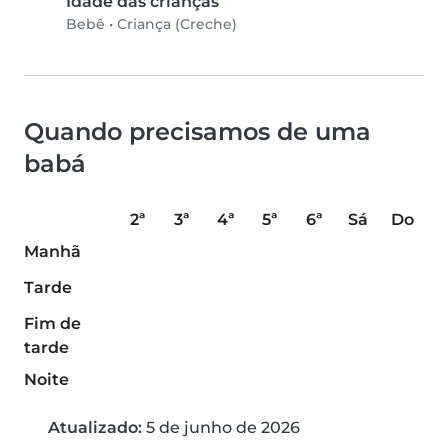
Idade das crianças
Bebê
•
Criança (Creche)
Quando precisamos de uma
babá
2ª
3ª
4ª
5ª
6ª
Sá
Do
Manhã
Tarde
Fim de
tarde
Noite
Atualizado:
5 de junho de 2026