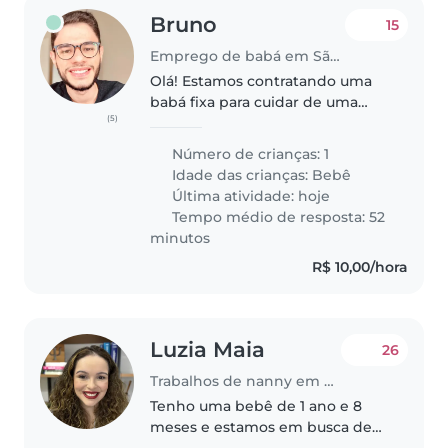
Bruno
15
Emprego de babá em São Paulo
Olá! Estamos contratando uma
babá fixa para cuidar de uma
(5)
bebê de 4 meses em um
escritório de advocacia, que
Número de crianças: 1
conta com um espaço próprio,
Idade das crianças:
Bebê
seguro e adequado para os
Última atividade: hoje
cuidados da criança...
Tempo médio de resposta: 52
minutos
R$ 10,00/hora
Luzia Maia
26
Trabalhos de nanny em São Paulo
Tenho uma bebê de 1 ano e 8
meses e estamos em busca de
uma babá experiente!