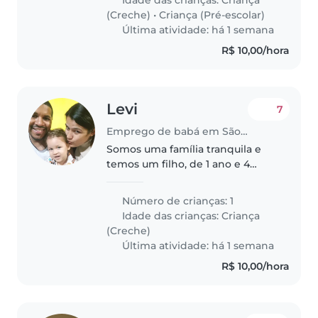
Idade das crianças:
Criança
curiosas e falantes. Gostaría que
(Creche)
•
Criança (Pré-escolar)
a..
Última atividade: há 1 semana
R$ 10,00/hora
Levi
7
Emprego de babá em São Paulo
Somos uma família tranquila e
temos um filho, de 1 ano e 4
meses, que frequenta a creche.
Precisamos de uma babá
Número de crianças: 1
ocasionalmente, em alguns dias
Idade das crianças:
Criança
da semana, no período da
(Creche)
manhã e/ou..
Última atividade: há 1 semana
R$ 10,00/hora