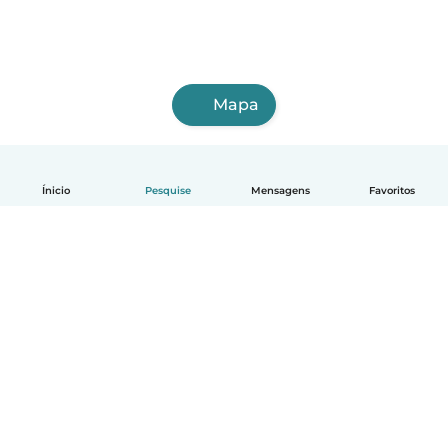
Mapa
Ínicio
Pesquise
Mensagens
Favoritos
Português
Como funciona
Ajuda
Termos e Privacidade
Preços
Informações sobre a empresa