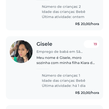
passear, dar comida, mamadeira.
Número de crianças: 2
Idade das crianças:
Bebê
Última atividade: ontem
R$ 20,00/hora
Gisele
19
Emprego de babá em São Paulo
Meu nome é Gisele, moro
sozinha com minha filha Kiara de
2 anos e 8 meses. Kiara é super
ativa e inteligente, gosta de
Número de crianças: 1
cantar, brincar, ouvir histórias e
Idade das crianças:
Bebê
comer rs. Eu trabalho em um..
Última atividade: há 1 dia
R$ 20,00/hora