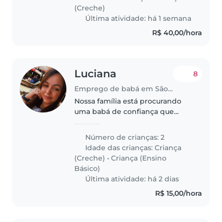
da noite de segunda a sex.
(Creche)
Sábado..
Última atividade: há 1 semana
R$ 40,00/hora
Luciana
8
Emprego de babá em São Paulo
Nossa família está procurando
uma babá de confiança que
possa cuidar de nossos 2 filhos,
uma menina de 3 anos e um
Número de crianças: 2
menino de 8 anos. Precisamos
Idade das crianças:
Criança
de alguém que se sinta
(Creche)
•
Criança (Ensino
confortável em..
Básico)
Última atividade: há 2 dias
R$ 15,00/hora