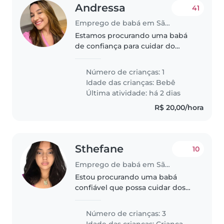
Andressa
41
Emprego de babá em São Paulo
Estamos procurando uma babá
de confiança para cuidar do
nosso filho rn . Ele é uma criança
inteligente, criativa e com bom
Número de crianças: 1
humor. Precisamos de alguém
Idade das crianças:
Bebê
que esteja confortável com
Última atividade: há 2 dias
animais..
R$ 20,00/hora
Sthefane
10
Emprego de babá em São Paulo
Estou procurando uma babá
confiável que possa cuidar dos
meus filhos, um de 2 anos, um de
4 anos e um de 7 anos. São
Número de crianças: 3
crianças muito energéticas,