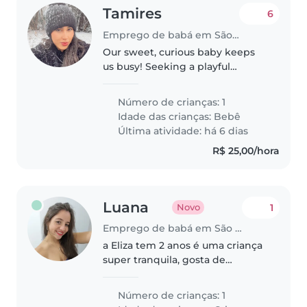
Tamires
6
Emprego de babá em São Paulo
Our sweet, curious baby keeps
us busy! Seeking a playful
Babysitter to join our family—
Portuguese-speaking a plus.
Número de crianças: 1
Must be comfortable with light
Idade das crianças:
Bebê
chores. Let's chat!
Última atividade: há 6 dias
R$ 25,00/hora
Luana
1
Novo
Emprego de babá em São Paulo
a Eliza tem 2 anos é uma criança
super tranquila, gosta de
desenhar, ficar vendo livros,
brincar de boneca.
Número de crianças: 1