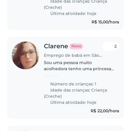
Idade das crianças:
Criança
(Creche)
Última atividade: hoje
R$ 15,00/hora
Clarene
2
Novo
Emprego de babá em São Paulo
Sou uma pessoa muito
acolhedora tenho uma princesa
estou precisando de uma baba
pois fiz uma cirurgia e quero
Número de crianças: 1
estar em casa próxima da minha
Idade das crianças:
Criança
bb
(Creche)
Última atividade: hoje
R$ 22,00/hora