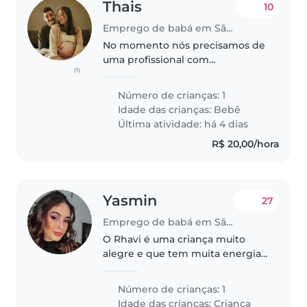
Thais
10
Emprego de babá em São Paulo
No momento nós precisamos de
uma profissional com
(1)
experiência comprovada, com
cuidados com nenem de 6
Número de crianças: 1
meses, que consiga
Idade das crianças:
Bebê
desempenhar as atividades
Última atividade: há 4 dias
basicas como alimentação,
R$ 20,00/hora
mamadeira,..
Yasmin
27
Emprego de babá em São Paulo
O Rhavi é uma criança muito
alegre e que tem muita energia.
Energia até demais. Preciso de
alguém que fique com ele e
Número de crianças: 1
cuide dele das 16:20 até as 23:00
Idade das crianças:
Criança