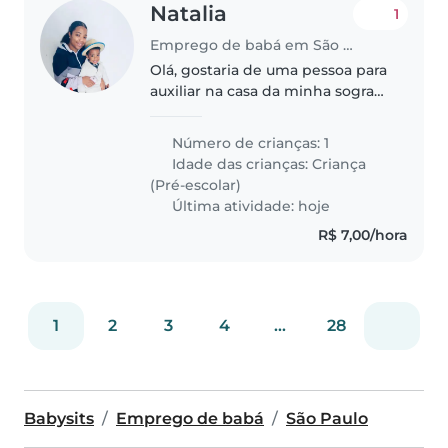
Natalia
1
Emprego de babá em São Paulo
Olá, gostaria de uma pessoa para
auxiliar na casa da minha sogra
com meu filho de 4 anos no
período da manhã, depois levar
Número de crianças: 1
para escolar a tarde, nos dias que
Idade das crianças:
Criança
não tiver aula passar..
(Pré-escolar)
Última atividade: hoje
R$ 7,00/hora
1
2
3
4
...
28
Babysits
Emprego de babá
São Paulo