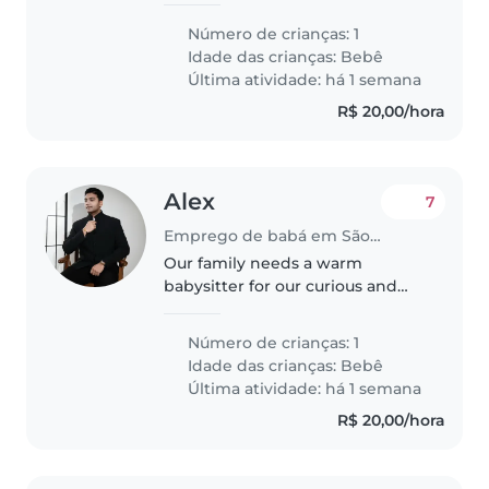
Número de crianças: 1
Idade das crianças:
Bebê
Última atividade: há 1 semana
R$ 20,00/hora
Alex
7
Emprego de babá em São Paulo
Our family needs a warm
babysitter for our curious and
affectionate baby. Must speak
English and Cantonese and be
Número de crianças: 1
comfortable with homework
Idade das crianças:
Bebê
assistance. Come play, cuddle,
Última atividade: há 1 semana
and care..
R$ 20,00/hora