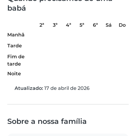
babá
2ª
3ª
4ª
5ª
6ª
Sá
Do
Manhã
Tarde
Fim de
tarde
Noite
Atualizado:
17 de abril de 2026
Sobre a nossa família