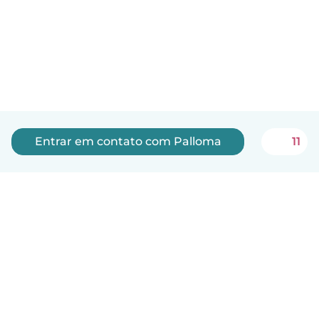
Entrar em contato com Palloma
11
Português
Como funciona
Ajuda
Termos e Privacidade