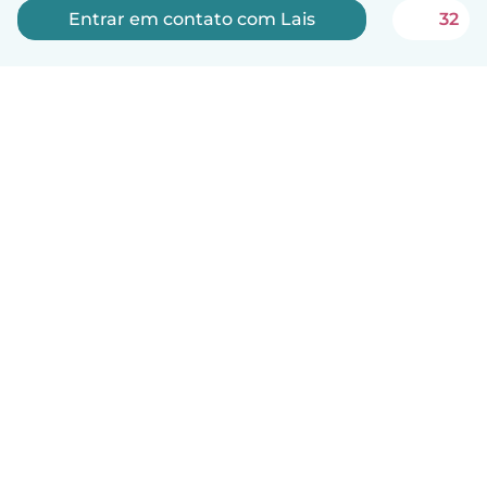
Entrar em contato com Lais
32
Português
Como funciona
Ajuda
Termos e Privacidade
Preços
Informações sobre a empresa
Babysits para Empresas
Normas comunitárias