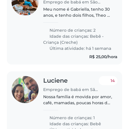
Emprego de babá em São Paulo (São Paulo)
Meu nome é Gabriella, tenho 30
anos, e tenho dois filhos, Theo de
2 anos e meio e Levi de 5 meses.
Meu marido trabalha de casa,
Número de crianças: 2
então vai poder ajudar em
Idade das crianças:
Bebê
•
algumas demandas. Meu
Criança (Creche)
trabalho..
Última atividade: há 1 semana
R$ 25,00/hora
Luciene
14
Emprego de babá em São Paulo (São Paulo)
Nossa família é movida por amor,
café, mamadas, poucas horas de
sono e muitas risadas. Somos o
Rafael, a Lu e a pequena Chloe, a
Número de crianças: 1
CEO da casa, que decide os
Idade das crianças:
Bebê
horários, muda todos os..