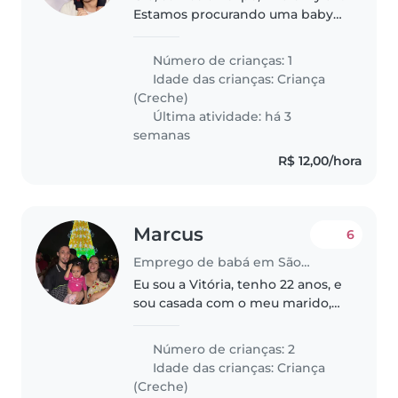
Estamos procurando uma baby
siter para nos ajudar
esporadicamente com o neném
Número de crianças: 1
e algumas tarefas. Somos pais de
Idade das crianças:
Criança
primeira viagem e estamos
(Creche)
perdidos..
Última atividade: há 3
semanas
R$ 12,00/hora
Marcus
6
Emprego de babá em São Paulo (São Paulo)
Eu sou a Vitória, tenho 22 anos, e
sou casada com o meu marido,
Marcus Vinicius, de 23 anos.
Estamos juntos há 4 anos,
Número de crianças: 2
construindo uma família baseada
Idade das crianças:
Criança
no respeito, na parceria e com..
(Creche)