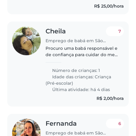
R$ 25,00/hora
Cheila
7
Emprego de babá em São Paulo (São Paulo)
Procuro uma babá responsável e
de confiança para cuidar do meu
filho em 2 sábados por mês, das
14h às 14h30. É apenas por um
Número de crianças: 1
curto período, até o pai dele
Idade das crianças:
Criança
chegar do trabalho. Se tiver..
(Pré-escolar)
Última atividade: há 4 dias
R$ 2,00/hora
Fernanda
6
Emprego de babá em São Paulo (São Paulo)