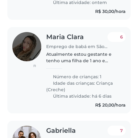
Última atividade: ontem
R$ 30,00/hora
Maria Clara
6
Emprego de babá em São Paulo (São Paulo)
Atualmente estou gestante e
tenho uma filha de 1 ano e
(1)
preciso de uma babá pelo
menos um dia para ficar com
Número de crianças: 1
minha filha no dia do parto se
Idade das crianças:
Criança
possível ate dormir com ela,pois
(Creche)
não tenho..
Última atividade: há 6 dias
R$ 20,00/hora
Gabriella
7