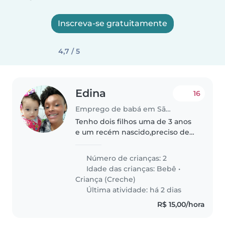
Inscreva-se gratuitamente
4,7 / 5
Edina
16
Emprego de babá em São Paulo (São Paulo)
Tenho dois filhos uma de 3 anos
e um recém nascido,preciso de
alguém para levar,buscar e
cuidar dos afazeres das crianças.
Número de crianças: 2
E se conseguir e gostar de
Idade das crianças:
Bebê
•
fazeres de casa melhor ainda.
Criança (Creche)
Última atividade: há 2 dias
R$ 15,00/hora