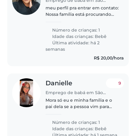
Emprego de babá em São Paulo (São Paulo)
meu perfil pra entrar em contato:
Nossa família está procurando
uma babá confiável que possa
cuidar de um bebe de 2 anos um
Número de crianças: 1
menino. precisamos pra cuidar
Idade das crianças:
Bebê
uma vez na semana e a última..
Última atividade: há 2
semanas
R$ 20,00/hora
Danielle
9
Emprego de babá em São Paulo (São Paulo)
Mora só eu e minha família e o
pai dela se a pessoa vim para
nossa casa eu agradeço Samos
gente boa e de confiança
Número de crianças: 1
Idade das crianças:
Bebê
Última atividade: há 1 semana