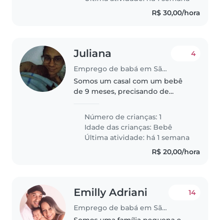
R$ 30,00/hora
Juliana
4
Emprego de babá em São Paulo (São Paulo)
Somos um casal com um bebê
de 9 meses, precisando de
cuidados das 17 as 19 de segunda
a sex e no fim de semana das 7
Número de crianças: 1
as 19, pois vou voltar a trabalhar.
Idade das crianças:
Bebê
Última atividade: há 1 semana
R$ 20,00/hora
Emilly Adriani
14
Emprego de babá em São Paulo (São Paulo)
Somos uma família pequena e