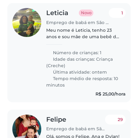
Leticia
1
Novo
Emprego de babá em São Paulo (São Paulo)
Meu nome é Leticia, tenho 23
anos e sou mãe de uma bebê de
1 ano! Alice é esperta, curiosa e
independente, é uma criança de
Número de crianças: 1
creche. Aqui em casa somos só
Idade das crianças:
Criança
nós duas e não tenho nenhuma..
(Creche)
Última atividade: ontem
Tempo médio de resposta: 10
minutos
R$ 25,00/hora
Felipe
29
Emprego de babá em São Paulo (São Paulo)
Olá, somos o Felipe, Ana e Dylan!