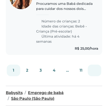
Procuramos uma Babá dedicada
para cuidar dos nossos dois
filhos, um bebê e uma criança
em idade pré-escolar.
Número de crianças: 2
Precisamos de alguém
Idade das crianças:
Bebê
•
carinhoso, paciente e que esteja
Criança (Pré-escolar)
à vontade para ajudar..
Última atividade: há 4
semanas
R$ 25,00/hora
1
2
3
4
...
11
Babysits
Emprego de babá
São Paulo (São Paulo)