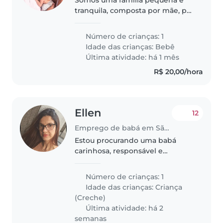
tranquila, composta por mãe, pai,
nosso bebê Gabriel e nosso
cachorro Apollo, que fica apenas
Número de crianças: 1
no quintal dos fundos da casa.
Idade das crianças:
Bebê
Estamos procurando uma
Última atividade: há 1 mês
pessoa..
R$ 20,00/hora
Ellen
12
Emprego de babá em São Paulo (São Paulo)
Estou procurando uma babá
carinhosa, responsável e
paciente para cuidar da minha
pequena. Ela é uma criança
Número de crianças: 1
muito alegre, curiosa e cheia de
Idade das crianças:
Criança
energia! Adora brincar, correr,
(Creche)
inventar..
Última atividade: há 2
semanas