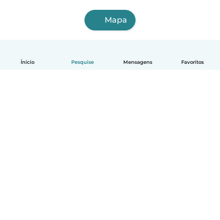
Mapa
Ínicio
Pesquise
Mensagens
Favoritos
Português
Como funciona
Ajuda
Termos e Privacidade
Preços
Informações sobre a empresa
Babysits para Empresas
Normas comunitárias