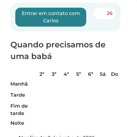
Entrar em contato com
26
Carlos
Quando precisamos de
uma babá
2ª
3ª
4ª
5ª
6ª
Sá
Do
Manhã
Tarde
Fim de
tarde
Noite