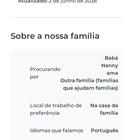
Atualizado:
2 de junho de 2026
Sobre a nossa família
Babá
Nanny
Procurando
ama
por
Outra família (famílias
que ajudam famílias)
Local de trabalho de
Na casa da
preferência
família
Idiomas que falamos
Português