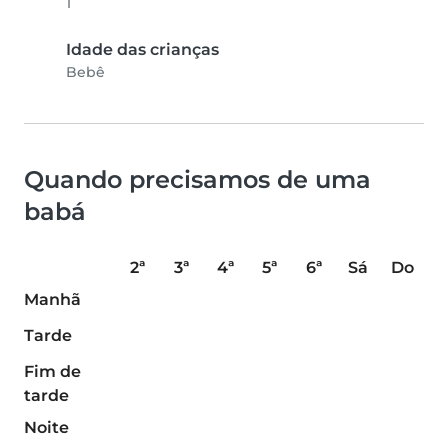
1
Idade das crianças
Bebê
Quando precisamos de uma
babá
2ª
3ª
4ª
5ª
6ª
Sá
Do
Manhã
Tarde
Fim de
tarde
Noite