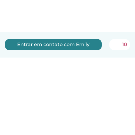
Entrar em contato com Emily
10
Português
Como funciona
Ajuda
Termos e Privacidade
Preços
Informações sobre a empresa