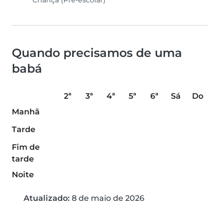
Criança (Pré-escolar)
Quando precisamos de uma
babá
2ª
3ª
4ª
5ª
6ª
Sá
Do
Manhã
Tarde
Fim de
tarde
Noite
Atualizado:
8 de maio de 2026