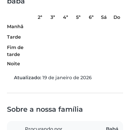
babá
2ª
3ª
4ª
5ª
6ª
Sá
Do
Manhã
Tarde
Fim de
tarde
Noite
Atualizado:
19 de janeiro de 2026
Sobre a nossa família
Procurando por
Babá