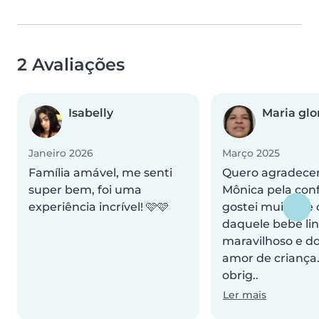
2 Avaliações
Isabelly
Maria glor
Janeiro 2026
Março 2025
Família amável, me senti
Quero agradecer
super bem, foi uma
Mônica pela con
experiência incrível! 🩷🩷
gostei muito de 
daquele bebê li
maravilhoso e d
amor de criança
obrig..
Ler mais