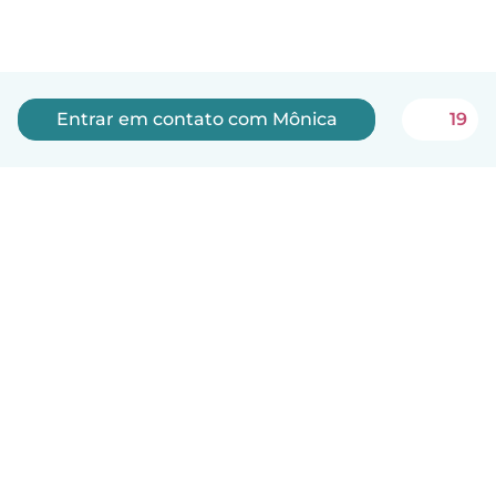
Entrar em contato com Mônica
19
Português
Como funciona
Ajuda
Termos e Privacidade
Preços
Informações sobre a empresa
Babysits para Empresas
Normas comunitárias