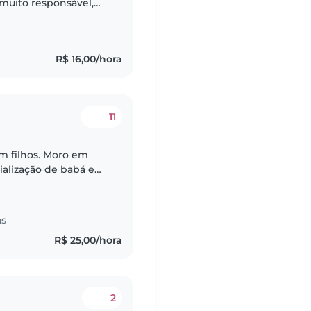
 muito responsável,
dades em desenho,
R$ 16,00/hora
11
em filhos. Moro em
ialização de babá e
 babá doméstica por 2
as
R$ 25,00/hora
2