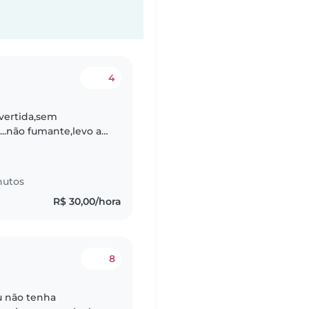
4
ivertida,sem
...não fumante,levo a
 para o dia a dia !não
nutos
R$ 30,00/hora
8
u não tenha