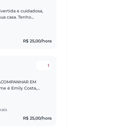
vertida e cuidadosa,
sua casa. Tenho
 jogos, e estou
R$ 25,00/hora
1
 ACOMPANHAR EM
fissional. Sou uma
l..
nais
R$ 25,00/hora