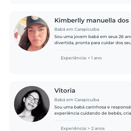
Kimberlly manuella dos
Babá em Carapicuíba
Sou uma jovem babá em seus 26 ano
divertida, pronta para cuidar dos 
muito carinho. Tenho experiência 
atividades criativas como dança..
Experiência: < 1 ano
Vitoria
Babá em Carapicuíba
Sou uma babá carinhosa e responsá
experiência cuidando de bebês, cri
escolares. Me sinto à vontade com 
e cozinhando, e adoro..
Experiência: > 2 anos