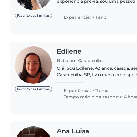
experiência prévia, sou uma pessoa
divertida e paciente. Tenho habili
leitura e jogos, e estou confortável..
Favorito das famílias
Experiência: < 1 ano
Edilene
Babá em Carapicuíba
Olá! Sou Edilene, 43 anos, casada, s
Carapicuíba-SP, fiz o curso em espec
primeiros socorros. Trabalhei como
ano,, porém sem..
Favorito das famílias
Experiência: > 2 anos
Tempo médio de resposta: 4 hor
Ana Luisa