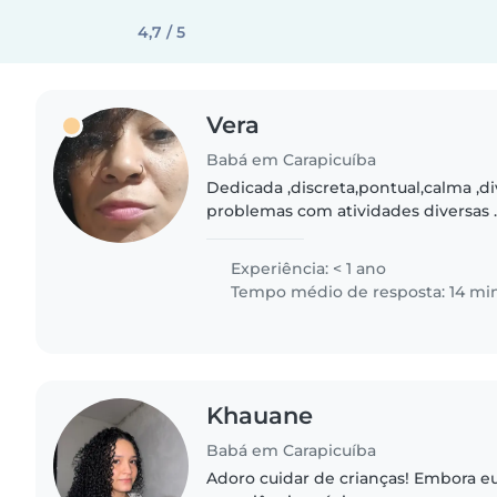
4,7 / 5
Vera
Babá em Carapicuíba
Dedicada ,discreta,pontual,calma ,d
problemas com atividades diversas .
escola ,atividades que for necessário
tenho problemas..
Experiência: < 1 ano
Tempo médio de resposta: 14 mi
Khauane
Babá em Carapicuíba
Adoro cuidar de crianças! Embora e