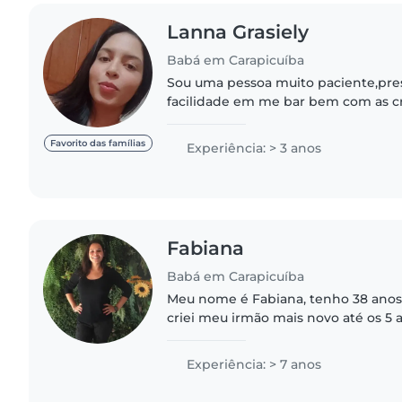
Lanna Grasiely
Babá em Carapicuíba
Sou uma pessoa muito paciente,pres
facilidade em me bar bem com as cr
resolver tudo com o diálogo e com
anos sou mãe de uma menina de 6..
Favorito das famílias
Experiência: > 3 anos
Fabiana
Babá em Carapicuíba
Meu nome é Fabiana, tenho 38 anos,
criei meu irmão mais novo até os 5 
instrutora ambiental durante dois a
localizada em aracariguama...
Experiência: > 7 anos