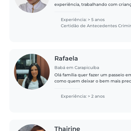
experiência, trabalhando com crian
cursando psicologia e tenho certif
infantis. Adoro atividades..
Experiência: > 5 anos
Certidão de Antecedentes Crimi
Rafaela
Babá em Carapicuíba
Olá família quer fazer um passeio e
como quem deixar o bem mais preci
nossos filhos, vou me apresentar... 
tenho 26 anos, tenho..
Experiência: > 2 anos
Thairine