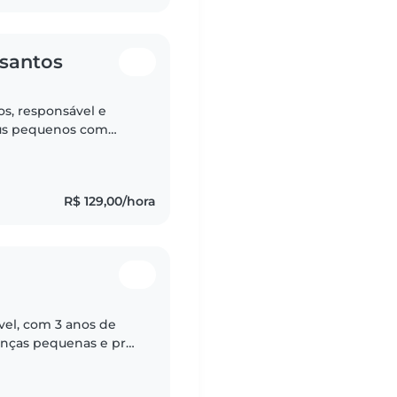
 santos
s, responsável e
seus pequenos com
com bebês e adoro
R$ 129,00/hora
vel, com 3 anos de
anças pequenas e pré-
animais de estimação