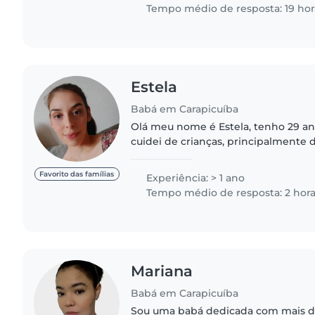
Tempo médio de resposta: 19 hor
Estela
Babá em Carapicuíba
Olá meu nome é Estela, tenho 29 a
cuidei de crianças, principalmente
experiência em cuidar e brincar com
idades. Defendo..
Favorito das famílias
Experiência: > 1 ano
Tempo médio de resposta: 2 hor
Mariana
Babá em Carapicuíba
Sou uma babá dedicada com mais d