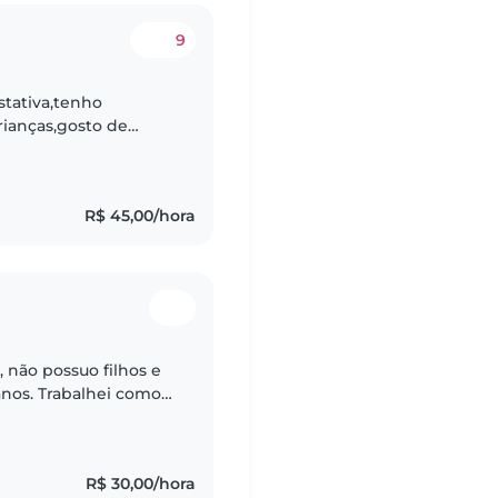
9
tativa,tenho
ianças,gosto de
preensão. Tenho 28
R$ 45,00/hora
 não possuo filhos e
anos. Trabalhei como
nos na "Ecolandia"
R$ 30,00/hora