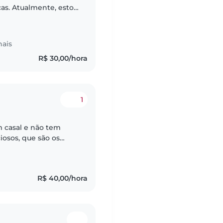
ças. Atualmente, estou
icações em cuidados
nais
R$ 30,00/hora
1
m casal e não tem
osos, que são os
Meu nome é Rafaela,
R$ 40,00/hora