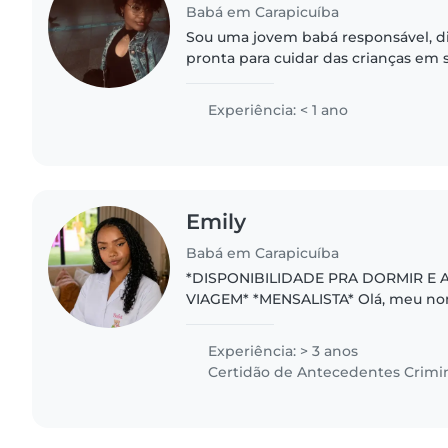
Babá em Carapicuíba
Sou uma jovem babá responsável, di
pronta para cuidar das crianças em 
habilidades em leitura, artesanato e
confortável com animais..
Experiência: < 1 ano
Emily
Babá em Carapicuíba
*DISPONIBILIDADE PRA DORMIR E
VIAGEM* *MENSALISTA* Olá, meu nome é Emily Costa,
tenho 21 anos e atuo como babá pro
pessoa responsável, paciente, pontua
Experiência: > 3 anos
Certidão de Antecedentes Crimi