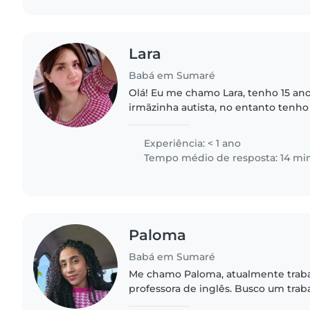
Lara
Babá em Sumaré
Olá! Eu me chamo Lara, tenho 15 an
irmãzinha autista, no entanto tenho
habilidade em lidar com crianças ag
Gosto bastante de esportes,..
Experiência: < 1 ano
Tempo médio de resposta: 14 mi
Paloma
Babá em Sumaré
Me chamo Paloma, atualmente trab
professora de inglês. Busco um tra
horárias mais tranquilas