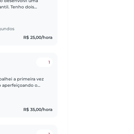
do desenvolvi uma
ntil. Tenho dois
i minha mãe na rotina
gundos
R$ 25,00/hora
1
alhei a primeira vez
 aperfeiçoando o
a também sou uma
R$ 35,00/hora