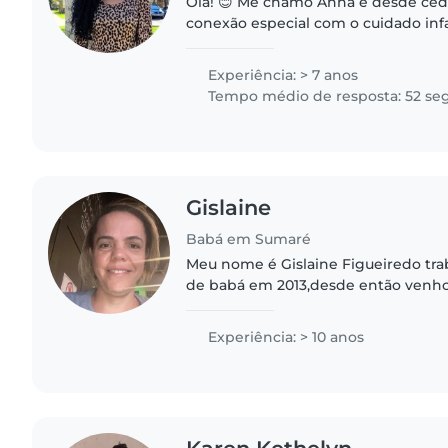
Olá! 😊 Me chamo Anna e desde ce
conexão especial com o cuidado infa
irmãos mais novos e sempre auxilie
com eles, o que despertou..
Experiência: > 7 anos
Tempo médio de resposta: 52 se
Gislaine
Babá em Sumaré
Meu nome é Gislaine Figueiredo trab
de babá em 2013,desde então venho
meu trabalho com cursos e prátic
pessoa amorosa e firme,trazendo..
Experiência: > 10 anos