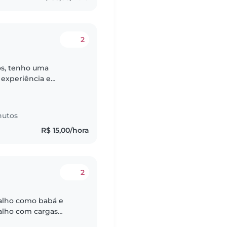
2
os, tenho uma
 experiência e
itadas e/ou em crise.
nutos
R$ 15,00/hora
2
alho como babá e
balho com cargas