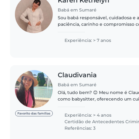
Karen Kethelyn
Babá em Sumaré
Sou babá responsável, cuidadosa e 
paciência, carinho e compromisso c
segurança das crianças. Auxilio nas ro
alimentação, higiene e..
Experiência: > 7 anos
Claudivania
Babá em Sumaré
Olá, tudo bem? 😊 Meu nome é Claudivania e trabalho
como babysitter, oferecendo um cu
que apenas supervisionar — é um
atento, carinhoso e educativo...
Favorito das famílias
Experiência: > 4 anos
Certidão de Antecedentes Crimi
Referências: 3