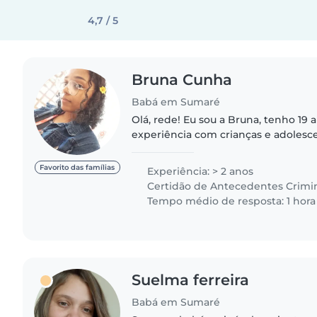
4,7 / 5
Bruna Cunha
Babá em Sumaré
Olá, rede! Eu sou a Bruna, tenho 19 anos e possuo
experiência com crianças e adolesce
pelas escolas que já trabalhei. 🤓 Estou cursando
Licenciatura em Pedagogia..
Favorito das famílias
Experiência: > 2 anos
Certidão de Antecedentes Crimi
Tempo médio de resposta: 1 hora
Suelma ferreira
Babá em Sumaré