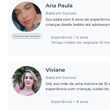
Ana Paula
Babá em Sumaré
Sou babá com 6 anos de experiênci
crianças desde bebês até adolescen
em Enfermagem e sou certificada e
e atendimento pré-hospitalar...
Favorito das famílias
Experiência: > 6 anos
Tempo médio de resposta: 10 hor
Viviane
Babá em Sumaré
Olá, sou mãe de uma menina de 10 
experiência com crianças, cuidei d
durante anos. Atualmente cuido de 
mêses. Sou cuidadosa, adoro crianças
Experiência: > 8 anos