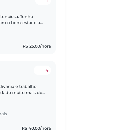
1
atenciosa. Tenho
om o bem-estar e a
tinas diárias,
R$ 25,00/hora
4
idado muito mais do
 acompanhamento
nais
R$ 40,00/hora