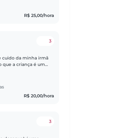
R$ 25,00/hora
3
 cuido da minha irmã
que a criança é um
e que o cuidar vai
as
R$ 20,00/hora
3