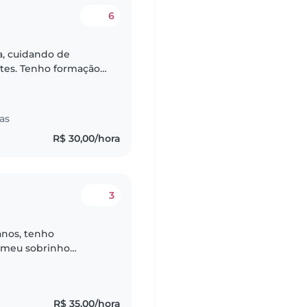
6
a, cuidando de
tes. Tenho formação
m primeiros socorros
as
R$ 30,00/hora
3
anos, tenho
o meu sobrinho
um bebê de 1 ano e 3
..
R$ 35,00/hora