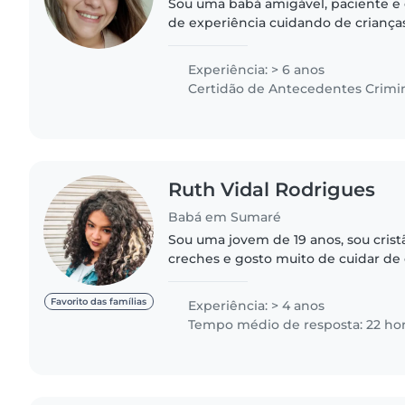
Sou uma babá amigável, paciente e 
de experiência cuidando de crianças
incluindo bebês, crianças pequenas,
escolares e adolescentes...
Experiência: > 6 anos
Certidão de Antecedentes Crimi
Ruth Vidal Rodrigues
Babá em Sumaré
Sou uma jovem de 19 anos, sou cristã
creches e gosto muito de cuidar de 
brincalhona, carinhosa e paciente,
não tenho problema..
Favorito das famílias
Experiência: > 4 anos
Tempo médio de resposta: 22 ho