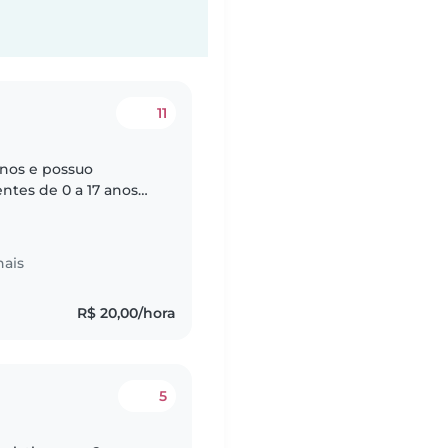
11
ntes de 0 a 17 anos
nais
R$ 20,00/hora
5