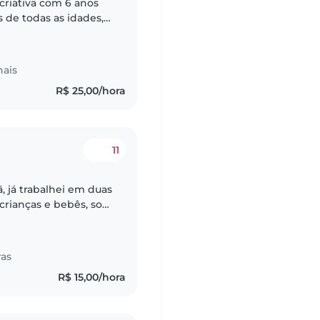
criativa com 6 anos
 de todas as idades,
 pré-escolares,
nais
R$ 25,00/hora
11
, já trabalhei em duas
crianças e bebês, sou
 sou de Sumaré mas
ras
R$ 15,00/hora