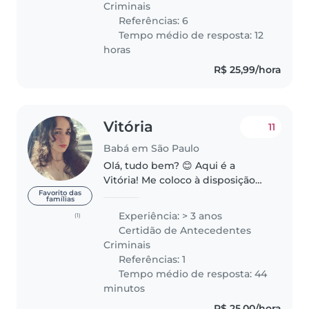
Criminais
Referências: 6
Tempo médio de resposta: 12
horas
R$ 25,99/hora
Vitória
11
Babá em São Paulo
Olá, tudo bem? 😊 Aqui é a
Vitória! Me coloco à disposição
para cuidar da sua família com
Favorito das
famílias
responsabilidade e atenção. Se
Experiência: > 3 anos
(1)
você procura alguém que goste
Certidão de Antecedentes
de crianças e tenha experiência..
Criminais
Referências: 1
Tempo médio de resposta: 44
minutos
R$ 25,00/hora