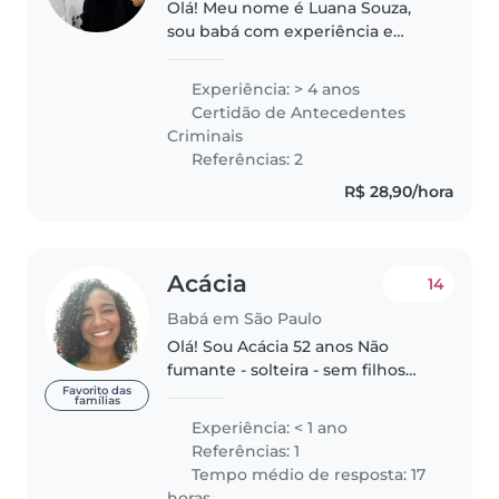
Olá! Meu nome é Luana Souza,
sou babá com experiência e
paixão por cuidar de crianças.
Tenho 24 anos de idade e 4 anos
Experiência: > 4 anos
de experiência com crianças de
Certidão de Antecedentes
diferentes idades, desde bebês..
Criminais
Referências: 2
R$ 28,90/hora
Acácia
14
Babá em São Paulo
Olá! Sou Acácia 52 anos Não
fumante - solteira - sem filhos
Professora de Educação Infantil
Favorito das
famílias
(creche - Berçário -faixa etária 0 a
Experiência: < 1 ano
2nos) professora de reforço
Referências: 1
escolar em domicílio Agente..
Tempo médio de resposta: 17
horas