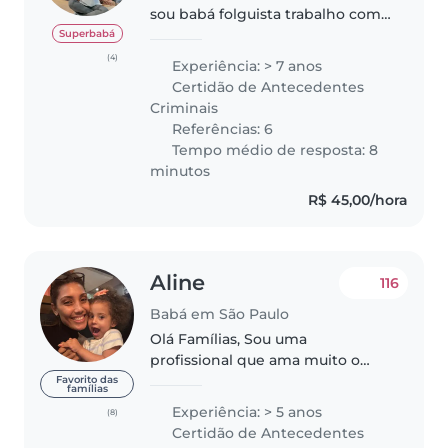
sou babá folguista trabalho com
crianças a 7 anos . Tenho ótimas
Superbabá
referências e experiência
(4)
Experiência: > 7 anos
,experiência com gêmeos. Fique
Certidão de Antecedentes
avontade para chamar e
Criminais
agendar..
Referências: 6
Tempo médio de resposta: 8
minutos
R$ 45,00/hora
Aline
116
Babá em São Paulo
Olá Famílias, Sou uma
profissional que ama muito o
que faz com 5 anos de
Favorito das
famílias
experiência na área de babá,
Experiência: > 5 anos
(8)
atualmente cursando Pedagogia
Certidão de Antecedentes
e com formação em Psicologia