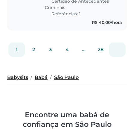
Certidão de Antecedentes
experiência com meus filhos,
Criminais
que cuidei..
Referências: 1
R$ 40,00/hora
1
2
3
4
...
28
Babysits
Babá
São Paulo
Encontre uma babá de
confiança em São Paulo