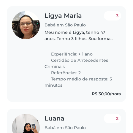
Ligya Maria
3
Babá em São Paulo
Meu nome é Ligya, tenho 47
anos. Tenho 3 filhos. Sou formada
em Pedagogia, tenho
experiência em cuidar de
Experiência: > 1 ano
crianças e bebês. Sou uma
Certidão de Antecedentes
pessoa muito responsável,
Criminais
pontual. Tenho carro,..
Referências: 2
Tempo médio de resposta: 5
minutos
R$ 30,00/hora
Luana
2
Babá em São Paulo