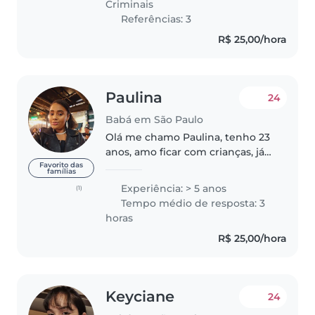
Criminais
Infantil. Possuo um..
Referências: 3
R$ 25,00/hora
Paulina
24
Babá em São Paulo
Olá me chamo Paulina, tenho 23
anos, amo ficar com crianças, já
cuidei de crianças a partir de 01
Favorito das
famílias
ano (não era CLT) e dos meus
Experiência: > 5 anos
(1)
irmãos também. atualmente
Tempo médio de resposta: 3
moro na região do sacoma, zona..
horas
R$ 25,00/hora
Keyciane
24