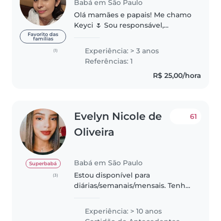
Babá em São Paulo
Olá mamães e papais! Me chamo
Keyci 🌷 Sou responsável,
paciente e carinhosa, além de
Favorito das
famílias
ter bastante energia para
Experiência: > 3 anos
(1)
acompanhar o ritmo dos
Referências: 1
pequenos. (Sou a tia legal) Para
R$ 25,00/hora
os pais, ofereço..
Evelyn Nicole de
61
Oliveira
Babá em São Paulo
Superbabá
Estou disponível para
(3)
diárias/semanais/mensais. Tenho
24 anos, sou estudante de
enfermagem do 7º semestre,
Experiência: > 10 anos
possuo curso de primeiros