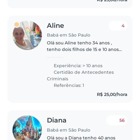
Aline
4
Babá em São Paulo
Olá sou Aline tenho 34 anos ,
tenho dois filhos de 15 e 10 anos
.eu trabalhei em escola pública
estadual com crianças de 6 a 11
Experiência: > 10 anos
anos como também trabalhei
Certidão de Antecedentes
em creche com crianças de..
Criminais
Referências: 1
R$ 25,00/hora
Diana
56
Babá em São Paulo
Olá sou a Diana tenho 40 anos