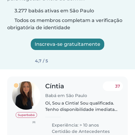
3.277 babás ativas em São Paulo
Todos os membros completam a verificação
obrigatória de identidade
Inscreva-se gratuitamente
4,7 / 5
Cíntia
37
Babá em São Paulo
Oi, Sou a Cintia! Sou qualificada.
Tenho disponibilidade imediata
Segunda a Sexta aos Finais de
Superbabá
Semana e Feriados. Estou
(8)
Experiência: > 10 anos
disponível para atendimentos
Certidão de Antecedentes
diários, semanais ou mensais...