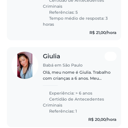
Certidão de Antecedentes
socorros, não tenho filhos,
Criminais
trabalho como babá..
Referências: 5
Tempo médio de resposta: 3
horas
R$ 21,00/hora
Giulia
Babá em São Paulo
Olá, meu nome é Giulia. Trabalho
com crianças a 6 anos. Meu
maior contato foi com crianças
de 0 a 6 anos. Sou realmente
Experiência: > 6 anos
apaixonada pelo que faço e pela
Certidão de Antecedentes
carreira que escolhi para..
Criminais
Referências: 1
R$ 20,00/hora