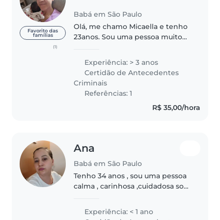
Babá em São Paulo
Olá, me chamo Micaella e tenho
Favorito das
famílias
23anos. Sou uma pessoa muito
paciente, responsável, e
(1)
principalmente amorosa, sou
Experiência: > 3 anos
mãe e sei o quanto é difícil achar
Certidão de Antecedentes
alguém em que podemos
Criminais
confiar aos..
Referências: 1
R$ 35,00/hora
Ana
Babá em São Paulo
Tenho 34 anos , sou uma pessoa
calma , carinhosa ,cuidadosa sou
mãe de gêmeas , não tenho
experiência em casa de família
Experiência: < 1 ano
como babá mais tenho