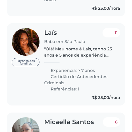
R$ 25,00/hora
Laís
11
Babá em São Paulo
"Olá! Meu nome é Laís, tenho 25
anos e 5 anos de experiência
como babá. Atualmente estou
Favorito das
famílias
em formação como babá, com
Experiência: > 7 anos
cursos que incluem aleitamento
Certidão de Antecedentes
materno, primeiros socorros, Lei..
Criminais
Referências: 1
R$ 35,00/hora
Micaella Santos
6