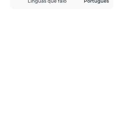
Línguas que falo
Português