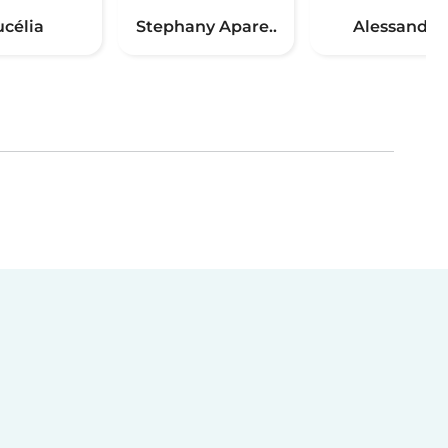
ucélia
Stephany Apare..
Alessandra