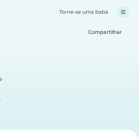
Torne-se uma babá
Compartilhar
o
a
a