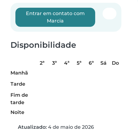
Entrar em contato com
Marcia
Disponibilidade
2ª
3ª
4ª
5ª
6ª
Sá
Do
Manhã
Tarde
Fim de
tarde
Noite
Atualizado:
4 de maio de 2026