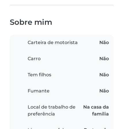
Sobre mim
Carteira de motorista
Não
Carro
Não
Tem filhos
Não
Fumante
Não
Local de trabalho de
Na casa da
preferência
família