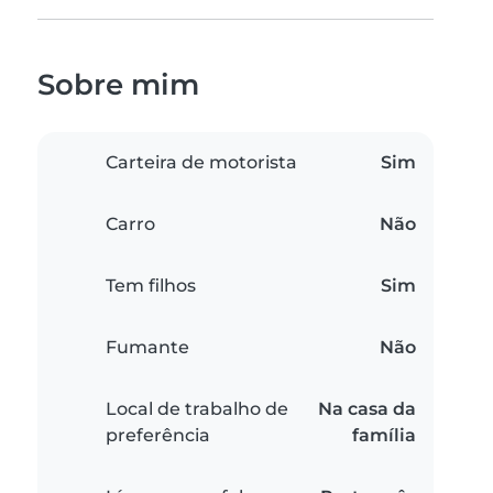
Sobre mim
Carteira de motorista
Sim
Carro
Não
Tem filhos
Sim
Fumante
Não
Local de trabalho de
Na casa da
preferência
família