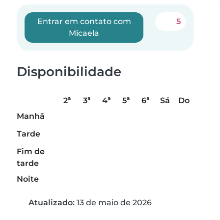
Entrar em contato com
5
Micaela
Disponibilidade
2ª
3ª
4ª
5ª
6ª
Sá
Do
Manhã
Tarde
Fim de
tarde
Noite
Atualizado:
13 de maio de 2026