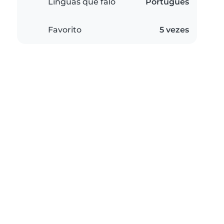
Línguas que falo
Português
Favorito
5 vezes