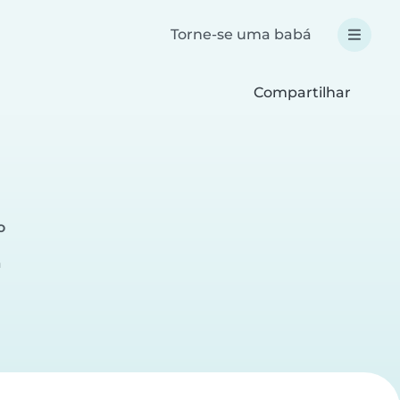
Torne-se uma babá
Compartilhar
o
a
a