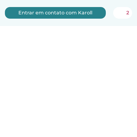
Entrar em contato com Karoll
2
Português
Como funciona
Ajuda
Termos e Privacidade
Preços
Informações sobre a empresa
Babysits para Empresas
Normas comunitárias