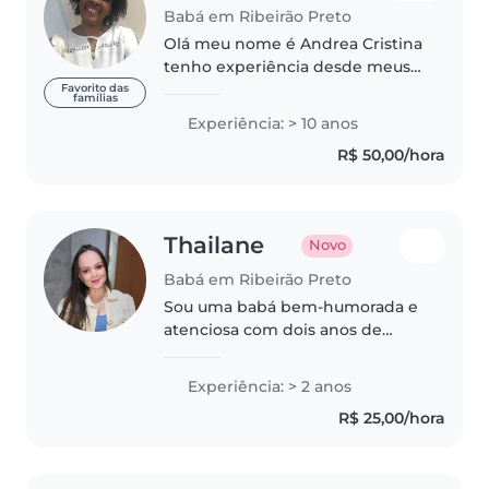
Babá em Ribeirão Preto
Olá meu nome é Andrea Cristina
tenho experiência desde meus
14 anos ..amo crianças até por
Favorito das
famílias
esse motivo casei tenho filhos
Experiência: > 10 anos
tenho gêmeos hoje eles tem 23
R$ 50,00/hora
anos .amo criança ...cuidei..
Thailane
Novo
Babá em Ribeirão Preto
Sou uma babá bem-humorada e
atenciosa com dois anos de
experiência cuidando de bebês.
Adoro desenhar, ler e brincar
Experiência: > 2 anos
com as crianças. Meu foco é criar
R$ 25,00/hora
um ambiente seguro e
divertido...