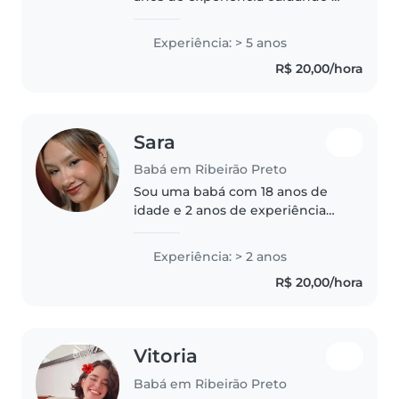
bebês, crianças pequenas e pré-
escolares. Gosto de atividades
Experiência: > 5 anos
como desenho, leitura e jogos.
R$ 20,00/hora
Estou sempre atenta e
carinhosa..
Sara
Babá em Ribeirão Preto
Sou uma babá com 18 anos de
idade e 2 anos de experiência
cuidando de bebês, crianças
pequenas e pré-escolares. Sou
Experiência: > 2 anos
amigável, calma e responsável.
R$ 20,00/hora
Minhas habilidades incluem
desenho,..
Vitoria
Babá em Ribeirão Preto