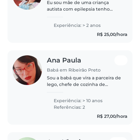
Eu sou mãe de uma criança
autista com epilepsia tenho
experiência principalmente com
criança com desafios iguais ao da
Experiência: > 2 anos
minha filha e bebês pequenos
R$ 25,00/hora
tenho curso de socorrista e tbm..
Ana Paula
Babá em Ribeirão Preto
Sou a babá que vira a parceira de
lego, chefe de cozinha de
massinha, e rainha das cócegas, a
babá que troca a fralda sem
Experiência: > 10 anos
drama, sabe quase todas as
Referências: 2
musiquinhas infantis, não tem
R$ 27,00/hora
medo..