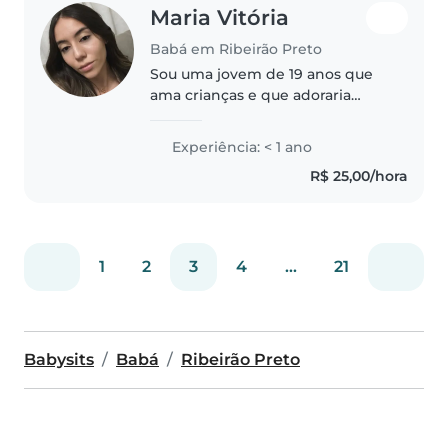
Maria Vitória
Babá em Ribeirão Preto
Sou uma jovem de 19 anos que
ama crianças e que adoraria
cuidar de seus filhos. Tenho
muita experiência, pois já fui
Experiência: < 1 ano
voluntária em um instituto da
R$ 25,00/hora
minha igreja por 3 anos e tenho
muito..
1
2
3
4
...
21
Babysits
Babá
Ribeirão Preto