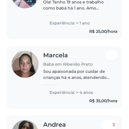
Ola! Tenho 19 anos e trabalho
como babá há 1 ano. Amo
crianças e ja estou super
acostumada com a rotina delas
Experiência: < 1 ano
— sei trocar fralda, dar banho,
R$ 25,00/hora
preparar comidas, ajudar na lição
de casa..
Marcela
Babá em Ribeirão Preto
Sou apaixonada por cuidar de
crianças há 4 anos, atendendo
desde bebês até crianças em
idade escolar. Tenho afinidade
Experiência: > 4 anos
com animais de estimação e
R$ 35,00/hora
adoro cozinhar. Com ensino
médio incompleto..
Andrea
3