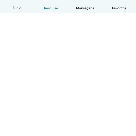
Ínicio
Pesquise
Mensagens
Favoritos
Português
Como funciona
Ajuda
Termos e Privacidade
Preços
Informações sobre a empresa
Babysits para Empresas
Normas comunitárias
© Babysits B.V.