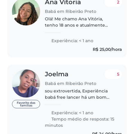
Ana Vitoria
2
Babá em Ribeirão Preto
Olá! Me chamo Ana Vitória,
tenho 18 anos e atualmente
trabalho em um colégio, além de
cursar faculdade na área da
Experiência: < 1 ano
educação. Tenho mais de 1 ano e
R$ 25,00/hora
8 meses de experiência com
crianças..
Joelma
5
Babá em Ribeirão Preto
sou extrovertida, Experiência
babá free lancer há um bom
tempo , trabalhei 6 anos na
Favorito das
famílias
creche com crianças de 9 meses
Experiência: < 1 ano
a 3 anos de idade , gosto muito
Tempo médio de resposta: 15
de cuidar de crianças e conviver..
minutos
R$ 24,00/hora