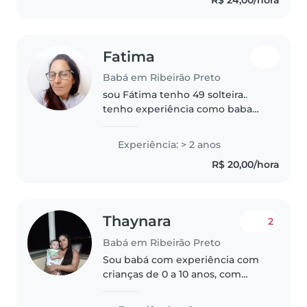
Fatima
Babá em Ribeirão Preto
sou Fátima tenho 49 solteira..
tenho experiência como baba
moro em Ribeirão preto dirijo se
for preciso..amo o meu trabalho
Experiência: > 2 anos
R$ 20,00/hora
Thaynara
2
Babá em Ribeirão Preto
Sou babá com experiência com
crianças de 0 a 10 anos, com
muita disposição para cuidar do
seu pequeno(a). Tenho