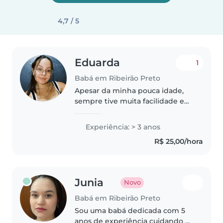
4,7 / 5
Eduarda
1
Babá em Ribeirão Preto
Apesar da minha pouca idade,
sempre tive muita facilidade em
lidar com crianças e gosto muito
de cuidar delas. Sou responsável,
Experiência: > 3 anos
paciente e atenciosa, e posso
R$ 25,00/hora
ajudar com os cuidados..
Junia
Novo
Babá em Ribeirão Preto
Sou uma babá dedicada com 5
anos de experiência cuidando de