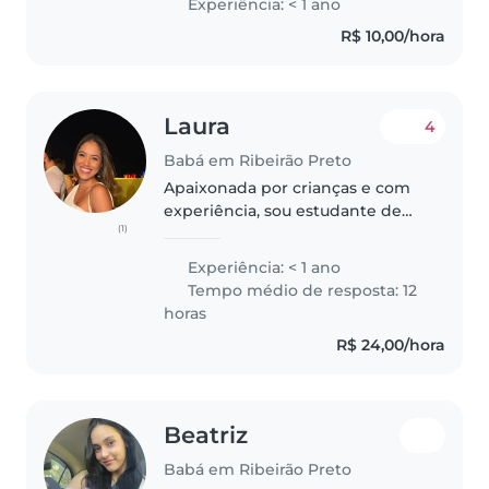
Experiência: < 1 ano
experiência como mãe e adoro
R$ 10,00/hora
ajudar com tarefas escolares.
Meu ensino..
Laura
4
Babá em Ribeirão Preto
Apaixonada por crianças e com
experiência, sou estudante de
(1)
Medicina com vivência como
monitora de buffet infantil e em
Experiência: < 1 ano
recreação. Ofereço um cuidado
Tempo médio de resposta: 12
atencioso, divertido e seguro...
horas
R$ 24,00/hora
Beatriz
Babá em Ribeirão Preto