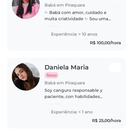
Babá em Piraquara
✨ Babá com amor, cuidado e
muita criatividade ✨ Sou uma
pessoa dedicada, carinhosa e
responsável, apaixonada por
Experiência: > 10 anos
cuidar e acompanhar o
R$ 100,00/hora
desenvolvimento das crianças
no dia a dia. Acredito..
Daniela Maria
Novo
Babá em Piraquara
Soy canguro responsable y
paciente, con habilidades
artísticas y manejo de idiomas.
Me encanta interactuar con
Experiência: < 1 ano
niños en edad preescolar,
R$ 25,00/hora
escolar y de párvulos a través de
cuentos,..