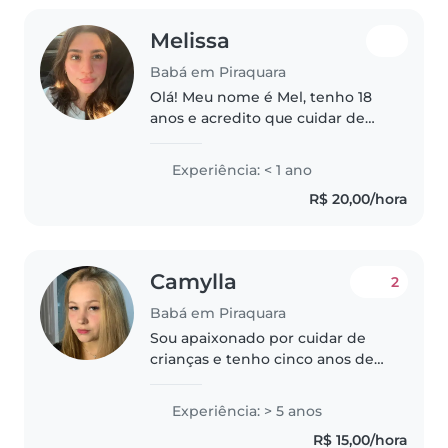
Melissa
Babá em Piraquara
Olá! Meu nome é Mel, tenho 18
anos e acredito que cuidar de
uma criança é uma grande
responsabilidade e um privilégio.
Experiência: < 1 ano
Sou calma, carinhosa, paciente e
R$ 20,00/hora
muito atenciosa. Embora esteja..
Camylla
2
Babá em Piraquara
Sou apaixonado por cuidar de
crianças e tenho cinco anos de
experiência com bebês, crianças
pequenas e crianças em idade
Experiência: > 5 anos
pré-escolar. Sou criativa,
R$ 15,00/hora
responsável e adoro desenhar,