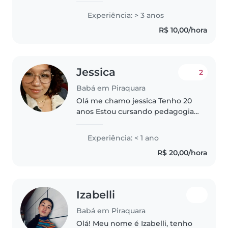
continuar. Quero não apenas
Experiência: > 3 anos
prestar serviços de cuidado, mas
R$ 10,00/hora
sim poder acrescentar em algo,..
Jessica
2
Babá em Piraquara
Olá me chamo jessica Tenho 20
anos Estou cursando pedagogia
na PUCPR Ajudo minha mãe a
cuidar de crianças desde os
Experiência: < 1 ano
meus 12 anos de idade e amo
R$ 20,00/hora
crianças Amo ensinar a desenhar
e ajudar..
Izabelli
Babá em Piraquara
Olá! Meu nome é Izabelli, tenho