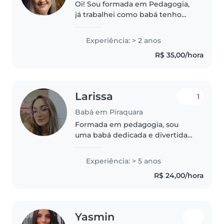
Oi! Sou formada em Pedagogia,
já trabalhei como babá tenho
experiência e referência. E
trabalhei com crianças durante
Experiência: > 2 anos
meu estágio em uma creche.Sou
R$ 35,00/hora
criativa, engraçada e enérgica e,..
Larissa
1
Babá em Piraquara
Formada em pedagogia, sou
uma babá dedicada e divertida
com 5 anos de experiência
cuidando de crianças em
Experiência: > 5 anos
diferentes faixas etárias, desde
R$ 24,00/hora
crianças pequenas até crianças
em idade escolar...
Yasmin