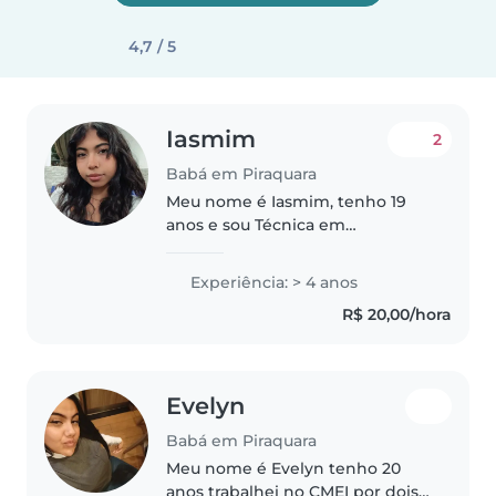
4,7 / 5
Iasmim
2
Babá em Piraquara
Meu nome é Iasmim, tenho 19
anos e sou Técnica em
Enfermagem formada. Também
atuei por dois anos como
Experiência: > 4 anos
estagiária na Secretaria de
R$ 20,00/hora
Educação de Piraquara,
trabalhando com crianças
pequenas..
Evelyn
Babá em Piraquara
Meu nome é Evelyn tenho 20
anos trabalhei no CMEI por dois