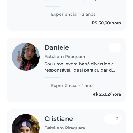
anos com criança de dois anos
sem trocar de banho fazer
Experiência: > 2 anos
penteados até estranhei as
R$ 50,00/hora
crianças cuidei dos meus
sobrinhos também..
Daniele
Babá em Piraquara
Sou uma jovem babá divertida e
responsável, ideal para cuidar de
crianças em desenvolvimento e
adolescentes. Estou cursando o
Experiência: < 1 ano
ensino superior e tenho
R$ 25,82/hora
habilidade para ajudar com
tarefas..
Cristiane
2
Babá em Piraquara