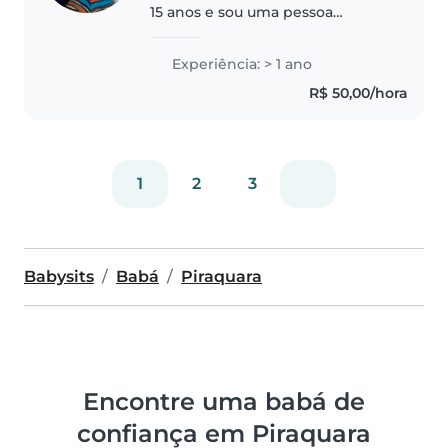
15 anos e sou uma pessoa
responsável, carinhosa, paciente
e dedicada. Gosto muito de
Experiência: > 1 ano
crianças e tenho experiência
R$ 50,00/hora
cuidando delas. Estou disponível
para..
1
2
3
Babysits
Babá
Piraquara
Encontre uma babá de
confiança em Piraquara