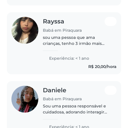
cantar..
Rayssa
Babá em Piraquara
sou uma pessoa que ama
crianças, tenho 3 irmão mais
novos, tenho várias primas
pequenas que eu ajudo a cuidar
Experiência: < 1 ano
então eu me dou muito bem
R$ 20,00/hora
com crianças
Daniele
Babá em Piraquara
Sou uma pessoa responsável e
cuidadosa, adorando interagir
com crianças. Tenho facilidade
em ajudar com tarefas escolares
Experiência: < 1 ano