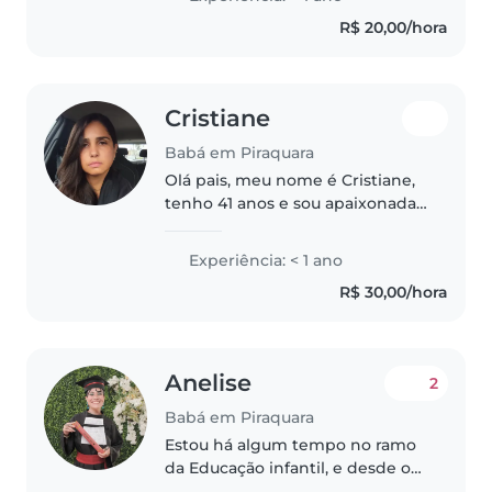
e sou apaixonada por desenho e
R$ 20,00/hora
jogos. Disponível para cuidar..
Cristiane
Babá em Piraquara
Olá pais, meu nome é Cristiane,
tenho 41 anos e sou apaixonada
por criança e bichos de
estimação, adoro trocar sorrisos
Experiência: < 1 ano
com eles pois são os mais
R$ 30,00/hora
sinceros que podemos receber.
Anelise
2
Babá em Piraquara
Estou há algum tempo no ramo
da Educação infantil, e desde o
começo gostei da área e quis