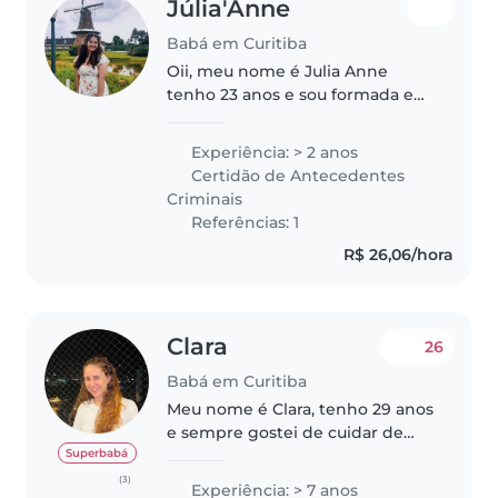
Júlia'Anne
Babá em Curitiba
Oii, meu nome é Julia Anne
tenho 23 anos e sou formada em
Turismo pela UFPR. Sou apa por
livros e adoro aprender novos
Experiência: > 2 anos
idiomas, aprendi inglês
Certidão de Antecedentes
basicamente sozinha e estou
Criminais
aprendendo..
Referências: 1
R$ 26,06/hora
Clara
26
Babá em Curitiba
Meu nome é Clara, tenho 29 anos
e sempre gostei de cuidar de
crianças. Sou uma pessoa muito
Superbabá
comunicativa e criativa, gosto de
(3)
Experiência: > 7 anos