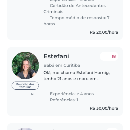
quando ganhei um irmãozinho e,
Certidão de Antecedentes
como meus pais trabalhavam o
Criminais
dia todo,..
Tempo médio de resposta: 7
horas
R$ 20,00/hora
Estefani
18
Babá em Curitiba
Olá, me chamo Estefani Hornig,
tenho 21 anos e moro em
Curitiba. Sou formada em
Favorito das
famílias
magistério (Formação de
Experiência: > 4 anos
(2)
Docentes). Atualmente estou
Referências: 1
dando continuidade nos meus
R$ 30,00/hora
estudos. Sou universitária..