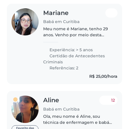
Mariane
Babá em Curitiba
Meu nome é Mariane, tenho 29
anos. Venho por meio desta
manifestar meu interesse na
vaga de babá oferecida por sua
Experiência: > 5 anos
família. Possuo experiência e
Certidão de Antecedentes
dedicação no cuidado infantil,
Criminais
prezando..
Referências: 2
R$ 25,00/hora
Aline
12
Babá em Curitiba
Ola, meu nome é Aline, sou
técnica de enfermagem e babá
profissional com experiência
Favorito das