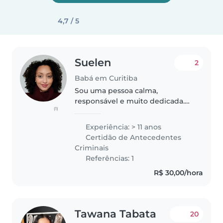
4,7 / 5
Suelen
2
Babá em Curitiba
Sou uma pessoa calma,
responsável e muito dedicada.
(1)
Gosto de cuidar das crianças
com carinho, paciência e
Experiência: > 11 anos
respeito, proporcionando um
Certidão de Antecedentes
ambiente seguro, acolhedor e
Criminais
cheio de aprendizado..
Referências: 1
R$ 30,00/hora
Tawana Tabata
20