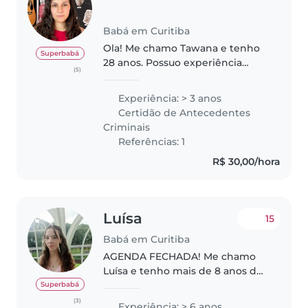
Babá em Curitiba
Ola! Me chamo Tawana e tenho
Superbabá
28 anos. Possuo experiência
(5)
cuidando de crianças a partir de
9 meses de idade , tenho curso
Experiência: > 3 anos
de noções básicas de primeiros
Certidão de Antecedentes
socorros e formação em babá...
Criminais
Referências: 1
R$ 30,00/hora
Luísa
15
Babá em Curitiba
AGENDA FECHADA! Me chamo
Luísa e tenho mais de 8 anos de
experiência cuidando de
Superbabá
crianças. Comecei ainda nova,
(3)
Experiência: > 6 anos