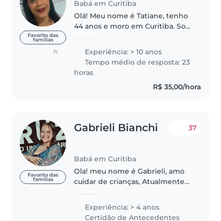
Babá em Curitiba
Olá! Meu nome é Tatiane, tenho
44 anos e moro em Curitiba. Sou
mãe de 3 filhos (27,24 e 15 anos) e
Favorito das
famílias
avó de duas meninas, de 6 e 2
Experiência: > 10 anos
(1)
anos. Minha experiência com
Tempo médio de resposta: 23
crianças vai muito além..
horas
R$ 35,00/hora
Gabrieli Bianchi
37
Babá em Curitiba
Ola! meu nome é Gabrieli, amo
Favorito das
famílias
cuidar de crianças, Atualmente
estou cursando faculdade de
enfermagem para seguir carreira
Experiência: > 4 anos
na pediatria. Desde sempre amei
Certidão de Antecedentes