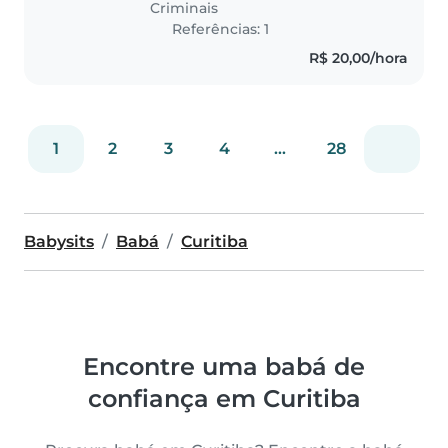
Criminais
ajudá-las a se divertirem..
Referências: 1
R$ 20,00/hora
1
2
3
4
...
28
Babysits
Babá
Curitiba
Encontre uma babá de
confiança em Curitiba