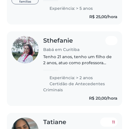
famílias
continua e ótimas referê vínculo
Experiência: > 5 anos
estável , com salário compatível.
R$ 25,00/hora
Sthefanie
Babá em Curitiba
Tenho 21 anos, tenho um filho de
2 anos, atuo como professora
particular de reforço para
crianças de todas as idades,
Experiência: > 2 anos
tenho curso técnico de
Certidão de Antecedentes
enfermagem, treinamento em
Criminais
cuidados e emergências,..
R$ 20,00/hora
Tatiane
11