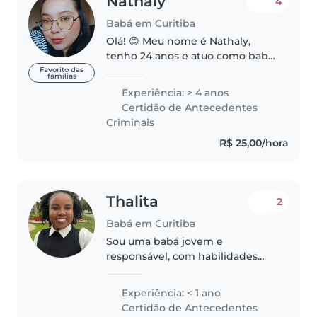
Nathaly
4
Babá em Curitiba
Olá! 😊 Meu nome é Nathaly,
tenho 24 anos e atuo como babá
com dedicação,
Favorito das
famílias
responsabilidade e muito
Experiência: > 4 anos
carinho. Sou estudante de
Certidão de Antecedentes
Pedagogia, com foco em
Criminais
Educação Infantil e Anos Iniciais,..
R$ 25,00/hora
Thalita
2
Babá em Curitiba
Sou uma babá jovem e
responsável, com habilidades
em leitura, idiomas, música e
jogos. Embora não tenha
Experiência: < 1 ano
experiência anterior, estou
Certidão de Antecedentes
animada em cuidar de crianças e