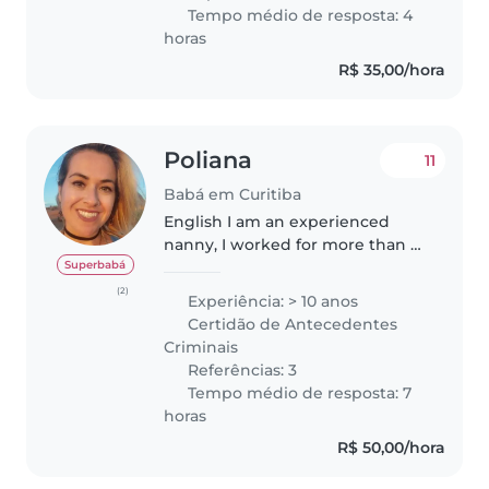
atividades físicas e brincadeiras
Tempo médio de resposta: 4
dinâmicas e inovadoras...
horas
R$ 35,00/hora
Poliana
11
Babá em Curitiba
English I am an experienced
nanny, I worked for more than 6
years in United States taking
Superbabá
care of kids from newborn to 11
(2)
Experiência: > 10 anos
years old. Currently I am an
Certidão de Antecedentes
English Teacher for
Criminais
preschoolers..
Referências: 3
Tempo médio de resposta: 7
horas
R$ 50,00/hora