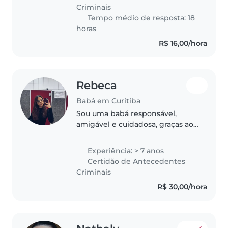
crianças, atualmente faço
Criminais
estágio..
Tempo médio de resposta: 18
horas
R$ 16,00/hora
Rebeca
Babá em Curitiba
Sou uma babá responsável,
amigável e cuidadosa, graças aos
meus irmãos mais novos (de 15 e
10 anos de idade) e minha
Experiência: > 7 anos
formação atual (professora de
Certidão de Antecedentes
história) tenho contato direto
Criminais
com..
R$ 30,00/hora