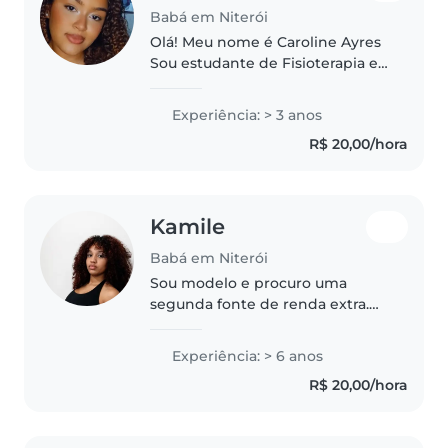
Babá em Niterói
Olá! Meu nome é Caroline Ayres
Sou estudante de Fisioterapia e
massoterapeuta qualificada, o
que me traz uma bagagem
Experiência: > 3 anos
sólida em anatomia, bem-estar,
R$ 20,00/hora
primeiros socorros e cuidados
humanizados..
Kamile
Babá em Niterói
Sou modelo e procuro uma
segunda fonte de renda extra.
Trabalho com crianças desde os
16 anos e cuido do meu irmão
Experiência: > 6 anos
mais novo (que é autista). aceito
R$ 20,00/hora
trabalhar na casa da família. (..