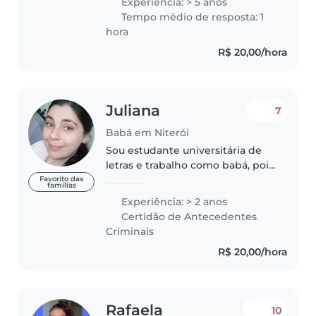
Experiência: > 5 anos
disponibilidade! Caso tenha
Tempo médio de resposta: 1
interesse entre em contato para..
hora
R$ 20,00/hora
Juliana
7
Babá em Niterói
Sou estudante universitária de
letras e trabalho como babá, pois
adoro estar com as crianças e
Favorito das
famílias
desejo seguir a docência. Além
Experiência: > 2 anos
de cuidar, inventar brincadeiras
Certidão de Antecedentes
e entreter crianças de..
Criminais
R$ 20,00/hora
Rafaela
10