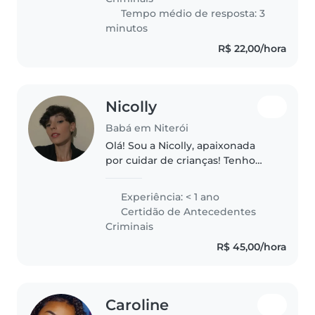
bilíngue,..
Tempo médio de resposta: 3
minutos
R$ 22,00/hora
Nicolly
Babá em Niterói
Olá! Sou a Nicolly, apaixonada
por cuidar de crianças! Tenho
experiência com pequenos de
todas as idades e adoro ver eles
Experiência: < 1 ano
crescerem. Sou formada como
Certidão de Antecedentes
professora pelo Curso Normal –..
Criminais
R$ 45,00/hora
Caroline