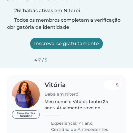
261 babás ativas em Niterói
Todos os membros completam a verificação
obrigatória de identidade
Inscreva-se gratuitamente
4,7 / 5
Vitória
5
Babá em Niterói
Meu nome é Vitória, tenho 24
anos. Atualmente sirvo no
ministério infantil da Igreja
Favorito das
famílias
Batista Atitude Niterói, na qual
Experiência: < 1 ano
sou membro. Atuo no louvor,
Certidão de Antecedentes
cantando para as crianças