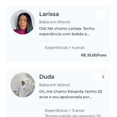
Larissa
Babá em Niterói
Olá! Me chamo Larissa. Tenho
experiência com bebês e
crianças, sou certificada por
agência e ofereço um cuidado
Experiência: > 4 anos
responsável, paciente e
R$ 35,00/hora
carinhoso. Auxilio na higiene,
alimentação,..
Duda
5
Babá em Niterói
Oii, me chamo Eduarda, tenho 20
anos e sou apaixonada por
crianças! Tenho experiência
cuidando de bebês e crianças de
Experiência: > 3 anos
diferentes idades, tanto dentro
Tempo médio de resposta: 23