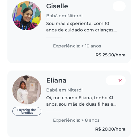
Giselle
Babá em Niterói
Sou mãe experiente, com 10
anos de cuidado com crianças.
Tenho certificação em primeiros
socorros e adoro ajudar com
Experiência: > 10 anos
tarefas escolares. Estou
R$ 25,00/hora
disponível somente na parte da
noite ,..
Eliana
14
Babá em Niterói
Oi, me chamo Eliana, tenho 41
anos, sou mãe de duas filhas e
tenho ampla experiência como
Favorito das
famílias
babá! Já cuidei de crianças de
Experiência: > 8 anos
várias idades e com
R$ 20,00/hora
necessidades diferentes ao
decorrer dos..