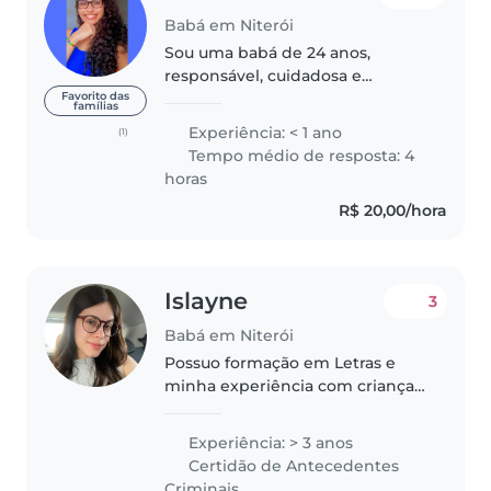
Babá em Niterói
Sou uma babá de 24 anos,
responsável, cuidadosa e
paciente. Embora não tenha
Favorito das
famílias
experiência formal, tenho ampla
Experiência: < 1 ano
(1)
vivência cuidando de crianças de
Tempo médio de resposta: 4
diferentes idades, desde bebês
horas
até adolescentes...
R$ 20,00/hora
Islayne
3
Babá em Niterói
Possuo formação em Letras e
minha experiência com crianças
começou no ambiente escolar,
onde realizei estágios e trabalhei
Experiência: > 3 anos
com diferentes idades. Em
Certidão de Antecedentes
seguida, atuei em uma escola
Criminais