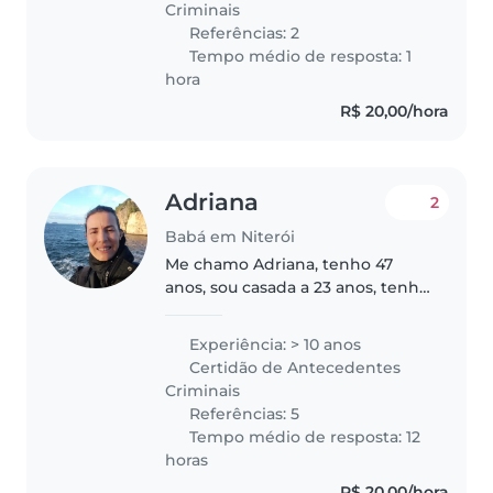
Criminais
durante..
Referências: 2
Tempo médio de resposta: 1
hora
R$ 20,00/hora
Adriana
2
Babá em Niterói
Me chamo Adriana, tenho 47
anos, sou casada a 23 anos, tenho
um filho de 21 anos que já
trabalha, moro no Barreto, sou
Experiência: > 10 anos
uma pessoa muito ativa, amiga,
Certidão de Antecedentes
prestativa, discreta, sou cristã,..
Criminais
Referências: 5
Tempo médio de resposta: 12
horas
R$ 20,00/hora