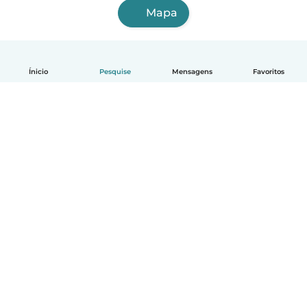
Mapa
Ínicio
Pesquise
Mensagens
Favoritos
Português
Como funciona
Ajuda
Termos e Privacidade
Preços
Informações sobre a empresa
Babysits para Empresas
Normas comunitárias