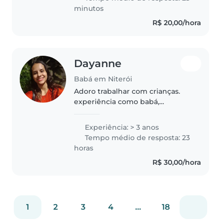
do meu ciclo familiar quanto de..
minutos
R$ 20,00/hora
Dayanne
Babá em Niterói
Adoro trabalhar com crianças.
experiência como babá,
principalmente com bebês e
crianças pequenas. Também
Experiência: > 3 anos
tenho experiência com crianças
Tempo médio de resposta: 23
com necessidades especiais,
horas
particularmente,...
R$ 30,00/hora
1
2
3
4
...
18