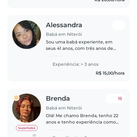
Alessandra
Babá em Niterói
Sou uma babá experiente, em
seus 41 anos, com três anos de
experiência cuidando de
adolescentes e crianças em
Experiência: > 3 anos
idade escolar. Tenho um
R$ 15,00/hora
histórico de trabalho com
crianças no espectro..
Brenda
15
Babá em Niterói
Olá! Me chamo Brenda, tenho 22
anos e tenho experiência como
babá. Eu amo as crianças e tenho
Superbabá
todo cuidado do mundo. Tenho
(2)