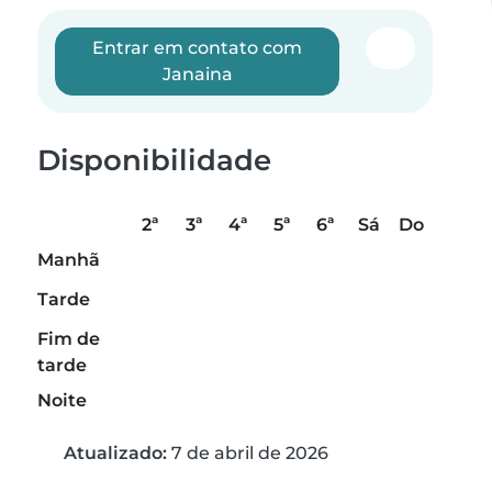
Entrar em contato com
Janaina
Disponibilidade
2ª
3ª
4ª
5ª
6ª
Sá
Do
Manhã
Tarde
Fim de
tarde
Noite
Atualizado:
7 de abril de 2026