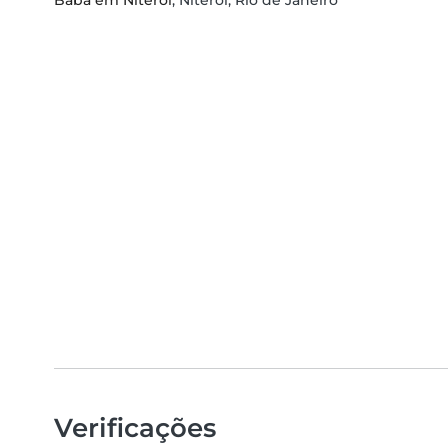
Babá em Niterói
, Niterói, Rio de Janeiro
Verificações