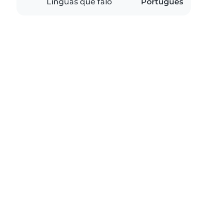
Línguas que falo
Português