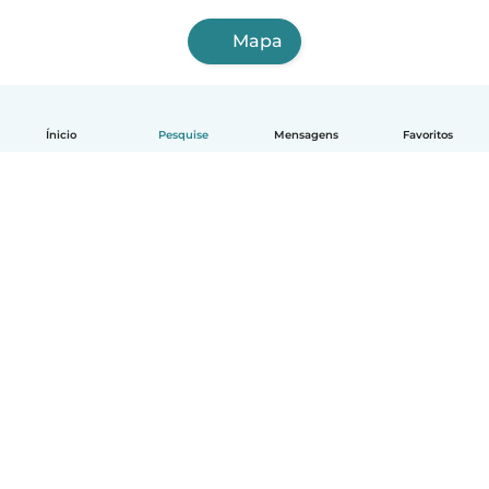
Mapa
Ínicio
Pesquise
Mensagens
Favoritos
Português
Como funciona
Ajuda
Termos e Privacidade
Preços
Informações sobre a empresa
Babysits para Empresas
Normas comunitárias