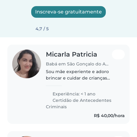
Inscreva-se gratuitamente
4,7 / 5
Micarla Patricia
Babá em São Gonçalo do Amarante (Rio Grande do Norte)
Sou mãe experiente e adoro
brincar e cuidar de crianças
pequenas. Gosto de desenhar,
ler e inventar brincadeiras
Experiência: < 1 ano
criativas. Estou acostumada a
Certidão de Antecedentes
ajudar com tarefas escolares e
Criminais
receitas..
R$ 40,00/hora