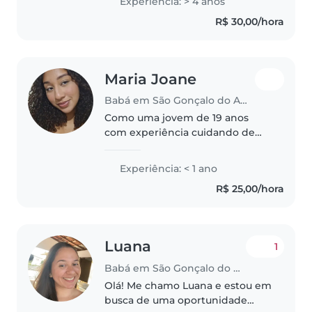
Experiência: > 4 anos
responsabilidade, paciência e
R$ 30,00/hora
dedicação. Tenho facilidade para
cuidar..
Maria Joane
Babá em São Gonçalo do Amarante (Rio Grande do Norte)
Como uma jovem de 19 anos
com experiência cuidando de
crianças de todas as idades,
desde bebês até crianças em
Experiência: < 1 ano
idade escolar, acredito que seria
R$ 25,00/hora
a babá ideal para sua família.
Além..
Luana
1
Babá em São Gonçalo do Amarante (Rio Grande do Norte)
Olá! Me chamo Luana e estou em
busca de uma oportunidade