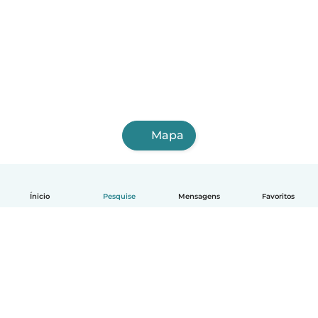
Mapa
Ínicio
Pesquise
Mensagens
Favoritos
Português
Como funciona
Ajuda
Termos e Privacidade