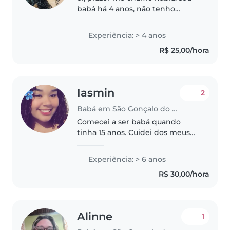
babá há 4 anos, não tenho
carteira comprovada, mas
pretendo. amo crianças e me
Experiência: > 4 anos
divirto muito com elas.
R$ 25,00/hora
Iasmin
2
Babá em São Gonçalo do Amarante (Rio Grande do Norte)
Comecei a ser babá quando
tinha 15 anos. Cuidei dos meus
primos, dos irmãos dos meus
amigos e dos filhos dos meus
Experiência: > 6 anos
vizinhos. Gostaria de ser babá
R$ 30,00/hora
novamente, porque gosto de
trabalhar..
Alinne
1