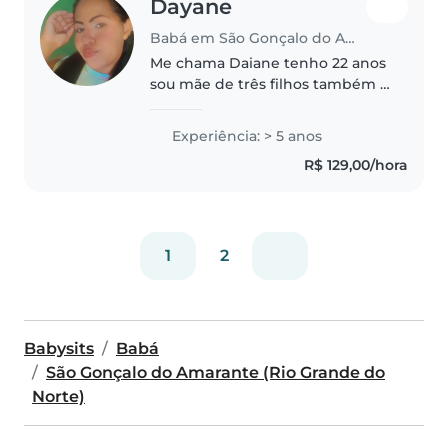
Dayane
Babá em São Gonçalo do Amarante (Rio Grande do Norte)
Me chama Daiane tenho 22 anos
sou mãe de três filhos também é
um prazer trabalhar como babá
cuidando de criança
Experiência: > 5 anos
R$ 129,00/hora
1
2
Babysits
Babá
São Gonçalo do Amarante (Rio Grande do
Norte)