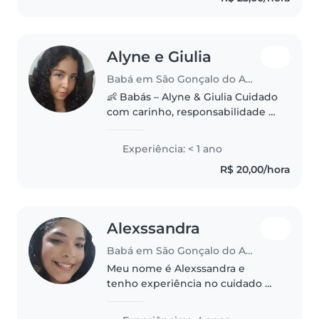
experiência com..
Alyne e Giulia
Babá em São Gonçalo do Amarante (Rio Grande do Norte)
👶 Babás – Alyne & Giulia Cuidado
com carinho, responsabilidade e
dedicação! 💛 ✨ Atendimento
em dupla pelo valor de uma
Experiência: < 1 ano
babá! Enquanto uma acompanha
R$ 20,00/hora
a criança, a outra pode preparar..
Alexssandra
Babá em São Gonçalo do Amarante (Rio Grande do Norte)
Meu nome é Alexssandra e
tenho experiência no cuidado de
crianças da minha família, o que
me permitiu desenvolver