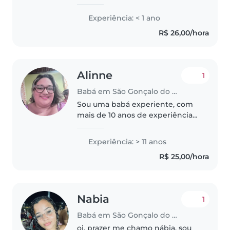
como babá aos finais de semana.
Mesmo sem experiência formal,
Experiência: < 1 ano
sou uma pessoa responsável,
R$ 26,00/hora
cuidadosa e tenho facilidade
em..
Alinne
1
Babá em São Gonçalo do Amarante (Rio Grande do Norte)
Sou uma babá experiente, com
mais de 10 anos de experiência
cuidando de crianças de todas as
idades. Tenho formação em
Experiência: > 11 anos
Recursos Humanos e sou
R$ 25,00/hora
especializada em cuidar de
crianças com..
Nabia
1
Babá em São Gonçalo do Amarante (Rio Grande do Norte)
oi, prazer me chamo nábia. sou