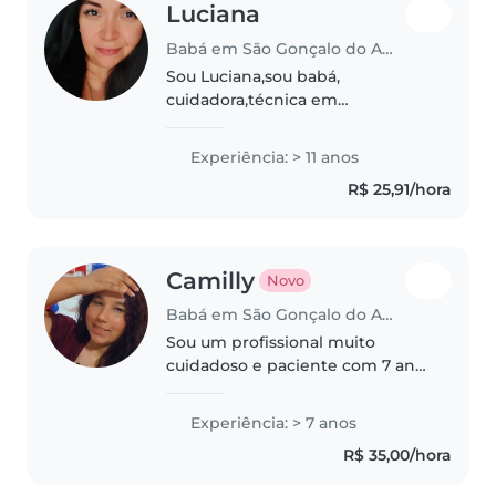
Luciana
Babá em São Gonçalo do Amarante (Rio Grande do Norte)
Sou Luciana,sou babá,
cuidadora,técnica em
Enfermagem, socorrista em aph.
Sou mãe de duas meninas de 11 e
Experiência: > 11 anos
14 anos. Casada e serva do Deus
R$ 25,91/hora
vivo.
Camilly
Novo
Babá em São Gonçalo do Amarante (Rio Grande do Norte)
Sou um profissional muito
cuidadoso e paciente com 7 anos
de experiência em diferentes
faixas etárias. Adoro leitura,
Experiência: > 7 anos
música e jogos, além de me
R$ 35,00/hora
adaptar bem a pet sitter ou
ajudante..