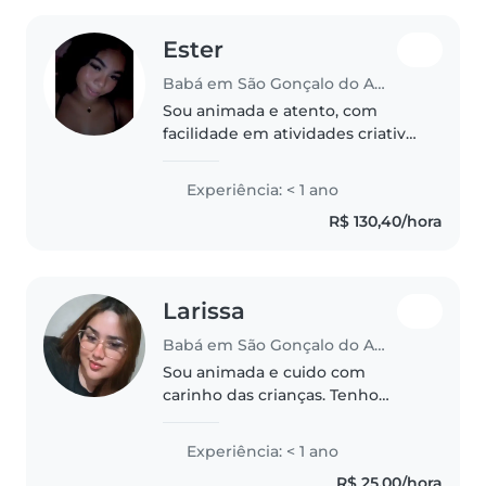
Ester
Babá em São Gonçalo do Amarante (Rio Grande do Norte)
Sou animada e atento, com
facilidade em atividades criativas
e brincadeiras educativas, ideal
para cuidar de crianças
Experiência: < 1 ano
pequenas e fazer tarefas leves.
R$ 130,40/hora
Larissa
Babá em São Gonçalo do Amarante (Rio Grande do Norte)
Sou animada e cuido com
carinho das crianças. Tenho
habilidades em leitura e música,
além de gostar de animais,
Experiência: < 1 ano
cozinhar e ajudar nas tarefas
R$ 25,00/hora
escolares. Busco ganhar