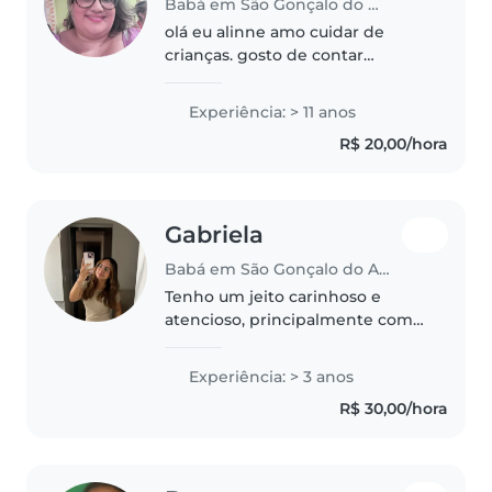
Babá em São Gonçalo do Amarante (Rio Grande do Norte)
olá eu alinne amo cuidar de
crianças. gosto de contar
histórias de brincadeiras.
Experiência: > 11 anos
R$ 20,00/hora
Gabriela
Babá em São Gonçalo do Amarante (Rio Grande do Norte)
Tenho um jeito carinhoso e
atencioso, principalmente com
crianças, sempre prezando pelo
bem-estar, segurança e conforto
Experiência: > 3 anos
delas. Também sou proativa,
R$ 30,00/hora
aprendo rápido e procuro
sempre..