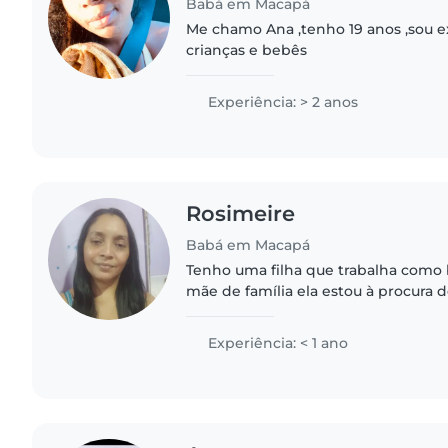
Babá em Macapá
Me chamo Ana ,tenho 19 anos ,sou 
crianças e bebês
Experiência: > 2 anos
Rosimeire
Babá em Macapá
Tenho uma filha que trabalha como 
mãe de família ela estou à procura 
como babá. Ela tem experiência co
idade pré-escolar..
Experiência: < 1 ano