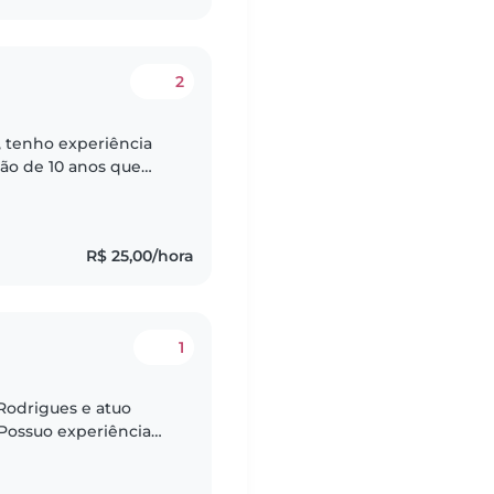
2
l, tenho experiência
ão de 10 anos que
ção do meu afilhado
R$ 25,00/hora
1
Rodrigues e atuo
 Possuo experiência
 ano de idade, sendo