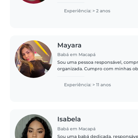
criança,estudo "terapia ocupacional" 
clínicas de terapia,tem experiência..
Experiência: > 2 anos
Mayara
Babá em Macapá
Sou uma pessoa responsável, comp
organizada. Cumpro com minhas o
dedicação e seriedade, sempre bus
em tudo que me proponho. Tenho fac
Experiência: > 11 anos
Isabela
Babá em Macapá
Sou uma babá dedicada, responsável