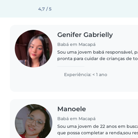
4,7 / 5
Genifer Gabrielly
Babá em Macapá
Sou uma jovem babá responsável, pa
pronta para cuidar de crianças de to
estudando na faculdade e adoro ati
desenho, leitura..
Experiência: < 1 ano
Manoele
Babá em Macapá
Sou uma jovem de 22 anos em bus
que possa completar a renda,sou r