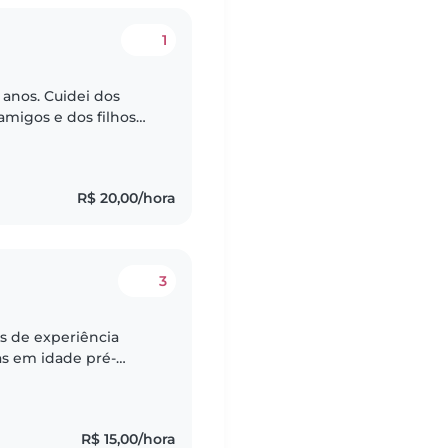
1
 anos. Cuidei dos
migos e dos filhos
stou me preparando
R$ 20,00/hora
3
s de experiência
as em idade pré-
cuidadosa e
 em..
R$ 15,00/hora