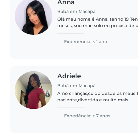
Anna
Babá em Macapá
Olá meu nome é Anna, tenho 19 Ten
meses, sou mãe solo eu preciso de u
de babá pq não consegui concluir 
experiência, eu amo cuidar..
Experiência: < 1 ano
Adriele
Babá em Macapá
Amo crianças,cuido desde os meus 1
paciente,divertida e muito mais
Experiência: > 7 anos