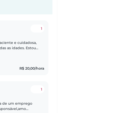
1
ciente e cuidadosa,
das as idades. Estou
vidades criativas como
R$ 20,00/hora
1
ca de um emprego
esponsável,amo