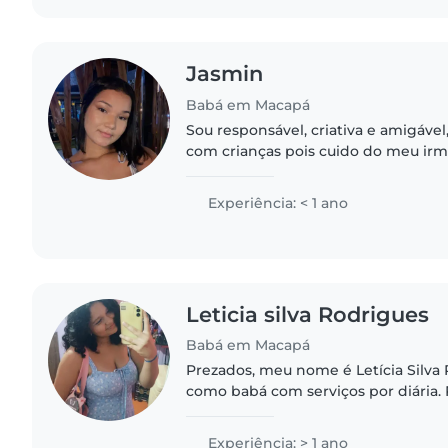
Jasmin
Babá em Macapá
Sou responsável, criativa e amigáve
com crianças pois cuido do meu irm
tem TDAH e Autismo e ajudo na cria
de 3 meses, sou carinhosa..
Experiência: < 1 ano
Leticia silva Rodrigues
Babá em Macapá
Prezados, meu nome é Letícia Silva 
como babá com serviços por diária.
no cuidado de crianças a partir de 1
responsável pela..
Experiência: > 1 ano