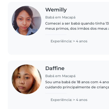
Wemilly
Babá em Macapá
Comecei a ser babá quando tinha 13
meus primos, dos irmãos dos meus a
dos meus vizinhos. No momento, e
para ingressar na faculdade...
Experiência: > 4 anos
Daffine
Babá em Macapá
Sou uma babá de 18 anos com 4 ano
cuidando principalmente de crianç
escolar. Sou uma pessoa amigável, 
responsável. Possuo conhecimentos
Experiência: > 4 anos