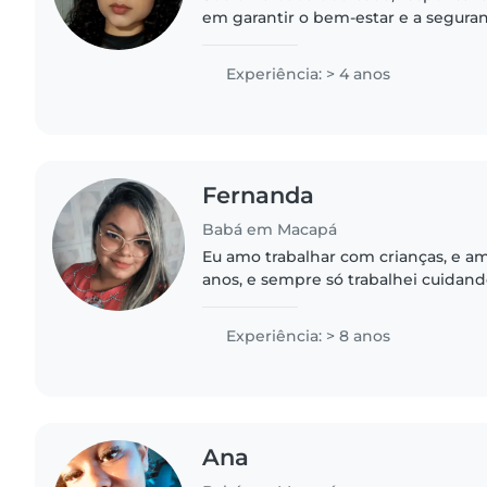
em garantir o bem-estar e a seguran
Minha prioridade é criar um ambien
educativo para o desenvolvimento..
Experiência: > 4 anos
Fernanda
Babá em Macapá
Eu amo trabalhar com crianças, e am
anos, e sempre só trabalhei cuidand
principalmente bebês, sou muito pa
brinco e me dedico sempre..
Experiência: > 8 anos
Ana