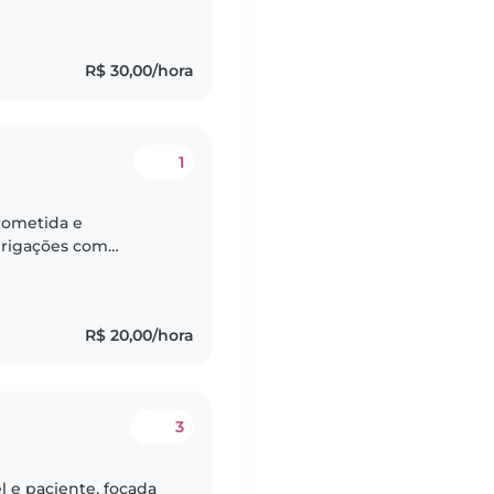
já fiz estágio em
R$ 30,00/hora
1
rometida e
brigações com
cando fazer o melhor
ilidade..
R$ 20,00/hora
3
 e paciente, focada