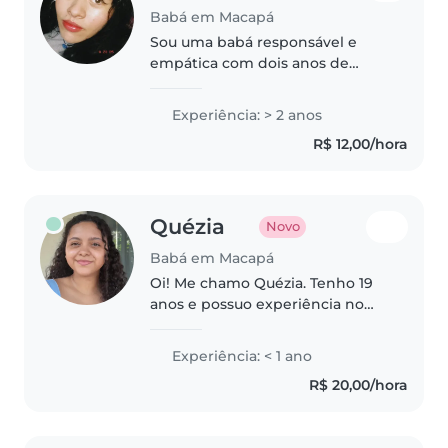
Babá em Macapá
Sou uma babá responsável e
empática com dois anos de
experiência cuidando de
crianças de todas as idades,
Experiência: > 2 anos
incluindo crianças com autismo.
R$ 12,00/hora
Adoro brincar e ajudar com
tarefas escolares...
Quézia
Novo
Babá em Macapá
Oi! Me chamo Quézia. Tenho 19
anos e possuo experiência no
cuidado com crianças. Já
trabalhei como babá, e sou uma
Experiência: < 1 ano
pessoa paciente e atenta. Amo
R$ 20,00/hora
crianças, e entendo a
responsabilidade..