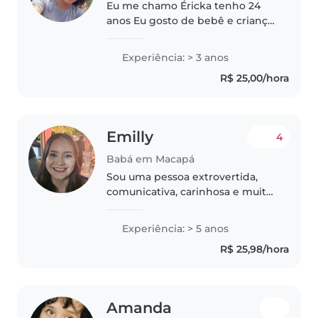
Eu me chamo Éricka tenho 24
anos Eu gosto de bebê e criança
de 1 a 3 anos , tenho muita
paciência com criança e eu sou
Experiência: > 3 anos
formada por isso tenho 3 anos
R$ 25,00/hora
de experiência.
Emilly
4
Babá em Macapá
Sou uma pessoa extrovertida,
comunicativa, carinhosa e muito
paciente com crianças. Tenho
facilidade em criar vínculo, gosto
Experiência: > 5 anos
de brincar, cantar, conversar e
R$ 25,98/hora
participar ativamente da..
Amanda