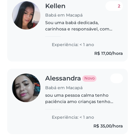
Kellen
2
Babá em Macapá
Sou uma babá dedicada,
carinhosa e responsável, com
experiência no cuidado de
crianças de diferentes idades. Já
Experiência: < 1 ano
cuidei de uma criança de 2 anos
R$ 17,00/hora
autista e de outra de 8 anos, o
que..
Alessandra
Novo
Babá em Macapá
sou uma pessoa calma tenho
paciência amo crianças tenho
uma filha de 2 anos sou casada
Experiência: < 1 ano
R$ 35,00/hora