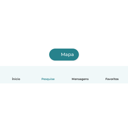
Mapa
Ínicio
Pesquise
Mensagens
Favoritos
Português
Como funciona
Ajuda
Termos e Privacidade