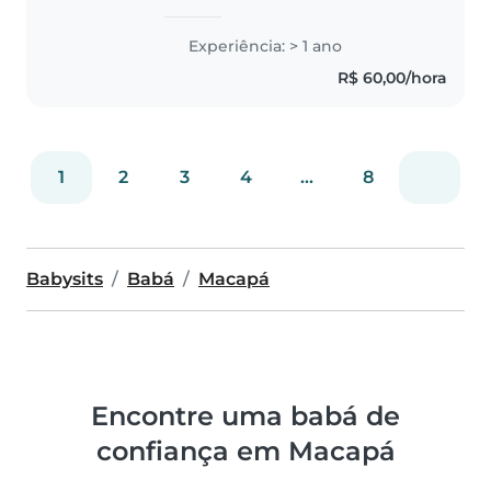
carteira assinada. Atualmente
trabalho como babá folguista,
Experiência: > 1 ano
atendendo aos finais de semana
R$ 60,00/hora
e feriados. Sou uma pessoa
responsável,..
1
2
3
4
...
8
Babysits
Babá
Macapá
Encontre uma babá de
confiança em Macapá