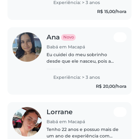
Experiência: > 3 anos
proativa no dia a dia. Prezo
R$ 15,00/hora
sempre pelo bem-estar, pela
segurança..
Ana
Novo
Babá em Macapá
Eu cuidei do meu sobrinho
desde que ele nasceu, pois a
mãe não teve tempo para cuidar
dele. Meu primo tem alergia à
Experiência: > 3 anos
proteína do leite, por isso sei os
R$ 20,00/hora
cuidados que devo tomar em
relação..
Lorrane
Babá em Macapá
Tenho 22 anos e possuo mais de
um ano de experiência com