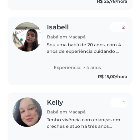
R$ 25,78/hora
em desenho, leitura, artesanato e
jogos, além de..
Isabell
2
Babá em Macapá
Sou uma babá de 20 anos, com 4
anos de experiência cuidando de
bebês e crianças pequenas. Sou
responsável, paciente e
Experiência: > 4 anos
divertida, e posso ajudar com
R$ 15,00/hora
uma variedade de atividades,
como..
Kelly
1
Babá em Macapá
Tenho vivência com crianças em
creches e atuo há três anos
como babá. Sou cuidadosa,
atenciosa e responsável, além de