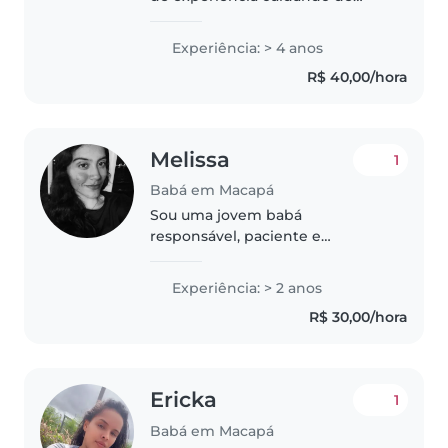
crianças de todas as idades,
incluindo crianças com
Experiência: > 4 anos
necessidades especiais como
R$ 40,00/hora
TDAH, autismo e diabetes. Tenho
paciência,..
Melissa
1
Babá em Macapá
Sou uma jovem babá
responsável, paciente e
divertida, com 2 anos de
experiência cuidando de
Experiência: > 2 anos
crianças de todas as idades.
R$ 30,00/hora
Adoro atividades criativas como
desenho, leitura e jogos. Sou..
Ericka
1
Babá em Macapá