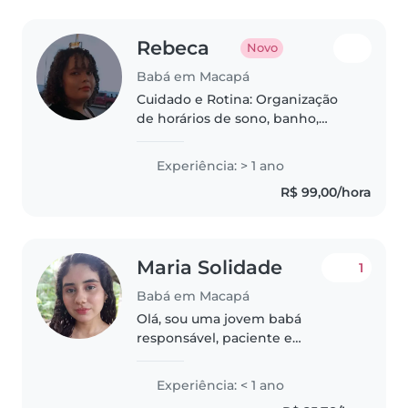
Rebeca
Novo
Babá em Macapá
Cuidado e Rotina: Organização
de horários de sono, banho,
alimentação e higiene diária.
Estimulação e Aprendizado:
Experiência: > 1 ano
Aplicação de jogos educativos,
R$ 99,00/hora
leitura, atividades artísticas e
brincadeiras..
Maria Solidade
1
Babá em Macapá
Olá, sou uma jovem babá
responsável, paciente e
amigável, pronta para cuidar das
crianças com carinho e
Experiência: < 1 ano
dedicação. Tenho habilidades