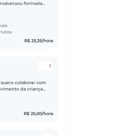
onsável,sou formada
ção infantil,curso
nais
nutos
R$ 25,35/hora
1
e quero colaborar com
lvimento da criança
lexivel. trabalho com
R$ 25,00/hora