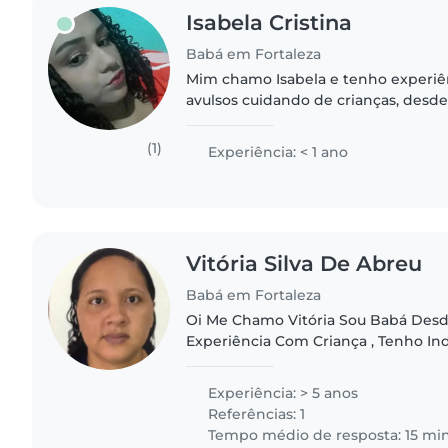
Isabela Cristina
Babá em Fortaleza
Mim chamo Isabela e tenho experiê
avulsos cuidando de crianças, desde 2023.
pessoa responsável, paciente, carin
Tenho facilidade para lidar..
(1)
Experiência: < 1 ano
Vitória Silva De Abreu
Babá em Fortaleza
Oi Me Chamo Vitória Sou Babá Des
Experiência Com Criança , Tenho Indi
De Carteira Assinada , Faço Diária 
!! Faço Faxina Também..
Experiência: > 5 anos
Referências: 1
Tempo médio de resposta: 15 mi