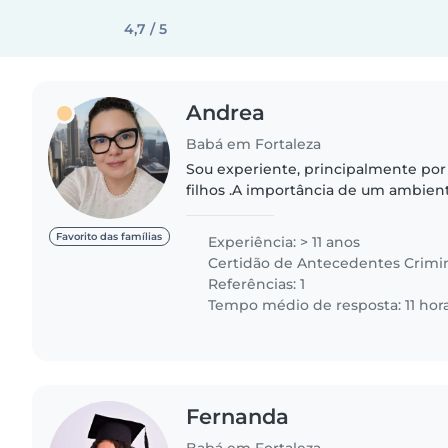
4,7 / 5
Andrea
Babá em Fortaleza
Sou experiente, principalmente por 
filhos .A importância de um ambien
eu acredito de grande importâ ativi
desenho, leitura..
Favorito das famílias
Experiência: > 11 anos
Certidão de Antecedentes Crimi
Referências: 1
Tempo médio de resposta: 11 hor
Fernanda
Babá em Fortaleza