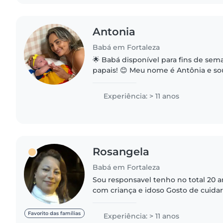
Antonia
Babá em Fortaleza
🌟 Babá disponível para fins de semana 🌟 Olá, 
papais! 😊 Meu nome é Antônia e s
experiência comprovada, trabalhan
segunda a sexta. 📅 Disponibilidade:
Experiência: > 11 anos
Rosangela
Babá em Fortaleza
Sou responsavel tenho no total 20 
com criança e idoso Gosto de cuidar
dedicada sou honesta seu filho estar
meus cuidados tenho..
Favorito das famílias
Experiência: > 11 anos