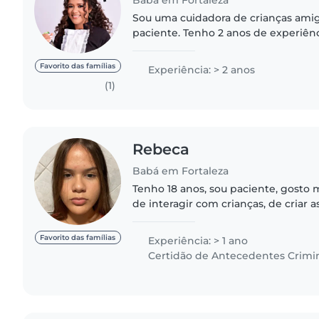
Sou uma cuidadora de crianças amig
paciente. Tenho 2 anos de experiên
bebês, crianças pequenas, pré-escol
disso, tenho habilidades..
Favorito das famílias
Experiência: > 2 anos
(1)
Rebeca
Babá em Fortaleza
Tenho 18 anos, sou paciente, gosto 
de interagir com crianças, de criar
tenho um bom humor e amo cozinha
comidas naturais), mas..
Favorito das famílias
Experiência: > 1 ano
Certidão de Antecedentes Crimi