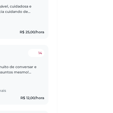
ável, cuidadosa e
cia cuidando de
ares e escolares. Além
R$ 25,00/hora
14
muito de conversar e
 assuntos mesmo!
r (principalmente
nais
R$ 12,00/hora