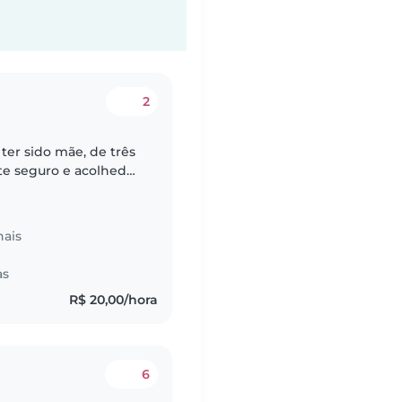
2
ter sido mãe, de três
te seguro e acolhedor
dades criativas como
nais
as
R$ 20,00/hora
6