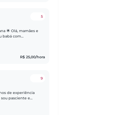
5
mamães e
ou babá com
do atualmente de
..
R$ 25,00/hora
9
anos de experiência
 sou pasciente e
á seguro e feliz com