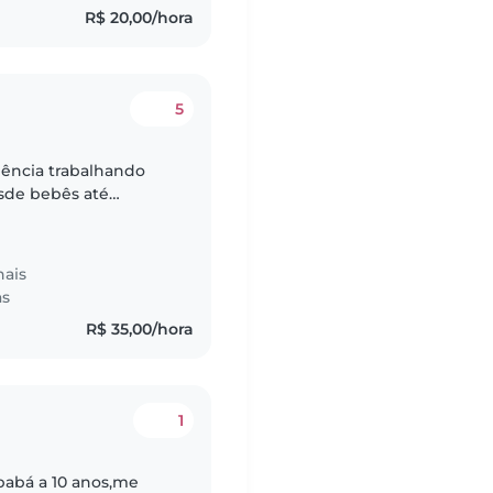
R$ 20,00/hora
5
ência trabalhando
esde bebês até
as de educação
..
nais
as
R$ 35,00/hora
1
babá a 10 anos,me