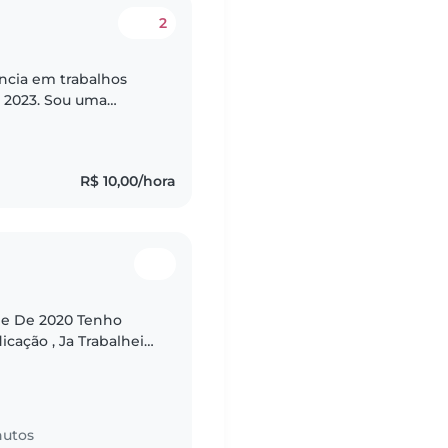
2
ncia em trabalhos
 Sou uma
hosa e dedicada.
R$ 10,00/hora
de De 2020 Tenho
cação , Ja Trabalhei
Também !! Amo Criança
nutos