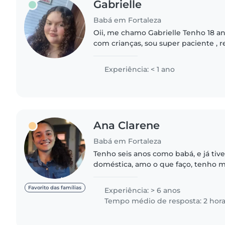
Gabrielle
Babá em Fortaleza
Oii, me chamo Gabrielle Tenho 18 a
com crianças, sou super paciente , 
verdade de crianças.
Experiência: < 1 ano
Ana Clarene
Babá em Fortaleza
Tenho seis anos como babá, e já tiv
doméstica, amo o que faço, tenho 
responsabilidades, me dedico , sou 
gosto muito de interagir e tenho pac
Favorito das famílias
Experiência: > 6 anos
Tempo médio de resposta: 2 hor