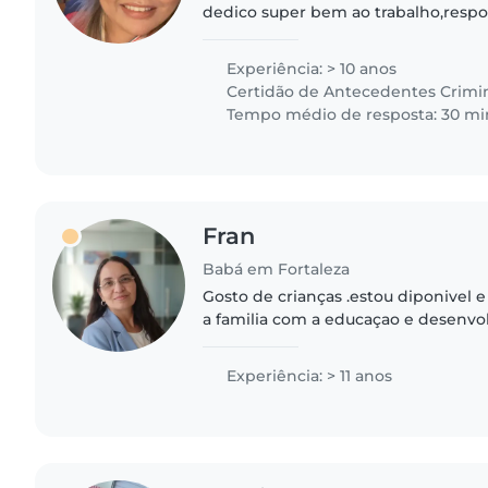
dedico super bem ao trabalho,resp
em pedagogia,tenho 8 anos de educa
técnico de enfermagem,adoro..
Experiência: > 10 anos
Certidão de Antecedentes Crimi
Tempo médio de resposta: 30 mi
Fran
Babá em Fortaleza
Gosto de crianças .estou diponivel 
a familia com a educaçao e desenvo
sou carinhosa e paciente.pontual e f
amor e gosto..
Experiência: > 11 anos