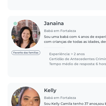
Janaina
Babá em Fortaleza
Sou uma babá com 4 anos de experi
com crianças de todas as idades, d
adolescentes. Já dei aulas em escol
infantil. Sou uma pessoa responsável,
Favorito das famílias
Experiência: > 2 anos
Certidão de Antecedentes Crimi
Tempo médio de resposta: 6 hor
Kelly
Babá em Fortaleza
Sou Kelly Camila tenho 37 anos,sou 