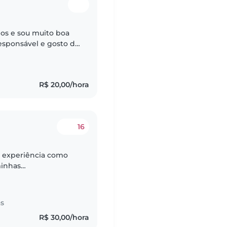
nos e sou muito boa
responsável e gosto de
R$ 20,00/hora
16
e experiência como
minhas
muito carinhosa,
iência,..
as
R$ 30,00/hora