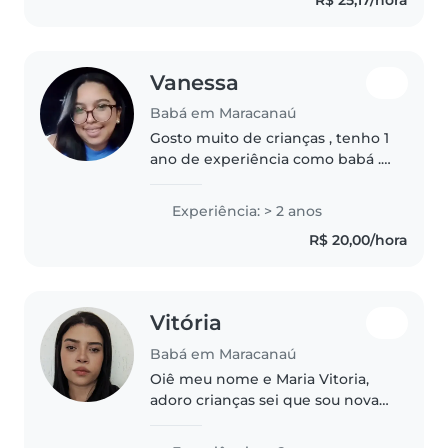
indo pra residência da pessoa..
Vanessa
Babá em Maracanaú
Gosto muito de crianças , tenho 1
ano de experiência como babá .
Você pode entrar em contato , se
tiver alguma dúvida sobre minha
Experiência: > 2 anos
experiência de trabalho com
R$ 20,00/hora
crianças . ( e minha
disponibilidade..
Vitória
Babá em Maracanaú
Oiê meu nome e Maria Vitoria,
adoro crianças sei que sou nova
mais a minha vida inteira cuidei
de crianças já dei reforço sou