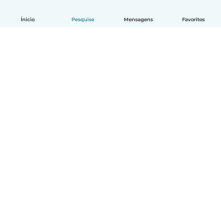
Ínicio
Pesquise
Mensagens
Favoritos
Português
Como funciona
Ajuda
Termos e Privacidade
Preços
Informações sobre a empresa
Babysits para Empresas
Normas comunitárias
© Babysits B.V.