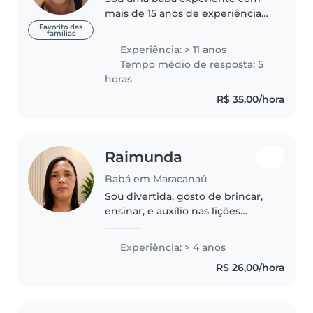
mais de 15 anos de experiência
cuidando de crianças de todas as
Favorito das
famílias
idades, incluindo bebês, crianças
Experiência: > 11 anos
pequenas, pré-escolares e
Tempo médio de resposta: 5
escolares. Sou uma pessoa
horas
responsável,..
R$ 35,00/hora
Raimunda
Babá em Maracanaú
Sou divertida, gosto de brincar,
ensinar, e auxílio nas lições
escolares.
Experiência: > 4 anos
R$ 26,00/hora