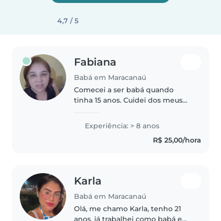
4,7 / 5
Fabiana
Babá em Maracanaú
Comecei a ser babá quando
tinha 15 anos. Cuidei dos meus
primos, dos irmãos dos meus
amigos e dos filhos dos meus
Experiência: > 8 anos
vizinhos. No momento, sou
R$ 25,00/hora
professora primária. No meu
tempo livre,..
Karla
Babá em Maracanaú
Olá, me chamo Karla, tenho 21
anos, já trabalhei como babá e