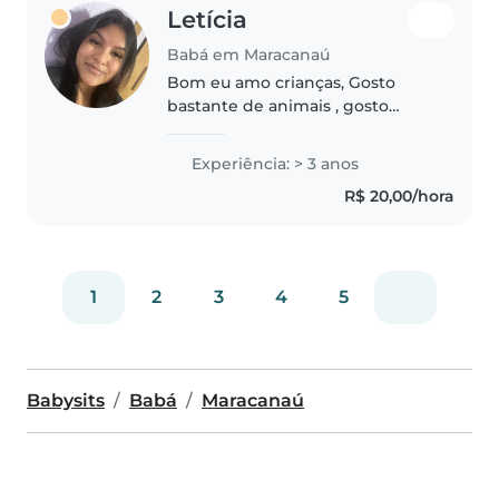
Letícia
Babá em Maracanaú
Bom eu amo crianças, Gosto
bastante de animais , gosto
bastante de interagir com as
crianças sou bastante divertida,
Experiência: > 3 anos
comecei a cuida do meu irmão
R$ 20,00/hora
com 13 anos já cuidei do meus
primos..
1
2
3
4
5
Babysits
Babá
Maracanaú