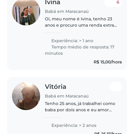
Ivina
6
Babá em Maracanaú
Oi, meu nome é Ivina, tenho 23
anos e procuro uma renda extra.
Tenho experiência cuidando de
crianças e sou muito atenciosa.
Experiência: > 1 ano
Sempre vou dá o meu melhor
Tempo médio de resposta: 17
para a criança e para os pais..
minutos
R$ 15,00/hora
Vitória
Babá em Maracanaú
Tenho 25 anos, já trabalhei como
baba por dois anos e eu amor
crianças tenho uma aproximação
que seja no tempo da criança,
Experiência: > 2 anos
tenho disponibilidade para estar
R$ 25,17/hora