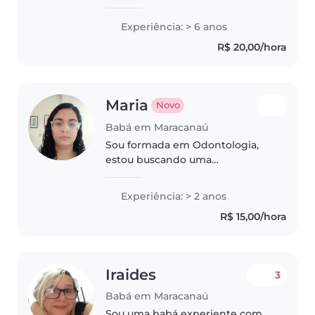
de uma menina de 8 anos, o que
me trouxe ainda mais
Experiência: > 6 anos
experiência, sensibilidade e
R$ 20,00/hora
compreensão sobre as
necessidades e..
Maria
Novo
Babá em Maracanaú
Sou formada em Odontologia,
estou buscando uma
oportunidade de trabalho aos
domingos. Amo crianças e
Experiência: > 2 anos
gostaria de trabalhar cuidando
R$ 15,00/hora
delas com carinho e
responsabilidade.
Iraides
3
Babá em Maracanaú
Sou uma babá experiente com