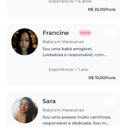
Experiência: > 6 anos
babá faço um pouco de tudo ,
R$ 25,00/hora
sou bem calma paciente e..
Francine
Novo
Babá em Maracanaú
Sou uma babá amigável,
cuidadosa e responsável, com
Ensino Médio completo. Tenho
experiência com bebês, crianças
Experiência: < 1 ano
pequenas, pré-escolares e
R$ 10,00/hora
crianças em idade escolar. Gosto
de ler,..
Sara
Babá em Maracanaú
Sou uma pessoa muito carinhosa,
responsável e dedicada. Sou mãe