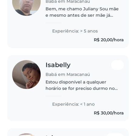
Babá em Maracanaú
Bem, me chamo Juliany Sou mãe
e mesmo antes de ser mãe já
amava cuidar dos filhos de
alguns vizinhos.
Experiência: > 5 anos
R$ 20,00/hora
Isabelly
Babá em Maracanaú
Estou disponível a qualquer
horário se for preciso durmo no
local se for preciso
Experiência: < 1 ano
R$ 30,00/hora