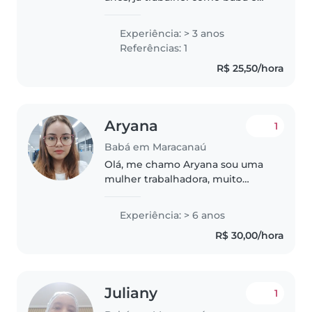
folguista, estou a procura de um
novo trabalho, amo crianças, e
Experiência: > 3 anos
tenho minhas referências.
Referências: 1
R$ 25,50/hora
Aryana
1
Babá em Maracanaú
Olá, me chamo Aryana sou uma
mulher trabalhadora, muito
dedicada, observadora e nem
cuidadosa, sou simpática,
Experiência: > 6 anos
paciência e sou apaixonada por
R$ 30,00/hora
crianças, meu sonho é ser mãe e
sou muito..
Juliany
1