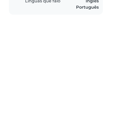
Línguas que falo
Inglês
Português