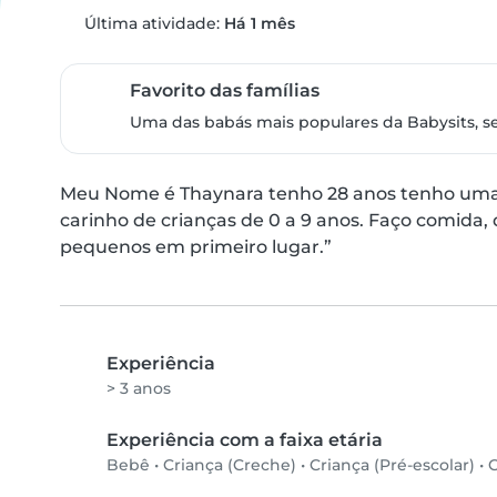
Última atividade:
Há 1 mês
Favorito das famílias
Uma das babás mais populares da Babysits, s
Meu Nome é Thaynara tenho 28 anos tenho uma f
carinho de crianças de 0 a 9 anos. Faço comida,
pequenos em primeiro lugar.”
Experiência
> 3 anos
Experiência com a faixa etária
Bebê
•
Criança (Creche)
•
Criança (Pré-escolar)
•
C