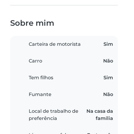
Sobre mim
Carteira de motorista
Sim
Carro
Não
Tem filhos
Sim
Fumante
Não
Local de trabalho de
Na casa da
preferência
família