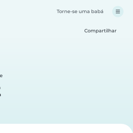
Torne-se uma babá
Compartilhar
e
a
a