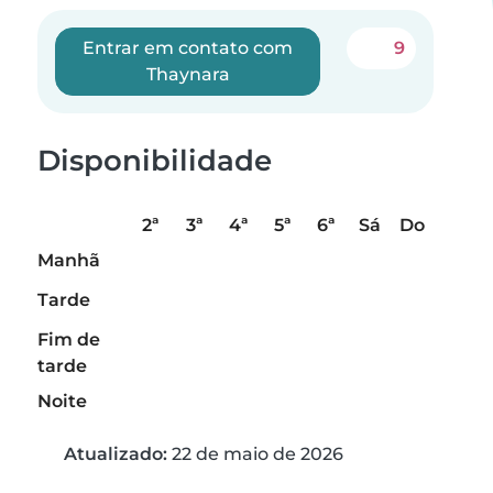
Entrar em contato com
9
Thaynara
Disponibilidade
2ª
3ª
4ª
5ª
6ª
Sá
Do
Manhã
Tarde
Fim de
tarde
Noite
Atualizado:
22 de maio de 2026