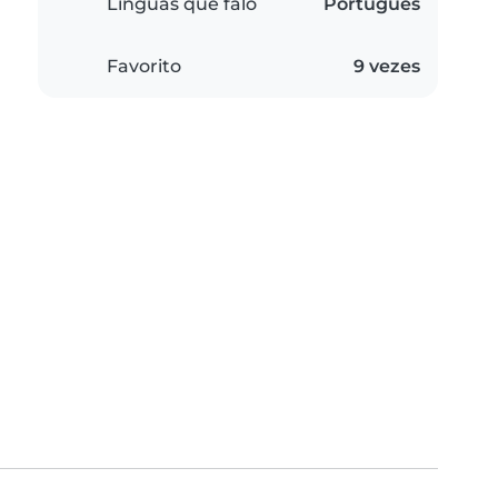
Línguas que falo
Português
Favorito
9 vezes