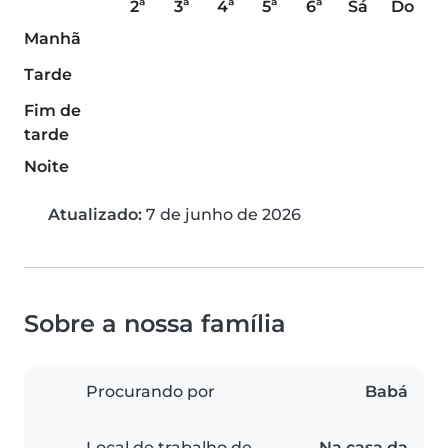
2ª
3ª
4ª
5ª
6ª
Sá
Do
Manhã
Tarde
Fim de
tarde
Noite
Atualizado:
7 de junho de 2026
Sobre a nossa família
Procurando por
Babá
Local de trabalho de
Na casa da