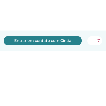
Entrar em contato com Cintia
7
Português
Como funciona
Ajuda
Termos e Privacidade