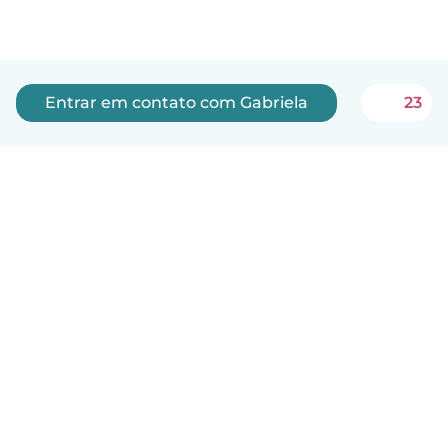
Entrar em contato com Gabriela
23
Português
Como funciona
Ajuda
Termos e Privacidade
Preços
Informações sobre a empresa