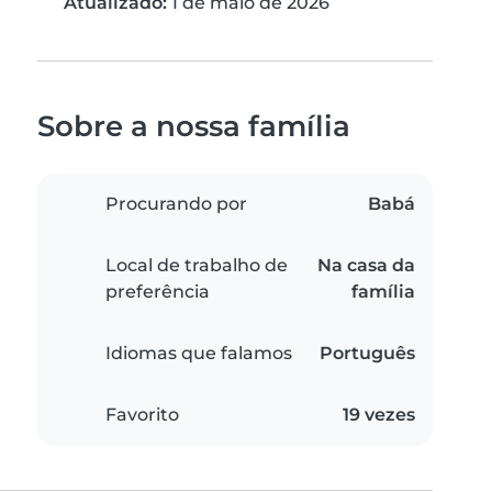
Atualizado:
1 de maio de 2026
Sobre a nossa família
Procurando por
Babá
Local de trabalho de
Na casa da
preferência
família
Idiomas que falamos
Português
Favorito
19 vezes