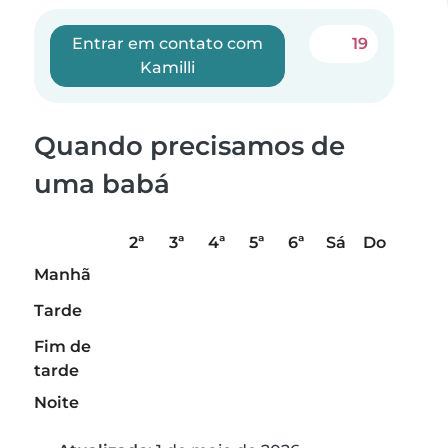
Entrar em contato com
19
Kamilli
Quando precisamos de
uma babá
2ª
3ª
4ª
5ª
6ª
Sá
Do
Manhã
Tarde
Fim de
tarde
Noite