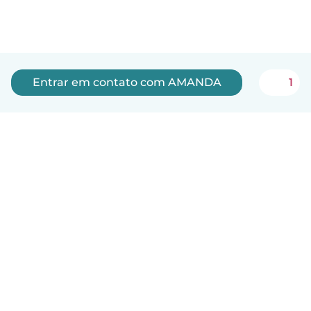
Entrar em contato com AMANDA
1
Português
Como funciona
Ajuda
Termos e Privacidade
Preços
Informações sobre a empresa