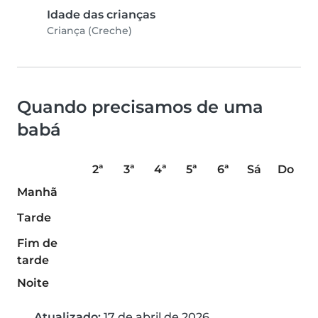
Idade das crianças
Criança (Creche)
Quando precisamos de uma
babá
2ª
3ª
4ª
5ª
6ª
Sá
Do
Manhã
Tarde
Fim de
tarde
Noite
Atualizado:
17 de abril de 2026