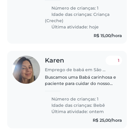
menina curiosa e criativa de 3
Número de crianças: 1
anos. Preferimos que a babá
Idade das crianças:
Criança
venha até nossa casa. Se você
(Creche)
tem experiência..
Última atividade: hoje
R$ 15,00/hora
Karen
1
Emprego de babá em São Paulo (São Paulo)
Buscamos uma Babá carinhosa e
paciente para cuidar do nosso
bebê de 1 ano e 9 meses.
Precisamos de alguém que
Número de crianças: 1
goste de cozinhar e ajude nas
Idade das crianças:
Bebê
tarefas domésticas leves. Nossa
Última atividade: ontem
bebê é curiosa,..
R$ 25,00/hora