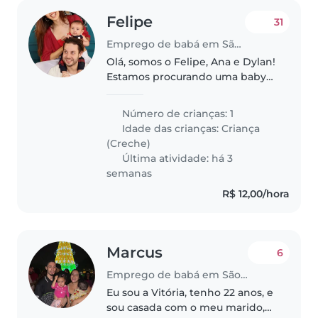
Felipe
31
Emprego de babá em São Paulo (São Paulo)
Olá, somos o Felipe, Ana e Dylan!
Estamos procurando uma baby
siter para nos ajudar
esporadicamente com o neném
Número de crianças: 1
e algumas tarefas. Somos pais de
Idade das crianças:
Criança
primeira viagem e estamos
(Creche)
perdidos..
Última atividade: há 3
semanas
R$ 12,00/hora
Marcus
6
Emprego de babá em São Paulo (São Paulo)
Eu sou a Vitória, tenho 22 anos, e
sou casada com o meu marido,