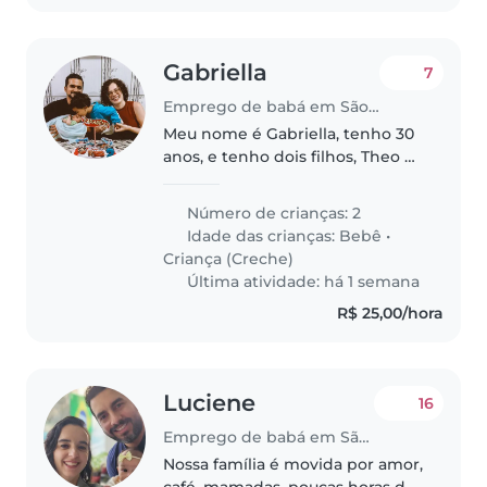
Gabriella
7
Emprego de babá em São Paulo (São Paulo)
Meu nome é Gabriella, tenho 30
anos, e tenho dois filhos, Theo de
2 anos e meio e Levi de 5 meses.
Meu marido trabalha de casa,
Número de crianças: 2
então vai poder ajudar em
Idade das crianças:
Bebê
•
algumas demandas. Meu
Criança (Creche)
trabalho..
Última atividade: há 1 semana
R$ 25,00/hora
Luciene
16
Emprego de babá em São Paulo (São Paulo)
Nossa família é movida por amor,
café, mamadas, poucas horas de