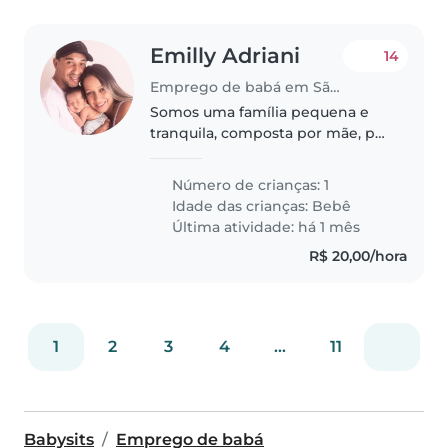
Emilly Adriani
14
Emprego de babá em São Paulo (São Paulo)
Somos uma família pequena e
tranquila, composta por mãe, pai,
nosso bebê Gabriel e nosso
cachorro Apollo, que fica apenas
Número de crianças: 1
no quintal dos fundos da casa.
Idade das crianças:
Bebê
Estamos procurando uma
Última atividade: há 1 mês
pessoa..
R$ 20,00/hora
1
2
3
4
...
11
Babysits
Emprego de babá