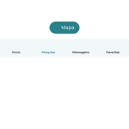
Mapa
Ínicio
Pesquise
Mensagens
Favoritos
Português
Como funciona
Ajuda
Termos e Privacidade
Preços
Informações sobre a empresa