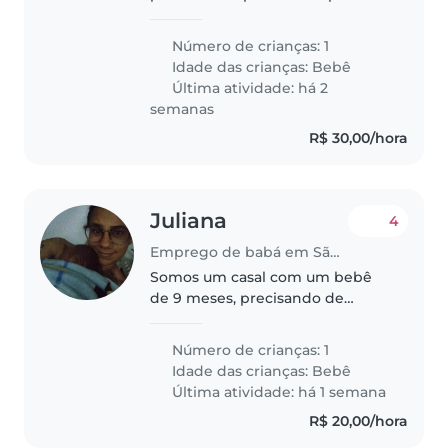
nossa casa eu agradeço Samos
gente boa e de confiança
Número de crianças: 1
Idade das crianças:
Bebê
Última atividade: há 2
semanas
R$ 30,00/hora
Juliana
4
Emprego de babá em São Paulo (São Paulo)
Somos um casal com um bebê
de 9 meses, precisando de
cuidados das 17 as 19 de segunda
a sex e no fim de semana das 7
Número de crianças: 1
as 19, pois vou voltar a trabalhar.
Idade das crianças:
Bebê
Última atividade: há 1 semana
R$ 20,00/hora