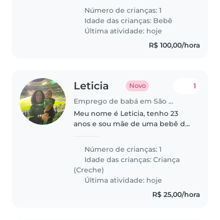
boy who loves to be cuddled.
Número de crianças: 1
We're looking for someone with
Idade das crianças:
Bebê
a lot of experience with babies..
Última atividade: hoje
R$ 100,00/hora
Leticia
1
Novo
Emprego de babá em São Paulo (São Paulo)
Meu nome é Leticia, tenho 23
anos e sou mãe de uma bebê de
1 ano! Alice é esperta, curiosa e
independente, é uma criança de
Número de crianças: 1
creche. Aqui em casa somos só
Idade das crianças:
Criança
nós duas e não tenho nenhuma..
(Creche)
Última atividade: hoje
R$ 25,00/hora