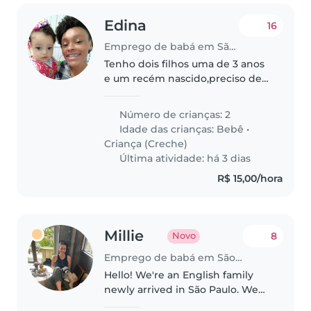
Edina
16
Emprego de babá em São Paulo (São Paulo)
Tenho dois filhos uma de 3 anos
e um recém nascido,preciso de
alguém para levar,buscar e
cuidar dos afazeres das crianças.
Número de crianças: 2
E se conseguir e gostar de
Idade das crianças:
Bebê
•
fazeres de casa melhor ainda.
Criança (Creche)
Última atividade: há 3 dias
R$ 15,00/hora
Millie
8
Novo
Emprego de babá em São Paulo (São Paulo)
Hello! We're an English family
newly arrived in São Paulo. We
have a cute four month old baby