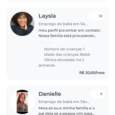
Laysla
10
Emprego de babá em São Paulo (São Paulo)
meu perfil pra entrar em contato:
Nossa família está procurando
uma babá confiável que possa
cuidar de um bebe de 2 anos um
Número de crianças: 1
menino. precisamos pra cuidar
Idade das crianças:
Bebê
uma vez na semana e a última..
Última atividade: há 2
semanas
R$ 20,00/hora
Danielle
9
Emprego de babá em São Paulo (São Paulo)
Mora só eu e minha família e o
pai dela se a pessoa vim para