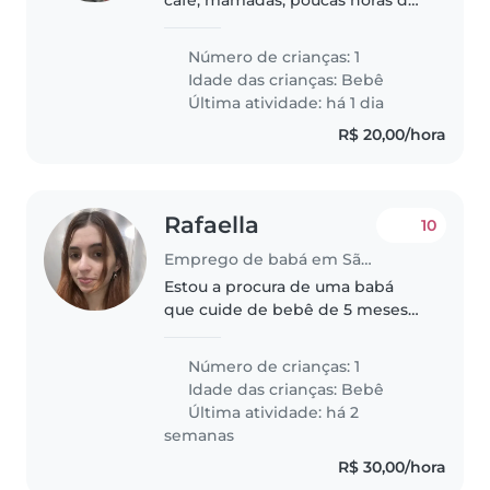
sono e muitas risadas. Somos o
Rafael, a Lu e a pequena Chloe, a
Número de crianças: 1
CEO da casa, que decide os
Idade das crianças:
Bebê
horários, muda todos os..
Última atividade: há 1 dia
R$ 20,00/hora
Rafaella
10
Emprego de babá em São Paulo (São Paulo)
Estou a procura de uma babá
que cuide de bebê de 5 meses
com paciência, amor e dedicação
Número de crianças: 1
Idade das crianças:
Bebê
Última atividade: há 2
semanas
R$ 30,00/hora