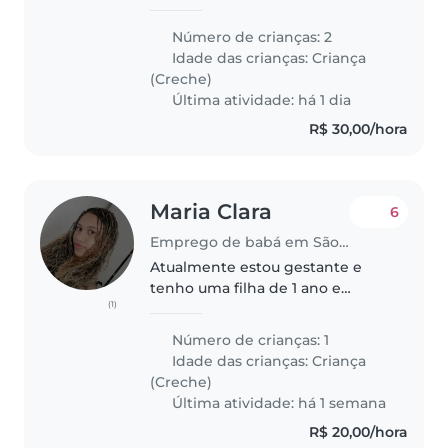
Marcus Vinicius, de 23 anos.
Estamos juntos há 4 anos,
Número de crianças: 2
construindo uma família baseada
Idade das crianças:
Criança
no respeito, na parceria e com..
(Creche)
Última atividade: há 1 dia
R$ 30,00/hora
Maria Clara
6
Emprego de babá em São Paulo (São Paulo)
Atualmente estou gestante e
tenho uma filha de 1 ano e
(1)
preciso de uma babá pelo
menos um dia para ficar com
Número de crianças: 1
minha filha no dia do parto se
Idade das crianças:
Criança
possível ate dormir com ela,pois
(Creche)
não tenho..
Última atividade: há 1 semana
R$ 20,00/hora