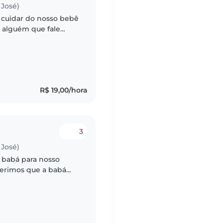
José)
cuidar do nosso bebê
e alguém que fale
 em contato para
R$ 19,00/hora
3
José)
 babá para nosso
ferimos que a babá
 casa. Estamos