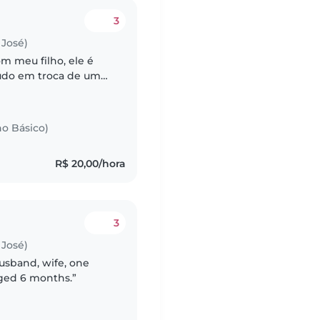
3
José)
m meu filho, ele é
tudo em troca de um
no Básico)
R$ 20,00/hora
3
José)
usband, wife, one
aged 6 months.”