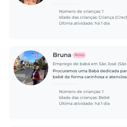
recomendações médicas, ela é cardi
este motivo preciso..
Número de crianças: 1
Idade das crianças:
Criança (Crec
Última atividade: há 1 dia
Bruna
Novo
Emprego de babá em São José (São 
Procuramos uma Babá dedicada para
bebê de forma carinhosa e atencios
brincar e seja animada para acompan
divertido do nosso pequeno curioso.
Número de crianças: 1
Idade das crianças:
Bebê
Última atividade: há 1 dia