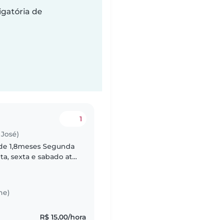
gatória de
1
José)
 de 1,8meses Segunda
nta, sexta e sabado até
pagar 500reais
he)
R$ 15,00/hora