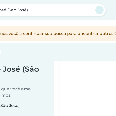
osé (São José)
vamos você a continuar sua busca para encontrar outr
 José (São
o que você ama.
ermos.
São José)