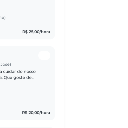
opata já operada, por
he)
R$ 25,00/hora
José)
 cuidar do nosso
a. Que goste de
har o dia a dia
..
R$ 20,00/hora