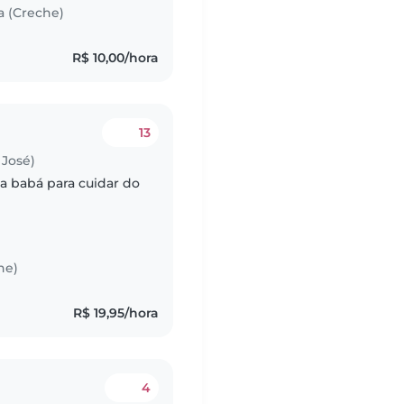
a (Creche)
R$ 10,00/hora
13
José)
 babá para cuidar do
he)
R$ 19,95/hora
4