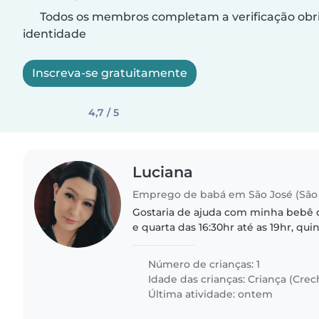
Todos os membros completam a verificação obri
identidade
Inscreva-se gratuitamente
4,7 / 5
Luciana
Emprego de babá em São José (São 
Gostaria de ajuda com minha bebê
e quarta das 16:30hr até as 19hr, qui
as 22hr Domingo até as 20hr Posso 
mensais
Número de crianças: 1
Idade das crianças:
Criança (Crec
Última atividade: ontem